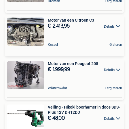
Dronten
Eergisteren
Motor van een Citroen C3
€ 2.413,95
Details
Kessel
Gisteren
Motor van een Peugeot 208
€ 1.999,99
Details
Wâlterswâld
Eergisteren
Veiling - Hikoki boorhamer in doos SDS-
Plus 12V DH12DD
€ 48,00
Details