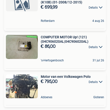
(K10B) (01-2008/12-2015)
€ 699,99
Details
Rotterdam
4 aug 26
COMPUTER MOTOR Up! (121)
(04C906020AL|04C906020AL)
€ 86,00
Details
's-Hertogenbosch
31 jul 26
Motor van een Volkswagen Polo
€ 795,00
Details
Abbenes
Gisteren