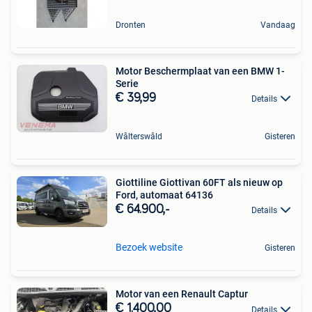
Dronten
Vandaag
Motor Beschermplaat van een BMW 1-
Serie
€ 39,99
Details
Wâlterswâld
Gisteren
Giottiline Giottivan 60FT als nieuw op
Ford, automaat 64136
€ 64.900,-
Details
Bezoek website
Gisteren
Motor van een Renault Captur
€ 1.400,00
Details