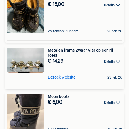
€ 15,00
Details
Wezembeek-Oppem
23 feb 26
Metalen frame Zwaar Vier op een rij
roest
€ 14,29
Details
Bezoek website
23 feb 26
Moon boots
€ 6,00
Details
Sint-Amands
19 feb 26