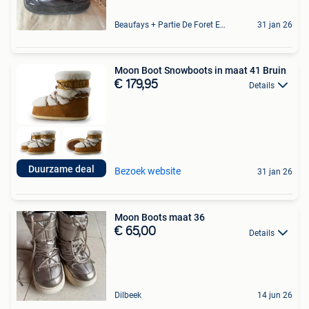
Beaufays + Partie De Foret Et De Tilff
31 jan 26
Moon Boot Snowboots in maat 41 Bruin
€ 179,95
Details
Duurzame deal
Bezoek website
31 jan 26
Moon Boots maat 36
€ 65,00
Details
Dilbeek
14 jun 26