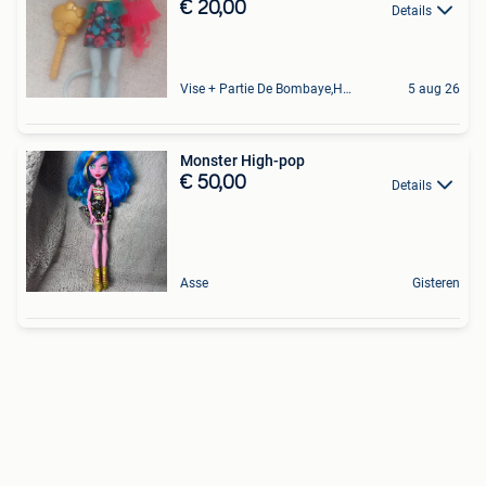
€ 20,00
Details
Vise + Partie De Bombaye,Hac- Court, Hermalle-Ss-Argenteau
5 aug 26
Monster High-pop
€ 50,00
Details
Asse
Gisteren