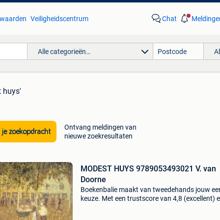
waarden
Veiligheidscentrum
Chat
Meldinge
Alle categorieën…
A
 huys'
Ontvang meldingen van
 je zoekopdracht
nieuwe zoekresultaten
MODEST HUYS 9789053493021 V. van
Doorne
Boekenbalie maakt van tweedehands jouw ee
keuze. Met een trustscore van 4,8 (excellent) 
dagen retour garantie maken we dat iedere d
waar. Bestel direct op onze website! Titel: mo