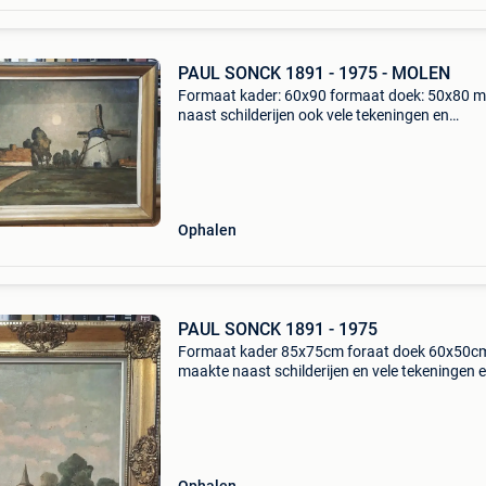
PAUL SONCK 1891 - 1975 - MOLEN
Formaat kader: 60x90 formaat doek: 50x80 
naast schilderijen ook vele tekeningen en
aquarellen alsook karikaturen voor boekillustr
is ook vermeld in het boek van jef crick van 19
was de sc
Ophalen
PAUL SONCK 1891 - 1975
Formaat kader 85x75cm foraat doek 60x50c
maakte naast schilderijen en vele tekeningen 
aquarellen ook karikaturen voor boekillustratie
ook vermeld in het boek van jef crick van 193
de scho