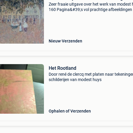
Zeer fraaie uitgave over het werk van modest 
160 Pagina&#39;s vol prachtige afbeeldingen 
kleur. Boek in goede staat. Zeer kostbare titel,
alleen serieuze reacties. Kosten verzenden voo
Nieuw
Verzenden
Het Rootland
Door rené de clercq met platen naar tekeninge
schilderijen van modest huys
Ophalen of Verzenden