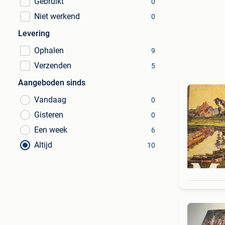
Gebruikt
0
Niet werkend
0
Levering
Ophalen
9
Verzenden
5
Aangeboden sinds
Vandaag
0
Gisteren
0
Een week
6
Altijd
10