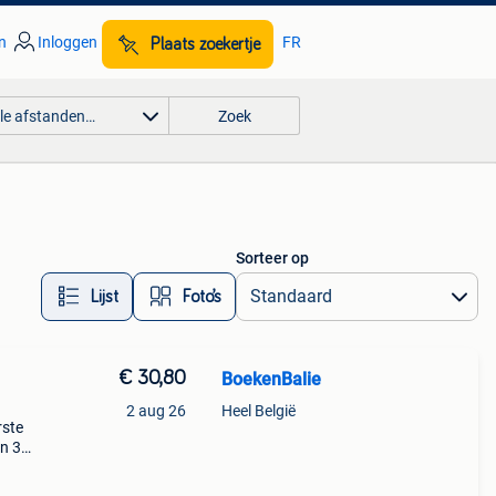
n
Inloggen
FR
Plaats zoekertje
lle afstanden…
Zoek
Sorteer op
Lijst
Foto’s
€ 30,80
BoekenBalie
2 aug 26
Heel België
rste
en 30
ag
dest