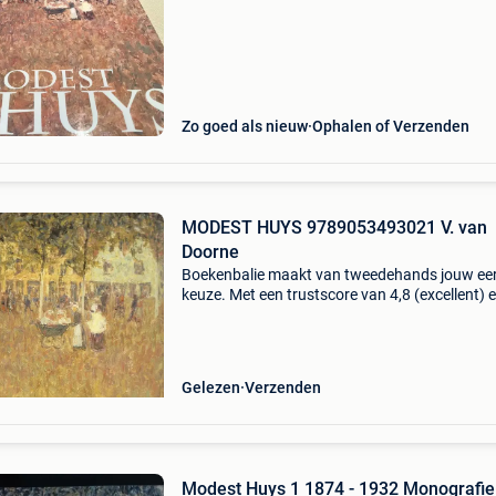
Zo goed als nieuw
Ophalen of Verzenden
MODEST HUYS 9789053493021 V. van
Doorne
Boekenbalie maakt van tweedehands jouw ee
keuze. Met een trustscore van 4,8 (excellent) 
dagen retour garantie maken we dat iedere d
waar. Bestel direct op onze website! Titel: mo
huys
Gelezen
Verzenden
Modest Huys 1 1874 - 1932 Monografie