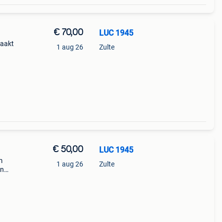
€ 70,00
LUC 1945
maakt
1 aug 26
Zulte
aties
32
€ 50,00
LUC 1945
m
1 aug 26
Zulte
en
s is
2 was