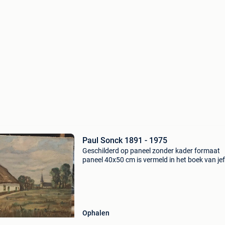
Paul Sonck 1891 - 1975
Geschilderd op paneel zonder kader formaat
paneel 40x50 cm is vermeld in het boek van jef
van 1932 was de schoonbroer van modest huy
gehuwd was met helène sonck zijn zus zijn va
was leop
Ophalen