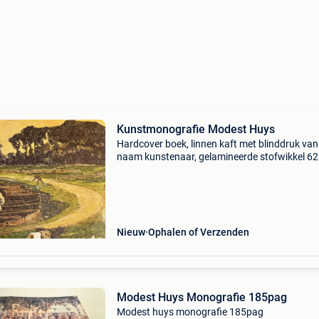
Kunstmonografie Modest Huys
Hardcover boek, linnen kaft met blinddruk van
naam kunstenaar, gelamineerde stofwikkel 62
kleurillustraties binnenin, 5-tal zwart-wit illustr
Samengesteld door rik en paul huys. Gedrukt i
1987
Nieuw
Ophalen of Verzenden
Modest Huys Monografie 185pag
Modest huys monografie 185pag