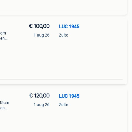
€ 100,00
LUC 1945
 cm
1 aug 26
Zulte
 en
aties
 crick
€ 120,00
LUC 1945
x85cm
1 aug 26
Zulte
 en
s is
2 was