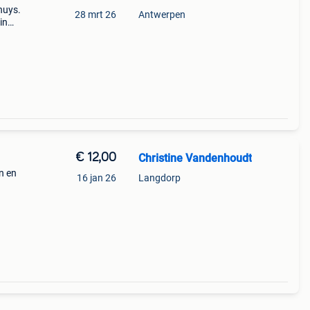
huys.
28 mrt 26
Antwerpen
in
r d
€ 12,00
Christine Vandenhoudt
n en
16 jan 26
Langdorp