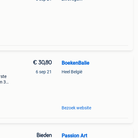
€ 30,80
BoekenBalie
6 sep 21
Heel België
rste
en 30
ag
dest
Bezoek website
Bieden
Passion Art