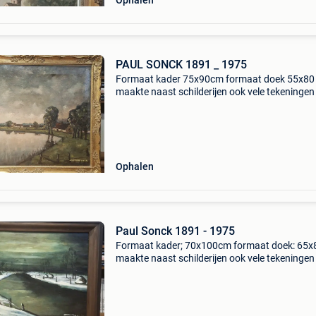
Ophalen
PAUL SONCK 1891 _ 1975
Formaat kader 75x90cm formaat doek 55x80
maakte naast schilderijen ook vele tekeningen
aquarellen alsook karikaturen voor boekillustr
en gedichten is ook vermeld in het boek van jef
v
Ophalen
Paul Sonck 1891 - 1975
Formaat kader; 70x100cm formaat doek: 65
maakte naast schilderijen ook vele tekeningen
aquarellen ook karikaturen voor boekillustratie
ook vermeld in het boek van jef crick van 193
de