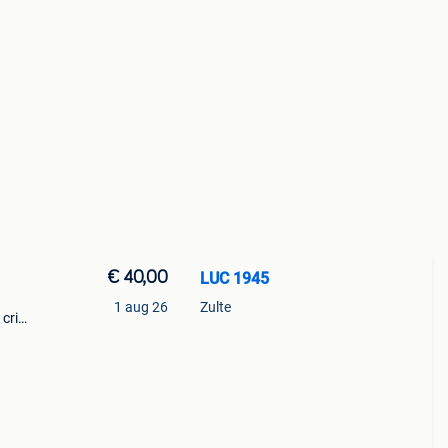
€ 40,00
LUC 1945
1 aug 26
Zulte
 crick
s die
der