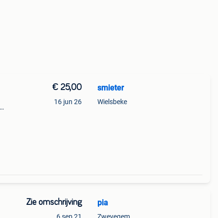
€ 25,00
smieter
16 jun 26
Wielsbeke
aties.
n
Zie omschrijving
pia
6 sep 21
Zwevegem