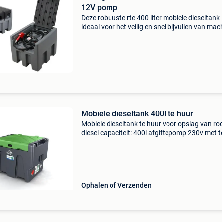
12V pomp
Deze robuuste rte 400 liter mobiele dieseltank 
ideaal voor het veilig en snel bijvullen van mac
op bouwplaatsen, landbouwlocaties en
werkterreinen. De geïntegreerde 12v elektrisc
pomp levert
Mobiele dieseltank 400l te huur
Mobiele dieseltank te huur voor opslag van ro
diesel capaciteit: 400l afgiftepomp 230v met te
inhoudhoudsmeter prijzen excl btw: dag: 7eur
week: 28eur maand: 80eur 10% korting voor n
klante
Ophalen of Verzenden