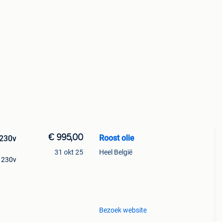
€ 995,00
Roost olie
 230v
31 okt 25
Heel België
, 230v
15
% btw
Bezoek website