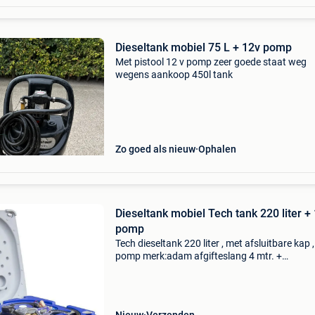
Dieseltank mobiel 75 L + 12v pomp
Met pistool 12 v pomp zeer goede staat weg
wegens aankoop 450l tank
Zo goed als nieuw
Ophalen
Dieseltank mobiel Tech tank 220 liter +
pomp
Tech dieseltank 220 liter , met afsluitbare kap 
pomp merk:adam afgifteslang 4 mtr. +
Pistoolkraan. Afm: 830 mm l x 630 mm br x 7
mm h alle genoemde prijzen zijn exclusief 21 %
# Diesel #