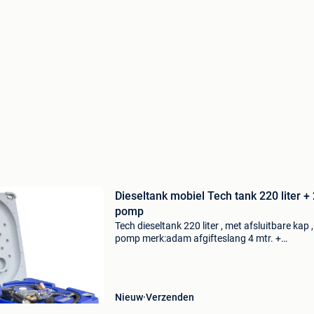
Dieseltank mobiel Tech tank 220 liter +
pomp
Tech dieseltank 220 liter , met afsluitbare kap 
pomp merk:adam afgifteslang 4 mtr. +
Pistoolkraan. Afm: 830 mm l x 630 mm br x 7
mm h alle genoemde prijjzen zijn exclusief 21 
# diesel #
Nieuw
Verzenden