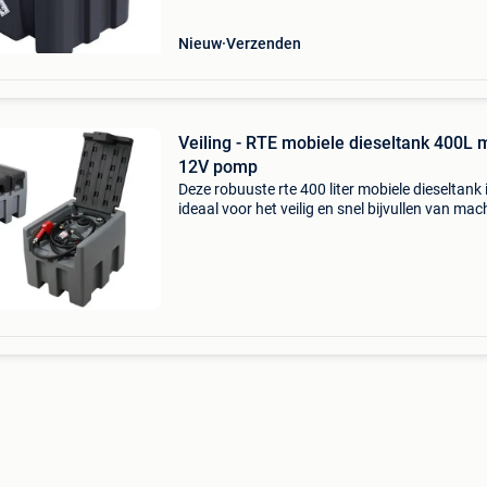
Nieuw
Verzenden
Veiling - RTE mobiele dieseltank 400L 
12V pomp
Deze robuuste rte 400 liter mobiele dieseltank 
ideaal voor het veilig en snel bijvullen van mac
op bouwplaatsen, landbouwlocaties en
werkterreinen. De geïntegreerde 12v elektrisc
pomp levert