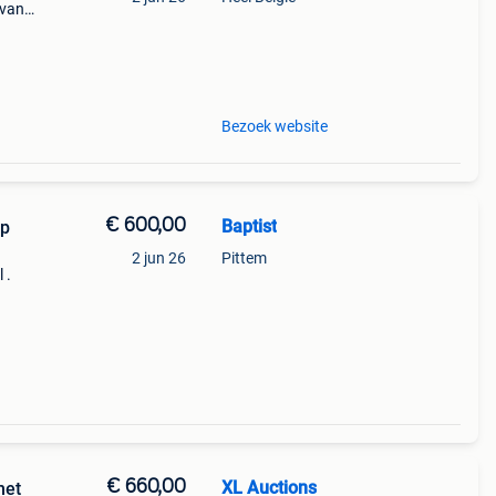
 van
of
an
Bezoek website
€ 600,00
Baptist
mp
2 jun 26
Pittem
 .
€ 660,00
XL Auctions
met