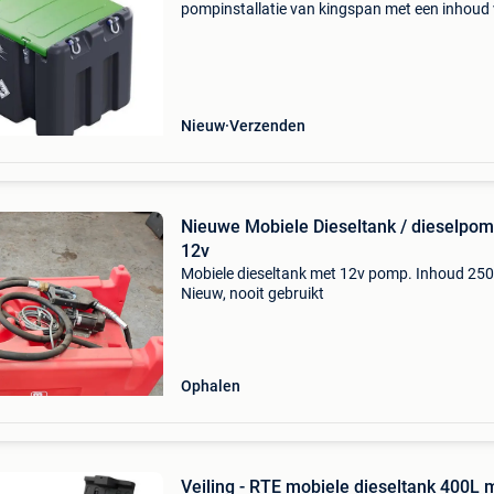
pompinstallatie van kingspan met een inhoud
440 liter. Met deze tank kunt u uw voertuigen 
machines op elke gewenste locatie voorzien v
diesel. Waarom een k
Nieuw
Verzenden
Nieuwe Mobiele Dieseltank / dieselpo
12v
Mobiele dieseltank met 12v pomp. Inhoud 250l
Nieuw, nooit gebruikt
Ophalen
Veiling - RTE mobiele dieseltank 400L 