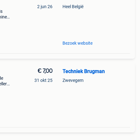
2 jun 26
Heel België
is
hines
he
Bezoek website
€ 7,00
Techniek Brugman
de
31 okt 25
Zwevegem
ller
ieuwe