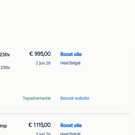
€ 995,00
Roost olie
 230v
2 jun 26
Heel België
, 230v
15
% btw
Topadvertentie
Bezoek website
€ 1.115,00
Roost olie
pomp
2 jun 26
Heel België