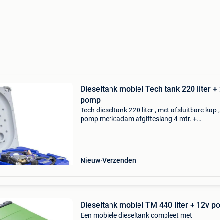
Dieseltank mobiel Tech tank 220 liter +
pomp
Tech dieseltank 220 liter , met afsluitbare kap 
pomp merk:adam afgifteslang 4 mtr. +
Pistoolkraan. Afm: 830 mm l x 630 mm br x 7
mm h alle genoemde prijjzen zijn exclusief 21 
# diesel #
Nieuw
Verzenden
Dieseltank mobiel TM 440 liter + 12v 
Een mobiele dieseltank compleet met