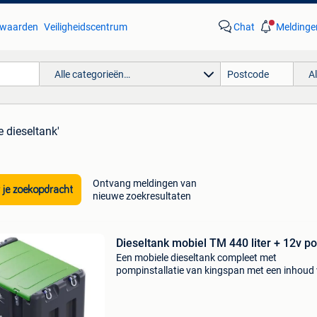
waarden
Veiligheidscentrum
Chat
Meldinge
Alle categorieën…
A
e dieseltank'
Ontvang meldingen van
 je zoekopdracht
nieuwe zoekresultaten
Dieseltank mobiel TM 440 liter + 12v 
Een mobiele dieseltank compleet met
pompinstallatie van kingspan met een inhoud
440 liter. Met deze tank kunt u uw voertuigen 
machines op elke gewenste locatie voorzien v
diesel. Waarom een k