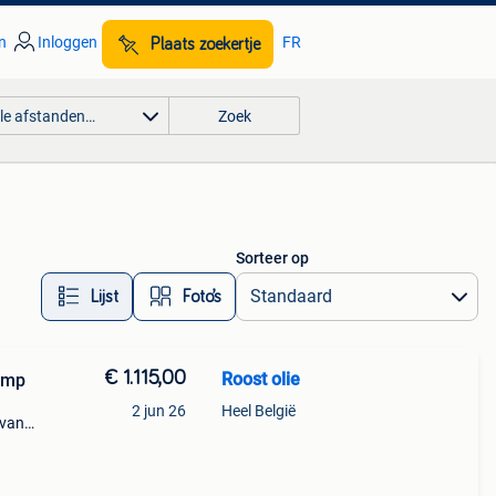
n
Inloggen
FR
Plaats zoekertje
lle afstanden…
Zoek
Sorteer op
Lijst
Foto’s
€ 1.115,00
Roost olie
pomp
2 jun 26
Heel België
 van
of
an