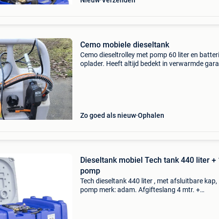
Nieuw
Verzenden
Cemo mobiele dieseltank
Cemo dieseltrolley met pomp 60 liter en batter
oplader. Heeft altijd bedekt in verwarmde gar
gestaan. Men mag altijd een tegenbod doen.
Zo goed als nieuw
Ophalen
Dieseltank mobiel Tech tank 440 liter +
pomp
Tech dieseltank 440 liter , met afsluitbare kap,
pomp merk: adam. Afgifteslang 4 mtr. +
Pistoolkraan. Afm: 1220 mm l x 830 mm br x 
mm h opties: - telwerk digitaal k24 tegen een
meerprijs van &