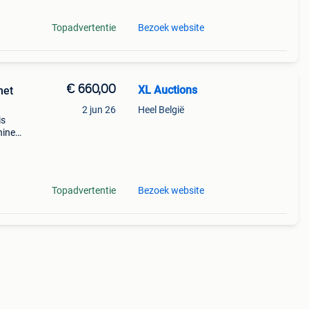
Topadvertentie
Bezoek website
€ 660,00
XL Auctions
met
2 jun 26
Heel België
is
hines
he
Topadvertentie
Bezoek website