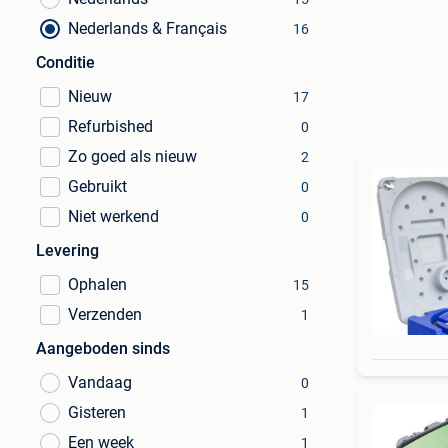
Nederlands & Français
16
Conditie
Nieuw
17
Refurbished
0
Zo goed als nieuw
2
Gebruikt
0
Niet werkend
0
Levering
Ophalen
15
Verzenden
1
Aangeboden sinds
Vandaag
0
Gisteren
1
Een week
1