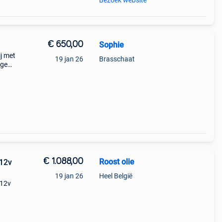
Bezoek website
€ 650,00
Sophie
ij met
19 jan 26
Brasschaat
age
€ 1.088,00
Roost olie
 12v
19 jan 26
Heel België
 12v
810