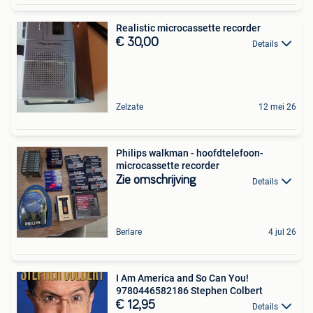
Realistic microcassette recorder
€ 30,00
Details
Zelzate
12 mei 26
Philips walkman - hoofdtelefoon-
microcassette recorder
Zie omschrijving
Details
Berlare
4 jul 26
I Am America and So Can You!
9780446582186 Stephen Colbert
€ 12,95
Details