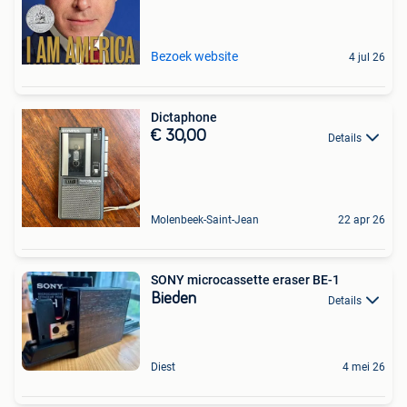
Bezoek website
4 jul 26
Dictaphone
€ 30,00
Details
Molenbeek-Saint-Jean
22 apr 26
SONY microcassette eraser BE-1
Bieden
Details
Diest
4 mei 26