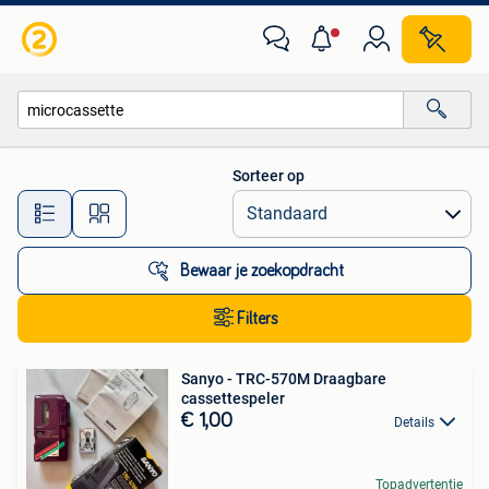
Alle categorieën…
Sorteer op
Alle afstanden…
Bewaar je zoekopdracht
Filters
Sanyo - TRC-570M Draagbare
cassettespeler
€ 1,00
Details
Topadvertentie