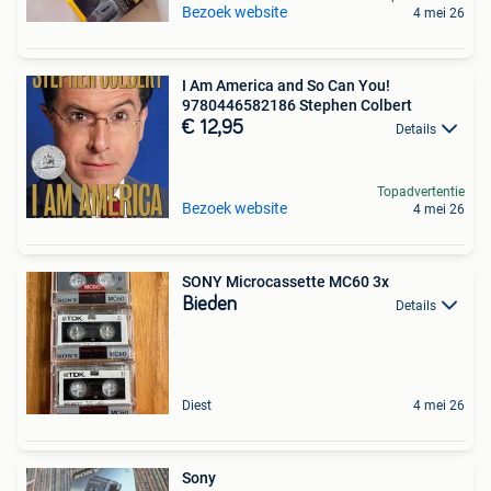
Bezoek website
4 mei 26
I Am America and So Can You!
9780446582186 Stephen Colbert
€ 12,95
Details
Topadvertentie
Bezoek website
4 mei 26
SONY Microcassette MC60 3x
Bieden
Details
Diest
4 mei 26
Sony