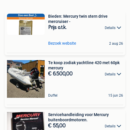
Bieden: Mercury twin stern drive
mercruiser -
Prijs o.t.k.
Details
Bezoek website
2 aug 26
Te koop zodiak yachtline 420 met 60pk
mercury
€ 6.500,00
Details
Duffel
15 jun 26
Servicehandleiding voor Mercury
buitenboordmotoren.
€ 55,00
Details