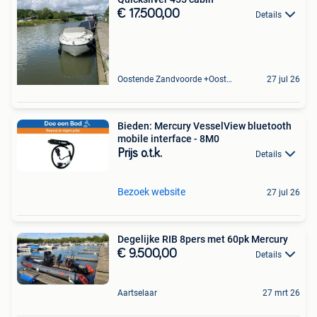
€ 17.500,00
Details
Oostende Zandvoorde +Oostende
27 jul 26
Bieden: Mercury VesselView bluetooth
mobile interface - 8M0
Prijs o.t.k.
Details
Bezoek website
27 jul 26
Degelijke RIB 8pers met 60pk Mercury
€ 9.500,00
Details
Aartselaar
27 mrt 26