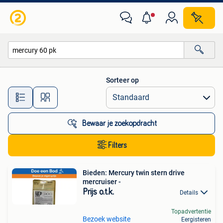
Alle categorieën…
Sorteer op
Alle afstanden…
Bewaar je zoekopdracht
Filters
Bieden: Mercury twin stern drive
mercruiser -
Prijs o.t.k.
Details
Topadvertentie
Bezoek website
Eergisteren