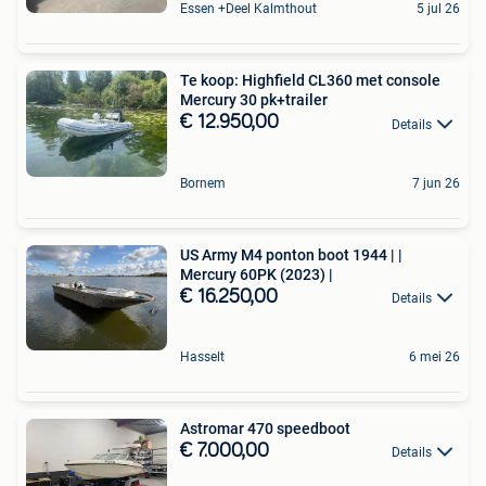
Essen +Deel Kalmthout
5 jul 26
Te koop: Highfield CL360 met console
Mercury 30 pk+trailer
€ 12.950,00
Details
Bornem
7 jun 26
US Army M4 ponton boot 1944 | |
Mercury 60PK (2023) |
€ 16.250,00
Details
Hasselt
6 mei 26
Astromar 470 speedboot
€ 7.000,00
Details