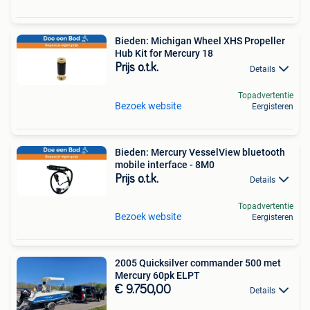
Bieden: Michigan Wheel XHS Propeller
Hub Kit for Mercury 18
Prijs o.t.k.
Details
Topadvertentie
Bezoek website
Eergisteren
Bieden: Mercury VesselView bluetooth
mobile interface - 8M0
Prijs o.t.k.
Details
Topadvertentie
Bezoek website
Eergisteren
2005 Quicksilver commander 500 met
Mercury 60pk ELPT
€ 9.750,00
Details