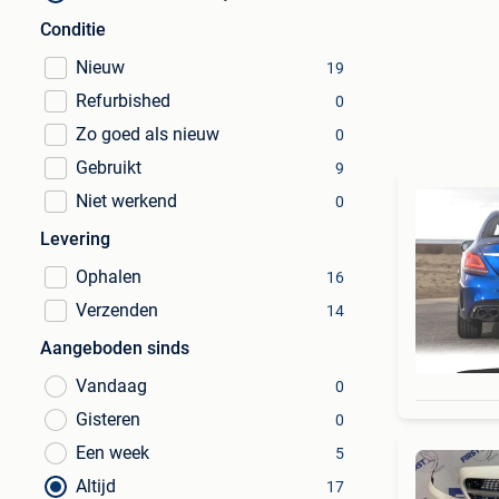
Conditie
Nieuw
19
Refurbished
0
Zo goed als nieuw
0
Gebruikt
9
Niet werkend
0
Levering
Ophalen
16
Verzenden
14
Aangeboden sinds
Vandaag
0
Gisteren
0
Een week
5
Altijd
17