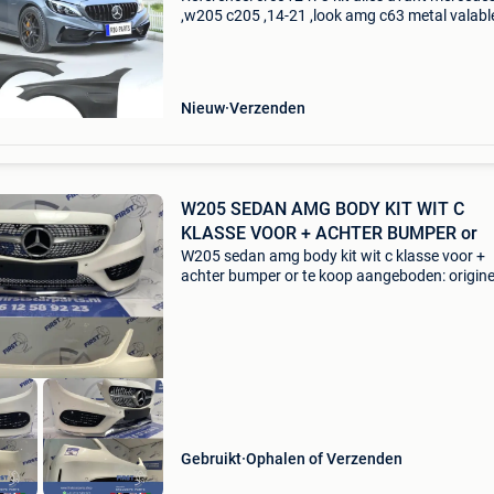
,w205 c205 ,14-21 ,look amg c63 metal valabl
pour: mercedes classe c w205 c205 (2014-20
mercedes classe c c43 amg / c43 s spé,cificat
modè,le: lo
Nieuw
Verzenden
W205 SEDAN AMG BODY KIT WIT C
KLASSE VOOR + ACHTER BUMPER or
W205 sedan amg body kit wit c klasse voor +
achter bumper or te koop aangeboden: origine
amg pakket voor mercedes c klasse 2014-201
w205 sedan - origineel mercedes - diamond gril
chrome onderspoi
Gebruikt
Ophalen of Verzenden