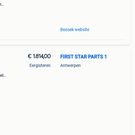
e
21)
ions:
Bezoek website
€ 1.814,00
FIRST STAR PARTS 1
Eergisteren
Antwerpen
el
9
 -