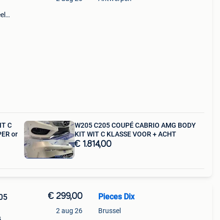
el
9
 -
IT C
W205 C205 COUPÉ CABRIO AMG BODY
ER or
KIT WIT C KLASSE VOOR + ACHT
€ 1.814,00
€ 299,00
Pieces Dix
05
2 aug 26
Brussel
s