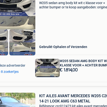
W205 sedan amg body kit wit c klasse voor +
achter bumper or te koop aangeboden: origine
amg pakket voor mercedes c klasse 2014-201
w205 sedan - origineel mercedes - diamond gril
chrome onderspoi
Gebruikt
Ophalen of Verzenden
W205 SEDAN AMG BODY KIT W
KLASSE VOOR + ACHTER BUMP
deze adverteerder
€ 1.814,00
e 8 zoekertjes
KIT AILES AVANT MERCEDES W205 C2
14-21 LOOK AMG C63 METAL
Référence: crc012473 kit ailes avant mercede