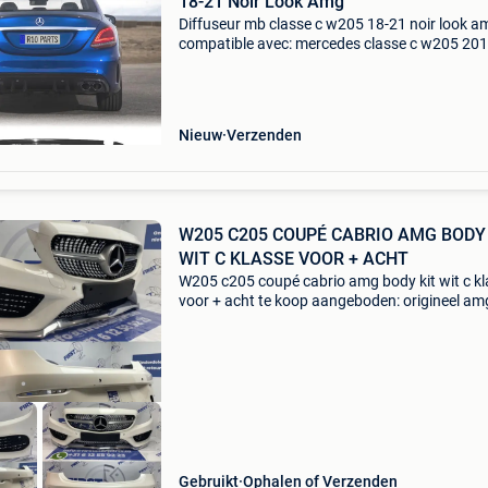
18-21 Noir Look Amg
Diffuseur mb classe c w205 18-21 noir look a
compatible avec: mercedes classe c w205 201
2021 caractéristiques: look: amg matériel: pla
abs le kit inclus: cache de crochet remorque
diffuseur
Nieuw
Verzenden
W205 C205 COUPÉ CABRIO AMG BODY
WIT C KLASSE VOOR + ACHT
W205 c205 coupé cabrio amg body kit wit c k
voor + acht te koop aangeboden: origineel am
pakket voor mercedes c klasse 2014-2019 c2
a205 coupé / cabrio - origineel mercedes - di
gril - ch
Gebruikt
Ophalen of Verzenden