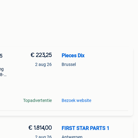
€ 223,25
Pieces Dix
05
2 aug 26
Brussel
mg
8-
stique
Topadvertentie
Bezoek website
€ 1.814,00
FIRST STAR PARTS 1
2 aug 26
Antwerpen