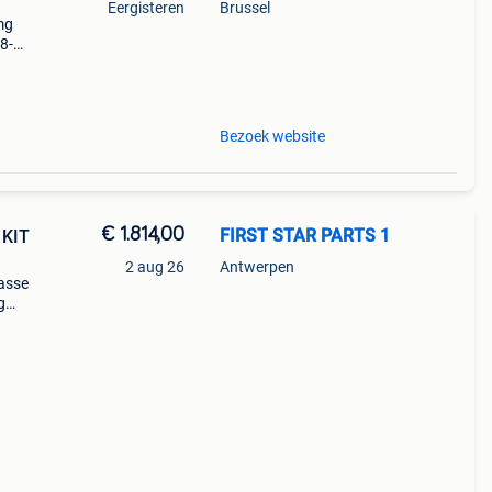
Eergisteren
Brussel
mg
8-
stique
Bezoek website
€ 1.814,00
FIRST STAR PARTS 1
 KIT
2 aug 26
Antwerpen
lasse
g
05
amond