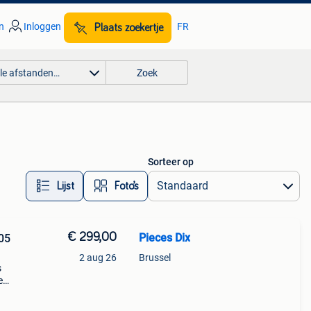
n
Inloggen
FR
Plaats zoekertje
lle afstanden…
Zoek
Sorteer op
Lijst
Foto’s
€ 299,00
Pieces Dix
05
2 aug 26
Brussel
s
e
21)
ions: