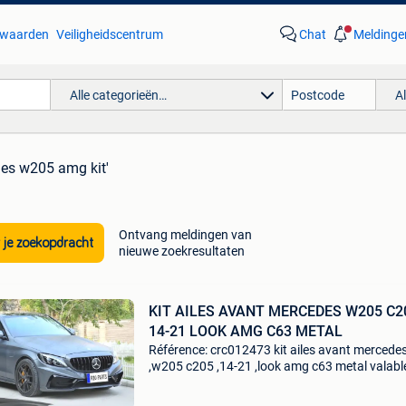
waarden
Veiligheidscentrum
Chat
Meldinge
Alle categorieën…
A
des w205 amg kit'
Ontvang meldingen van
 je zoekopdracht
nieuwe zoekresultaten
KIT AILES AVANT MERCEDES W205 C2
14-21 LOOK AMG C63 METAL
Référence: crc012473 kit ailes avant mercede
,w205 c205 ,14-21 ,look amg c63 metal valabl
pour: mercedes classe c w205 c205 (2014-20
mercedes classe c c43 amg / c43 s spé,cificat