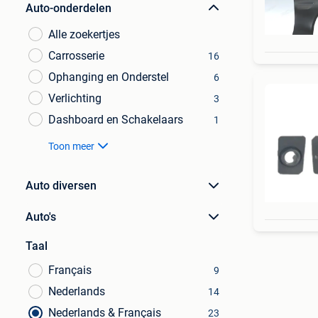
Auto-onderdelen
Alle zoekertjes
Carrosserie
16
Ophanging en Onderstel
6
Verlichting
3
Dashboard en Schakelaars
1
Toon meer
Auto diversen
Auto's
Taal
Français
9
Nederlands
14
Nederlands & Français
23