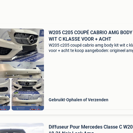
W205 C205 COUPÉ CABRIO AMG BODY
WIT C KLASSE VOOR + ACHT
W205 c205 coupé cabrio amg body kit wit c k
voor + acht te koop aangeboden: origineel am
pakket voor mercedes c klasse 2014-2019 c2
a205 coupé / cabrio - origineel mercedes - di
gril - ch
Gebruikt
Ophalen of Verzenden
Diffuseur Pour Mercedes Classe C W2