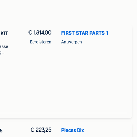
€ 1.814,00
FIRST STAR PARTS 1
 KIT
Eergisteren
Antwerpen
lasse
g
05
amond
€ 223,25
Pieces Dix
05