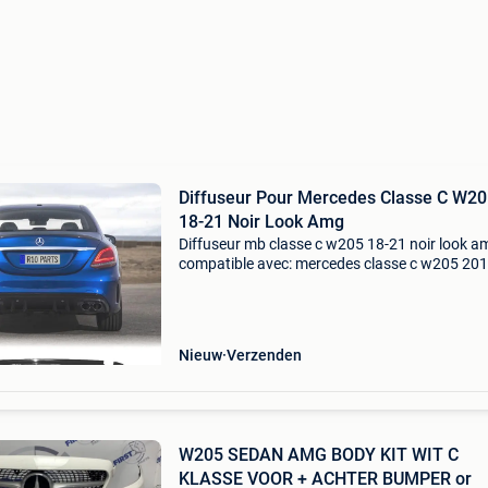
Diffuseur Pour Mercedes Classe C W2
18-21 Noir Look Amg
Diffuseur mb classe c w205 18-21 noir look a
compatible avec: mercedes classe c w205 201
2021 caractéristiques: look: amg matériel: pla
abs le kit inclus: cache de crochet remorque
diffuseur
Nieuw
Verzenden
W205 SEDAN AMG BODY KIT WIT C
KLASSE VOOR + ACHTER BUMPER or