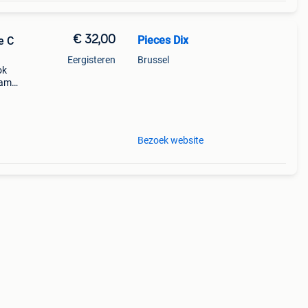
€ 32,00
Pieces Dix
e C
Eergisteren
Brussel
ok
amg :
Bezoek website