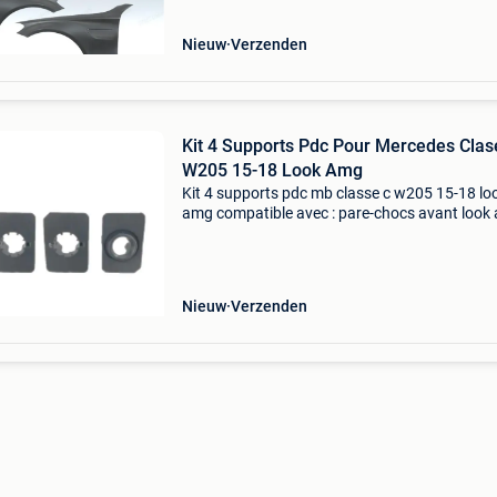
modè,le: lo
Nieuw
Verzenden
Kit 4 Supports Pdc Pour Mercedes Clas
W205 15-18 Look Amg
Kit 4 supports pdc mb classe c w205 15-18 lo
amg compatible avec : pare-chocs avant look 
mercedes classe c w205 (2015-2018)
caractéristiques : 4 supports pour capteurs de
stationnement. Ces pr
Nieuw
Verzenden