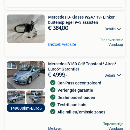
Mercedes B-Klasse W247 19- Linker
buitenspiegel 9+3 assisten
€ 384,00
Details
Topadvertentie
Bezoek website
Vandaag
Mercedes B180 Cdi! Topstaat* Airco*
Euro5* Garantie!
€ 4.999,-
Details
Car-Pass gecontroleerd
Verlengde garantie
Dealer onderhouden
Testrit aan huis
149000km-Euro5
Alle milieu/emissie zones
Topzoekertje
Merksem
Vandaag