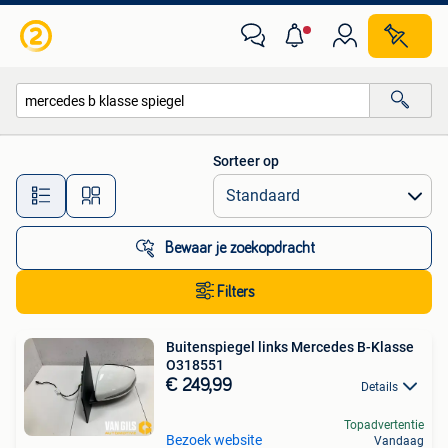
Alle categorieën…
Sorteer op
Alle afstanden…
Bewaar je zoekopdracht
Filters
Buitenspiegel links Mercedes B-Klasse
O318551
€ 249,99
Details
Topadvertentie
Bezoek website
Vandaag