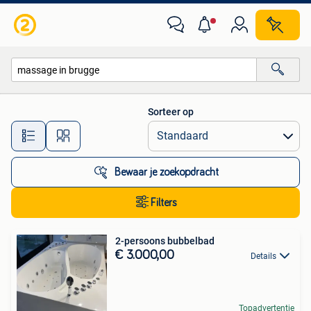
Alle categorieën…
Sorteer op
Alle afstanden…
Bewaar je zoekopdracht
Filters
2-persoons bubbelbad
€ 3.000,00
Details
Topadvertentie