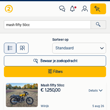
Alle categorieën…
Sorteer op
Alle afstanden…
Bewaar je zoekopdracht
Filters
Mash fifty 50cc
€ 1.250,00
Details
Wilrijk
5 aug 26