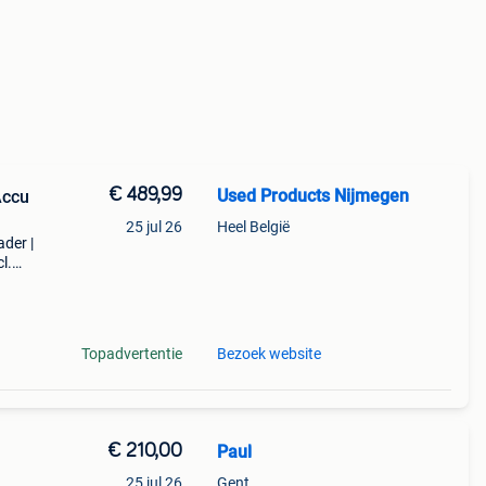
€ 489,99
Used Products Nijmegen
Accu
25 jul 26
Heel België
der |
l.
nden
Topadvertentie
Bezoek website
€ 210,00
Paul
25 jul 26
Gent