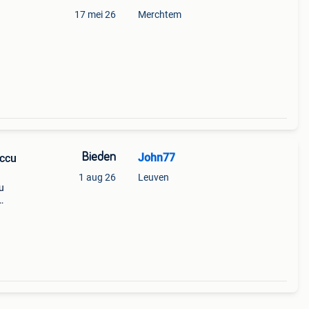
17 mei 26
Merchtem
Bieden
John77
accu
1 aug 26
Leuven
u
37
De