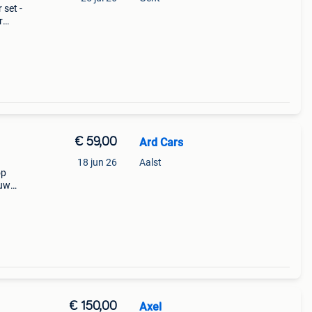
 set -
r
ion
lader
€ 59,00
Ard Cars
18 jun 26
Aalst
op
euw
cars
€ 150,00
Axel