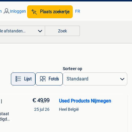
n
Inloggen
FR
Plaats zoekertje
lle afstanden…
Zoek
Sorteer op
Lijst
Foto’s
€ 49,99
Used Products Nijmegen
|
25 jul 26
Heel België
staat
adigde
op!