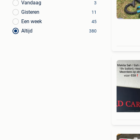
Vandaag
3
Gisteren
11
Een week
45
Altijd
380