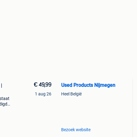
€ 49,99
Used Products Nijmegen
|
1 aug 26
Heel België
staat
adigde
op!
Bezoek website