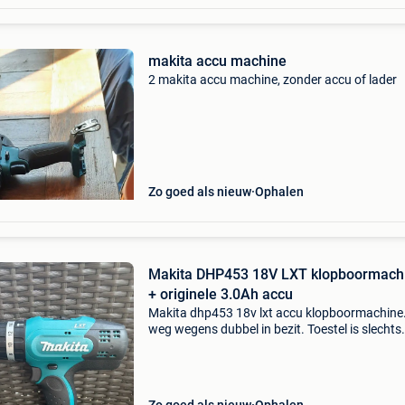
makita accu machine
2 makita accu machine, zonder accu of lader
Zo goed als nieuw
Ophalen
Makita DHP453 18V LXT klopboormach
+ originele 3.0Ah accu
Makita dhp453 18v lxt accu klopboormachine
weg wegens dubbel in bezit. Toestel is slechts
enkele keren gebruikt en verkeert in zeer goed
staat. ✅ Originele makita bl1830b 18v 3.0Ah
lithium-ion a