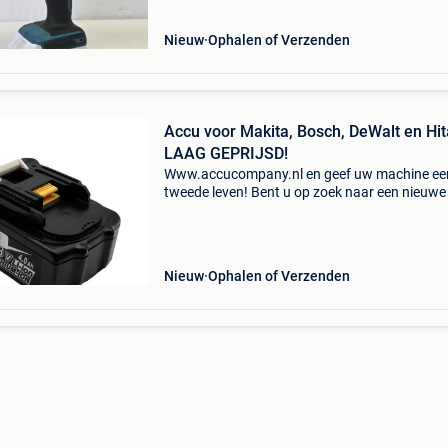
Nieuw
Ophalen of Verzenden
Accu voor Makita, Bosch, DeWalt en Hit
LAAG GEPRIJSD!
Www.accucompany.nl en geef uw machine ee
tweede leven! Bent u op zoek naar een nieuwe
voor uw makita, bosch, dewalt, hitachi machi
Dan bent u bij accucompany aan het juiste ad
Bekijk de w
Nieuw
Ophalen of Verzenden