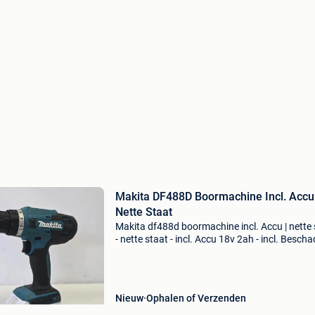
Makita DF488D Boormachine Incl. Accu 
Nette Staat
Makita df488d boormachine incl. Accu | nette 
- nette staat - incl. Accu 18v 2ah - incl. Besch
koffer - excl. Lader - 3 maanden garantie - let 
Achteraf betalen via riverty en klarna ook
Nieuw
Ophalen of Verzenden