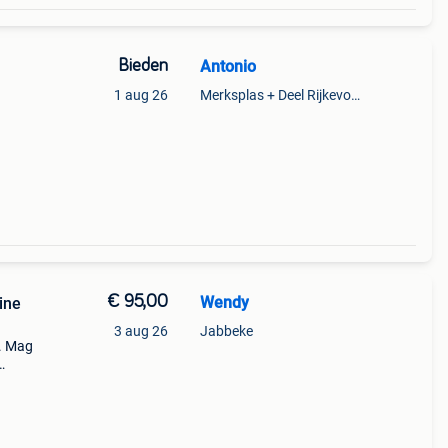
Bieden
Antonio
1 aug 26
Merksplas + Deel Rijkevorsel
€ 95,00
Wendy
ine
3 aug 26
Jabbeke
. Mag
e