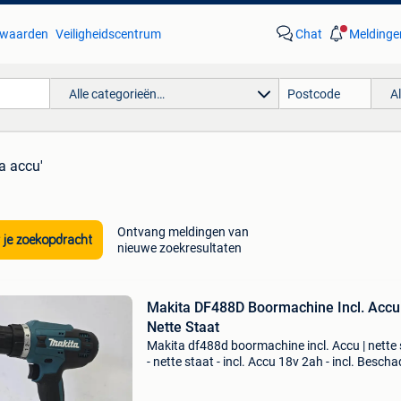
waarden
Veiligheidscentrum
Chat
Meldinge
Alle categorieën…
A
a accu'
Ontvang meldingen van
 je zoekopdracht
nieuwe zoekresultaten
Makita DF488D Boormachine Incl. Accu 
Nette Staat
Makita df488d boormachine incl. Accu | nette 
- nette staat - incl. Accu 18v 2ah - incl. Besch
koffer - excl. Lader - 3 maanden garantie - let 
Achteraf betalen via riverty en klarna ook