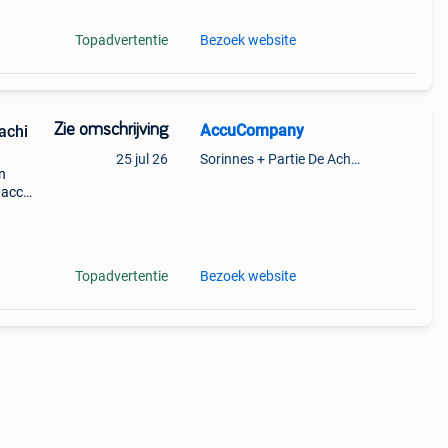
Topadvertentie
Bezoek website
Zie omschrijving
AccuCompany
achi
25 jul 26
Sorinnes + Partie De Achene
n
 accu
ne?
res!
Topadvertentie
Bezoek website