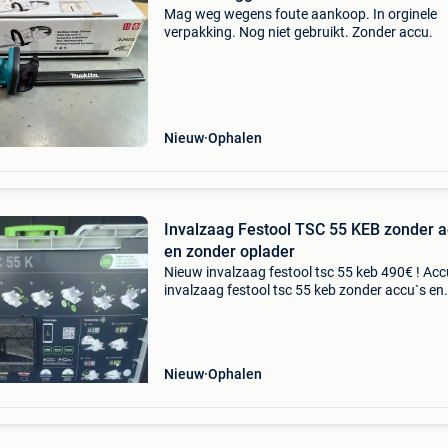
Mag weg wegens foute aankoop. In orginele
verpakking. Nog niet gebruikt. Zonder accu.
Nieuw
Ophalen
Invalzaag Festool TSC 55 KEB zonder 
en zonder oplader
Nieuw invalzaag festool tsc 55 keb 490€ ! Acc
invalzaag festool tsc 55 keb zonder accu`s en
zonder oplader geleverd in systainer sys3 m 4
met festool garantie. Nieuw ! Nooit gebruikt. 
winke
Nieuw
Ophalen