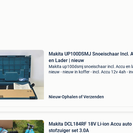
Makita UP100DSMJ Snoeischaar Incl. 
en Lader | nieuw
Makita up100dsmj snoeischaar incl. Accu en la
nieuw - nieuw in koffer - incl. Accu 12v 4ah - inc
Accu lader - incl. Accessoires - 25mm - 3 maa
garantie - let op! Achteraf betalen via rivert
Nieuw
Ophalen of Verzenden
Makita DCL184RF 18V Li-ion Accu auto
stofzuiger set 3.0A