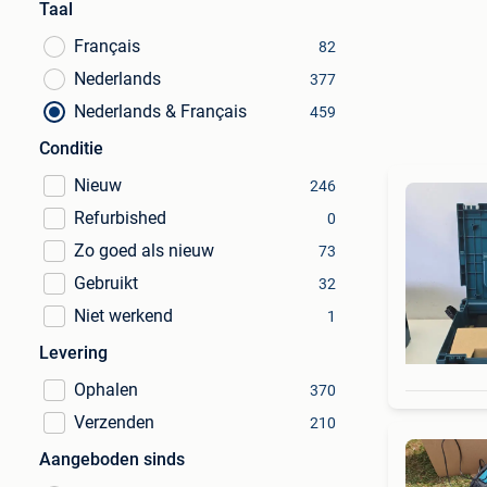
Taal
Français
82
Nederlands
377
Nederlands & Français
459
Conditie
Nieuw
246
Refurbished
0
Zo goed als nieuw
73
Gebruikt
32
Niet werkend
1
Levering
Ophalen
370
Verzenden
210
Aangeboden sinds