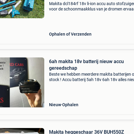
Makita dcl184rf 18v li-ion accu auto stofzuiger
voor de schoonmaakklus van je dromen ervaa
ultieme vrijheid met de makita dcl184rf 18v li-
accu auto stofzuiger set. Ik heb er ook een op
Ophalen of Verzenden
6ah makita 18v batterij nieuw accu
gereedschap
Beste we hebben meerdere makita batterijen 
stock ! Accu batterij 5ah 18v 6ah 18v alles ni
met en zonder doos. Vriendelijke groeten ard 
handgereedschap boormachine lasapparaat
slagmoersleute
Nieuw
Ophalen
Makita heggeschaar 36V BUH550Z