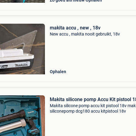
Zo goed als nieuw
Ophalen
makita accu , new , 18v
New accu , makita nooit gebruikt, 18v
Ophalen
Makita silicone pomp Accu Kit pistool 
Makita silicone pomp accu kit pistool 18v mak
siliconepomp dcg180 accu kitpistool 18v