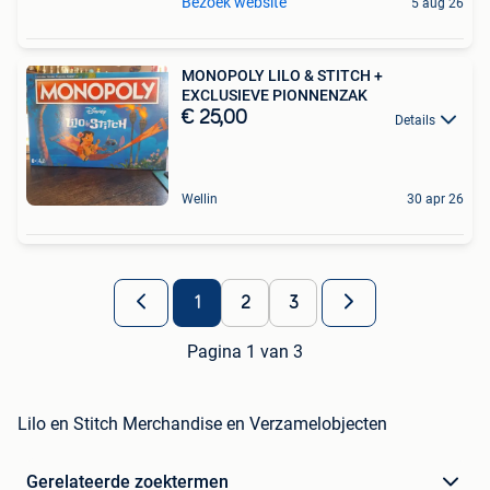
Bezoek website
5 aug 26
MONOPOLY LILO & STITCH +
EXCLUSIEVE PIONNENZAK
€ 25,00
Details
Wellin
30 apr 26
1
2
3
Pagina 1 van 3
Lilo en Stitch Merchandise en Verzamelobjecten
Gerelateerde zoektermen