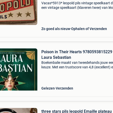
Vacas*5913* leopold pils vintage speelkaart di
een vintage speelkaart (klaveren twee) van lé
pils. De afbeelding op de achterzijde is van he
three stars léopold pils. Het toont drie ste
Zo goed als nieuw
Ophalen of Verzenden
Poison in Their Hearts 9780593815229
Laura Sebastian
Boekenbalie maakt van tweedehands jouw ee
keuze. Met een trustscore van 4,8 (excellent) 
dagen retour garantie maken we dat iedere d
waar. Bestel direct op onze website! Titel: pois
th
Gelezen
Verzenden
three stars pils leopold Emaille plateau