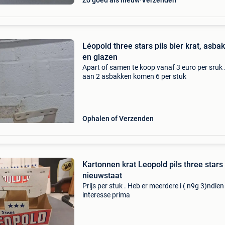
Zo goed als nieuw
Verzenden
Léopold three stars pils bier krat, asba
en glazen
Apart of samen te koop vanaf 3 euro per sruk 
aan 2 asbakken komen 6 per stuk
Ophalen of Verzenden
Kartonnen krat Leopold pils three stars
nieuwstaat
Prijs per stuk . Heb er meerdere i ( n9g 3)ndien
interesse prima