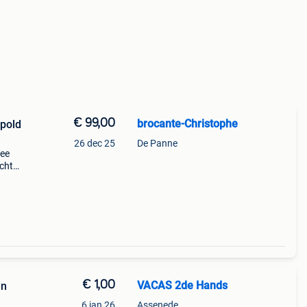
€ 99,00
brocante-Christophe
opold
26 dec 25
De Panne
ree
ichte
€ 1,00
VACAS 2de Hands
en
6 jan 26
Assenede