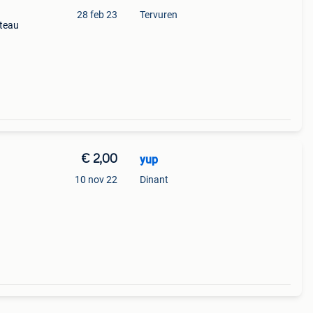
28 feb 23
Tervuren
ateau
€ 2,00
yup
10 nov 22
Dinant