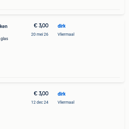
€ 3,00
dirk
kken
20 mei 26
Vliermaal
.glas
€ 3,00
dirk
12 dec 24
Vliermaal