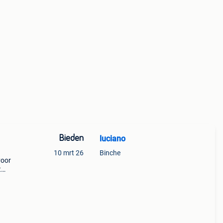
Bieden
luciano
10 mrt 26
Binche
voor
t
sico