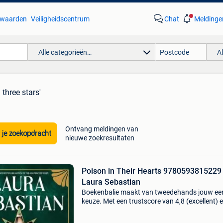
waarden
Veiligheidscentrum
Chat
Meldinge
Alle categorieën…
A
 three stars'
Ontvang meldingen van
 je zoekopdracht
nieuwe zoekresultaten
Poison in Their Hearts 9780593815229
Laura Sebastian
Boekenbalie maakt van tweedehands jouw ee
keuze. Met een trustscore van 4,8 (excellent) 
dagen retour garantie maken we dat iedere d
waar. Bestel direct op onze website! Titel: pois