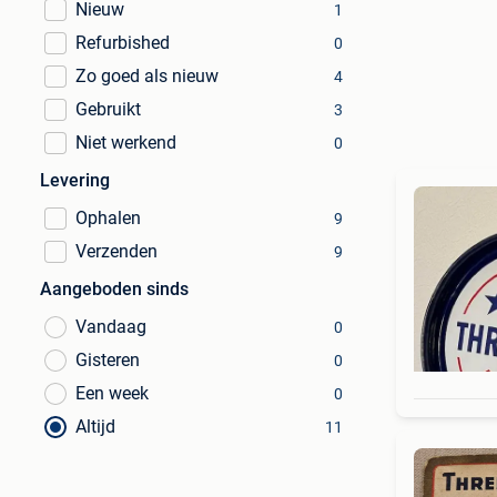
Nieuw
1
Refurbished
0
Zo goed als nieuw
4
Gebruikt
3
Niet werkend
0
Levering
Ophalen
9
Verzenden
9
Aangeboden sinds
Vandaag
0
Gisteren
0
Een week
0
Altijd
11