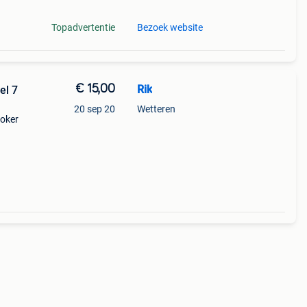
Topadvertentie
Bezoek website
€ 15,00
Rik
el 7
20 sep 20
Wetteren
joker