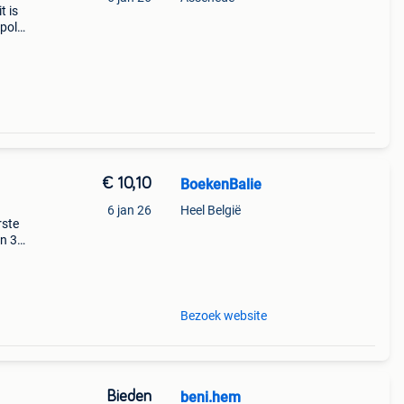
t is
opold
t merk
€ 10,10
BoekenBalie
6 jan 26
Heel België
rste
en 30
ag
on in
Bezoek website
Bieden
beni.hem