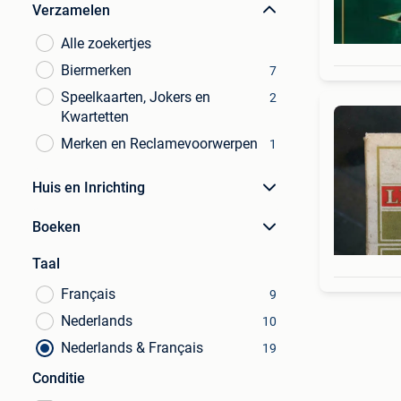
Verzamelen
Alle zoekertjes
Biermerken
7
Speelkaarten, Jokers en
2
Kwartetten
Merken en Reclamevoorwerpen
1
Huis en Inrichting
Boeken
Taal
Français
9
Nederlands
10
Nederlands & Français
19
Conditie