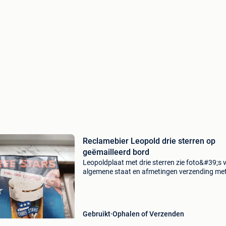
Reclamebier Leopold drie sterren op
geëmailleerd bord
Leopoldplaat met drie sterren zie foto&#39;s 
algemene staat en afmetingen verzending me
tracking bpost secur 9€ mondial relay 5€ op ri
van de koper
Gebruikt
Ophalen of Verzenden