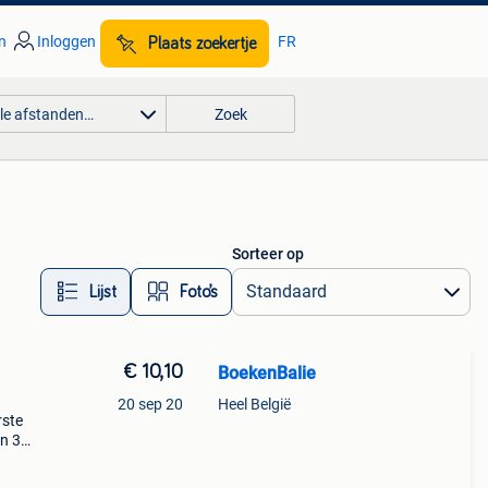
n
Inloggen
FR
Plaats zoekertje
lle afstanden…
Zoek
Sorteer op
Lijst
Foto’s
€ 10,10
BoekenBalie
20 sep 20
Heel België
rste
en 30
ag
on in