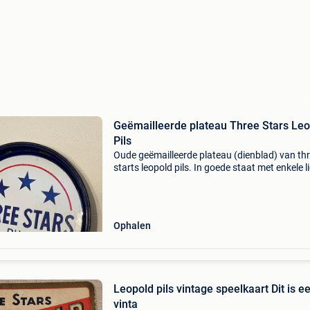
Geëmailleerde plateau Three Stars Le
Pils
Oude geëmailleerde plateau (dienblad) van th
starts leopold pils. In goede staat met enkele l
beschadigingen ten gevolge van het gebruik.
Diameter 30cm.
Ophalen
Leopold pils vintage speelkaart Dit is e
vinta