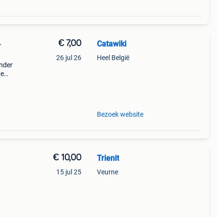
€ 7,00
Catawiki
-
26 jul 26
Heel België
onder
de
 + €3
Bezoek website
€ 10,00
Trienit
15 jul 25
Veurne