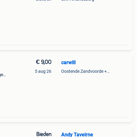
€ 9,00
carwill
5 aug 26
Oostende Zandvoorde +Oostende
ge
en
Bieden
Andy Taveirne