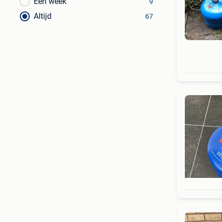
Een week
9
Altijd
67