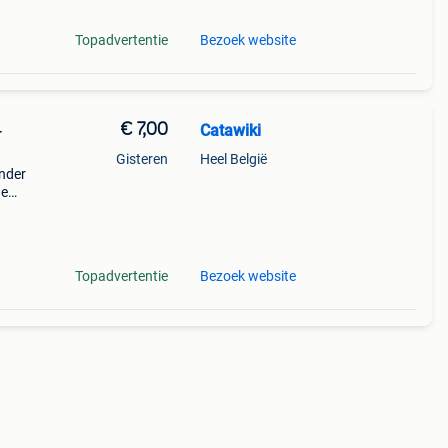
Topadvertentie
Bezoek website
€ 7,00
Catawiki
-
Gisteren
Heel België
onder
de
 + €3
Topadvertentie
Bezoek website