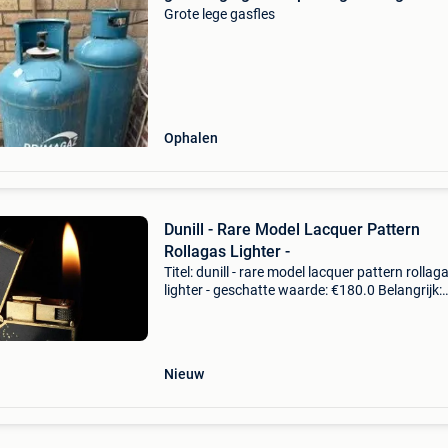
Grote lege gasfles
Ophalen
Dunill - Rare Model Lacquer Pattern
Rollagas Lighter -
Titel: dunill - rare model lacquer pattern rollag
lighter - geschatte waarde: €180.0 Belangrijk:
winnende biedingen zijn exclusief 9%
koperbescherming + €3 * mon sens vintage eu
een ver
Nieuw