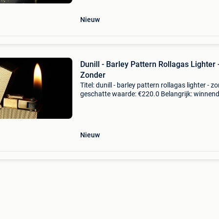
een ver
Nieuw
Dunill - Barley Pattern Rollagas Lighter 
Zonder
Titel: dunill - barley pattern rollagas lighter - z
geschatte waarde: €220.0 Belangrijk: winnen
biedingen zijn exclusief 9% koperbescherming
* mon sens vintage eu is een vertrouw
Nieuw