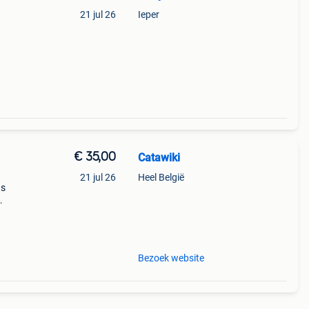
21 jul 26
Ieper
€ 35,00
Catawiki
21 jul 26
Heel België
as
 is
Bezoek website