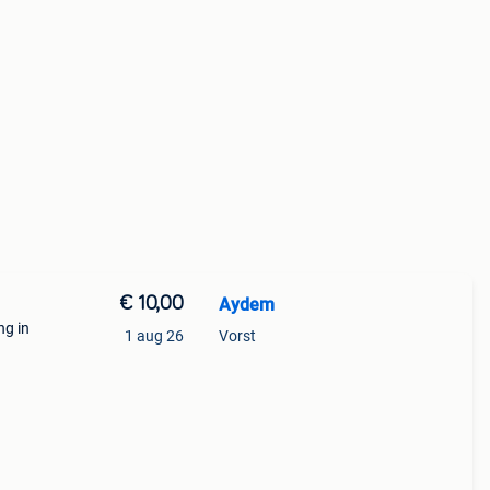
€ 10,00
Aydem
ng in
1 aug 26
Vorst