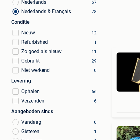
Nederlands
67
Nederlands & Français
78
Conditie
Nieuw
12
Refurbished
1
Zo goed als nieuw
11
Gebruikt
29
Niet werkend
0
Levering
Ophalen
66
Verzenden
6
Aangeboden sinds
Vandaag
0
Gisteren
1