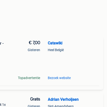
€ 7,00
Catawiki
r -
Gisteren
Heel België
 is
Topadvertentie
Bezoek website
Gratis
Adrian Verhoijsen
4 1x
Gisteren
Sint-Amandsberg