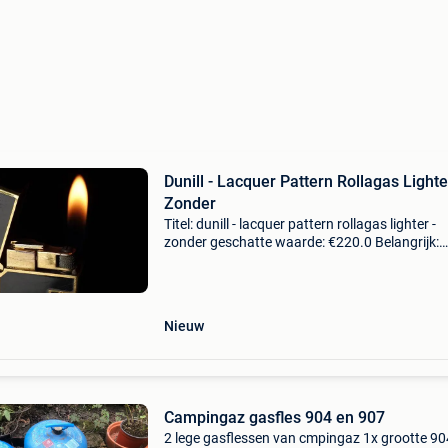
Dunill - Lacquer Pattern Rollagas Lighte
Zonder
Titel: dunill - lacquer pattern rollagas lighter -
zonder geschatte waarde: €220.0 Belangrijk:
winnende biedingen zijn exclusief 9%
koperbescherming + €3 * mon sens vintage eu
een vertrou
Nieuw
Campingaz gasfles 904 en 907
2 lege gasflessen van cmpingaz 1x grootte 90