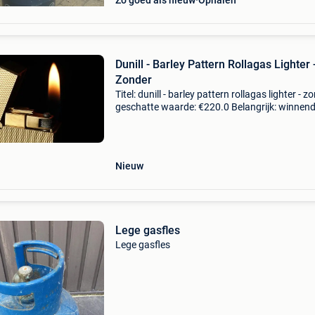
Zo goed als nieuw
Ophalen
Dunill - Barley Pattern Rollagas Lighter 
Zonder
Titel: dunill - barley pattern rollagas lighter - z
geschatte waarde: €220.0 Belangrijk: winnen
biedingen zijn exclusief 9% koperbescherming
* mon sens vintage eu is een vertrouw
Nieuw
Lege gasfles
Lege gasfles