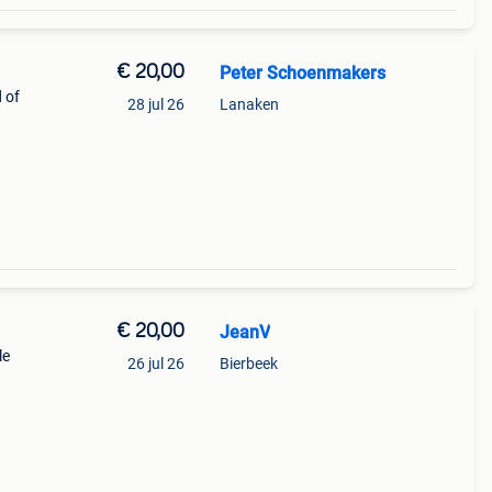
€ 20,00
Peter Schoenmakers
 of
28 jul 26
Lanaken
€ 20,00
JeanV
26 jul 26
Bierbeek