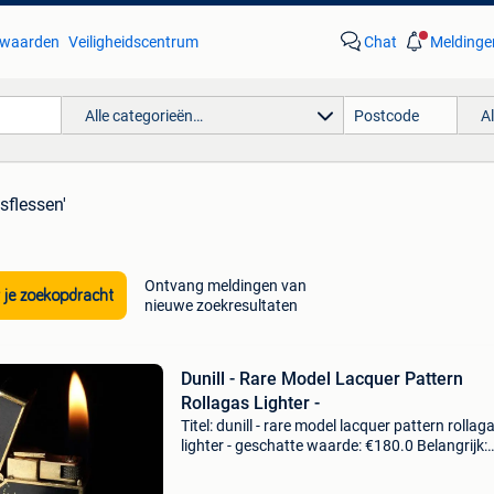
waarden
Veiligheidscentrum
Chat
Meldinge
Alle categorieën…
A
sflessen'
Ontvang meldingen van
 je zoekopdracht
nieuwe zoekresultaten
Dunill - Rare Model Lacquer Pattern
Rollagas Lighter -
Titel: dunill - rare model lacquer pattern rollag
lighter - geschatte waarde: €180.0 Belangrijk:
winnende biedingen zijn exclusief 9%
koperbescherming + €3 * mon sens vintage eu