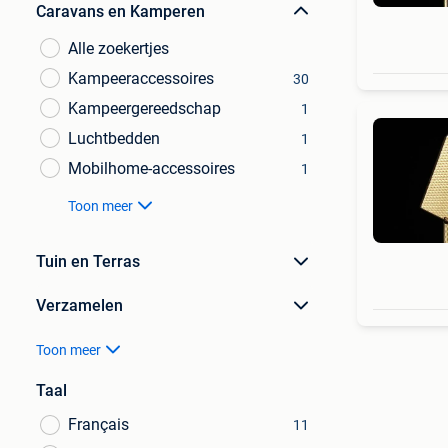
Caravans en Kamperen
Alle zoekertjes
Kampeeraccessoires
30
Kampeergereedschap
1
Luchtbedden
1
Mobilhome-accessoires
1
Toon meer
Tuin en Terras
Verzamelen
Toon meer
Taal
Français
11