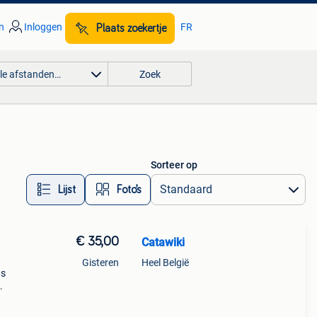
n
Inloggen
FR
Plaats zoekertje
lle afstanden…
Zoek
Sorteer op
Lijst
Foto’s
€ 35,00
Catawiki
Gisteren
Heel België
as
 is