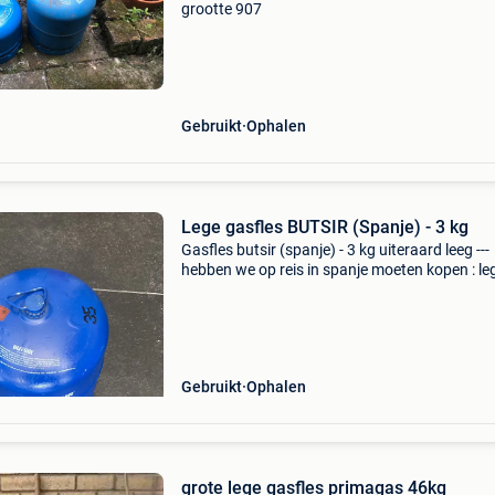
grootte 907
Gebruikt
Ophalen
Lege gasfles BUTSIR (Spanje) - 3 kg
Gasfles butsir (spanje) - 3 kg uiteraard leeg ---
hebben we op reis in spanje moeten kopen : le
campingaz fles --- maar kunnen we nu (in
vlaanderen en in frankrijk) niet inruilen voor e
volle camp
Gebruikt
Ophalen
grote lege gasfles primagas 46kg