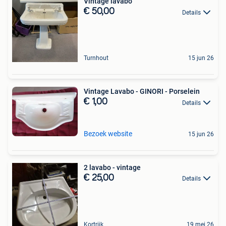
Vintage lavabo
€ 50,00
Details
Turnhout
15 jun 26
Vintage Lavabo - GINORI - Porselein
€ 1,00
Details
Bezoek website
15 jun 26
2 lavabo - vintage
€ 25,00
Details
Kortrijk
19 mei 26