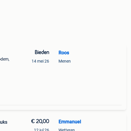
Bieden
Roos
odem,
14 mei 26
Menen
€ 20,00
Emmanuel
tuks
12 jul 26
Wetteren