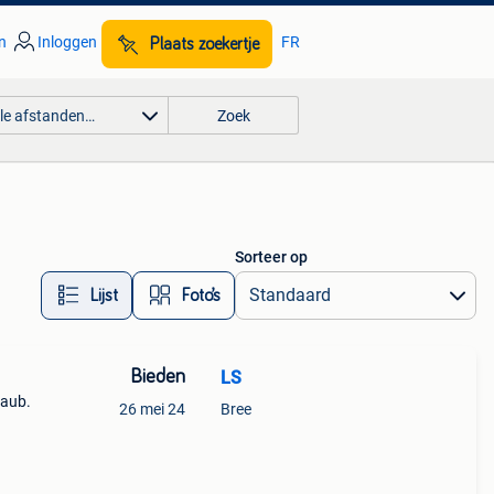
n
Inloggen
FR
Plaats zoekertje
lle afstanden…
Zoek
Sorteer op
Lijst
Foto’s
Bieden
LS
 aub.
26 mei 24
Bree