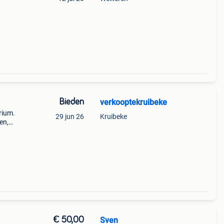
Bieden
verkooptekruibeke
rium.
29 jun 26
Kruibeke
en,
€ 50,00
Sven