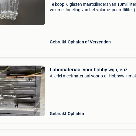
Te koop: 6 glazen maatcilinders van 10millilite
volume. Indeling van het volume: per milliliter (
Oud labomateriaal, nog in goede staat. Zie
bijgevoegde foto&#39;s. Volledig intakt, geen
Gebruikt
Ophalen of Verzenden
Labomateriaal voor hobby wijn, enz.
Allerlei meetmateriaal voor o.a. Hobbywijnma
Gebruikt
Ophalen