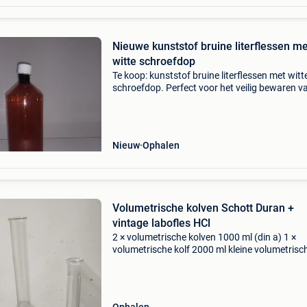
Nieuwe kunststof bruine literflessen me
witte schroefdop
Te koop: kunststof bruine literflessen met witt
schroefdop. Perfect voor het veilig bewaren v
vloeistoffen, oliën, reinigingsproducten,
chemicaliën, hobby‑toepassingen, labo‑mater
of andere lic
Nieuw
Ophalen
Volumetrische kolven Schott Duran +
vintage labofles HCl
2 × volumetrische kolven 1000 ml (din a) 1 ×
volumetrische kolf 2000 ml kleine volumetrisc
kolf vintage hcl fles bekijk ook mijn andere
zoekertjes voor nog meer glaswerk en
labomateriaal. Korting mo