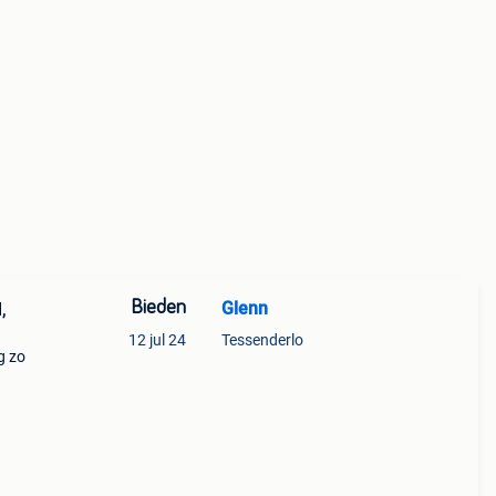
Bieden
Glenn
,
12 jul 24
Tessenderlo
g zo
102g,