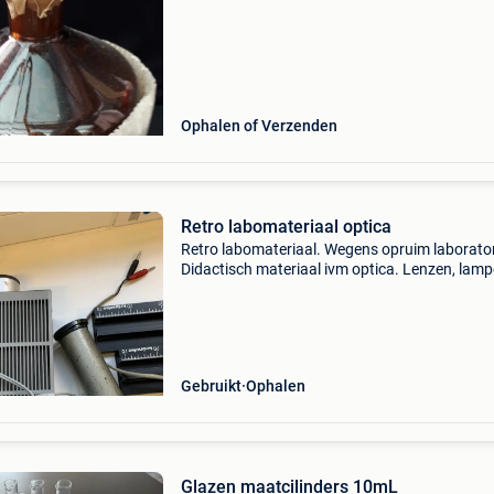
Ophalen of Verzenden
Retro labomateriaal optica
Retro labomateriaal. Wegens opruim laborato
Didactisch materiaal ivm optica. Lenzen, lamp
optische schijven, houders,... Af te halen in
kruibeke.
Gebruikt
Ophalen
Glazen maatcilinders 10mL