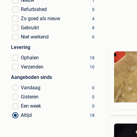
Nieuw
1
Refurbished
0
Zo goed als nieuw
4
Gebruikt
8
Niet werkend
0
Levering
Ophalen
18
Verzenden
10
Aangeboden sinds
Vandaag
0
Gisteren
0
Een week
0
Altijd
18