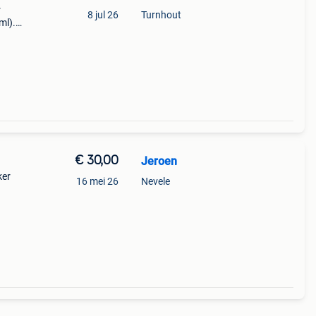
r
8 jul 26
Turnhout
ml).
 afge
€ 30,00
Jeroen
ker
16 mei 26
Nevele