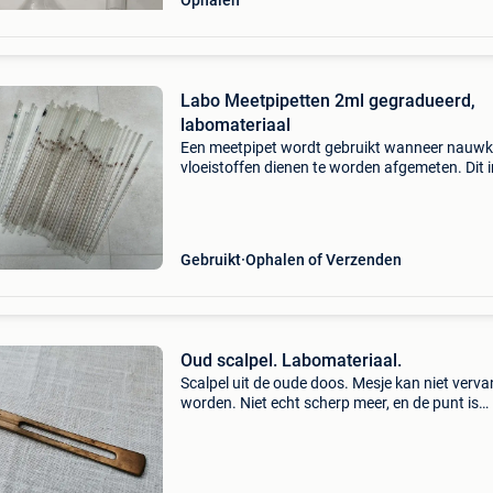
Ophalen
Labo Meetpipetten 2ml gegradueerd,
labomateriaal
Een meetpipet wordt gebruikt wanneer nauwk
vloeistoffen dienen te worden afgemeten. Dit 
labo, bij een apotheek, brouwer, etc. Verschill
exemplaren tekoop. De meeste werden nooit g
Gebruikt
Ophalen of Verzenden
Oud scalpel. Labomateriaal.
Scalpel uit de oude doos. Mesje kan niet verv
worden. Niet echt scherp meer, en de punt is
gekromd (zie foto). Heft wellicht uit koper. Op
in gent of op te sturen via bpost (geldend tarie