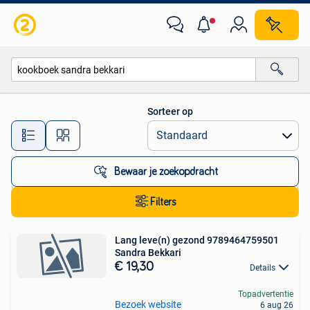
Alle categorieën…
Sorteer op
Alle afstanden…
Bewaar je zoekopdracht
Filters
Lang leve(n) gezond 9789464759501
Sandra Bekkari
€ 19,30
Details
Topadvertentie
Bezoek website
6 aug 26