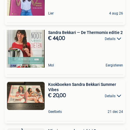
Lier
4 aug 26
Sandra Bekkari — De Thermomix editie 2
€ 44,00
Details
Mol
Eergisteren
Kookboeken Sandra Bekkari Summer
Vibes
€ 20,00
Details
Geetbets
21 dec 24