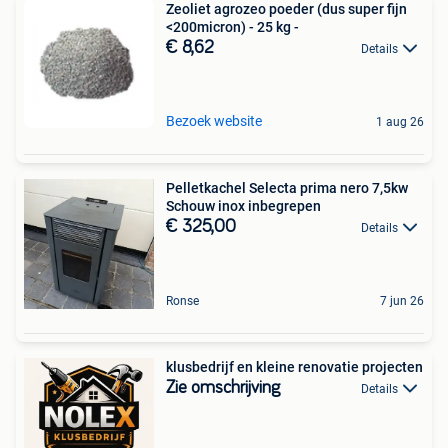
Zeoliet agrozeo poeder (dus super fijn
<200micron) - 25 kg -
€ 8,62
Details
Bezoek website
1 aug 26
Pelletkachel Selecta prima nero 7,5kw
Schouw inox inbegrepen
€ 325,00
Details
Ronse
7 jun 26
klusbedrijf en kleine renovatie projecten
Zie omschrijving
Details