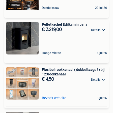
Denderleeuw
29 jul 26
Pelletkachel Edilkamin Lena
€ 3.219,00
Details
Hooge Mierde
18 jul 26
Flexibel rookkanaal ( dubbellaags ! ) bij
123rookkanaal
€ 4,50
Details
Bezoek website
18 jul 26