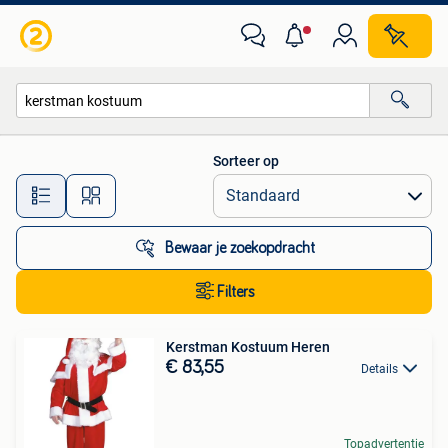
Alle categorieën…
Sorteer op
Alle afstanden…
Bewaar je zoekopdracht
Filters
Kerstman Kostuum Heren
€ 83,55
Details
Topadvertentie