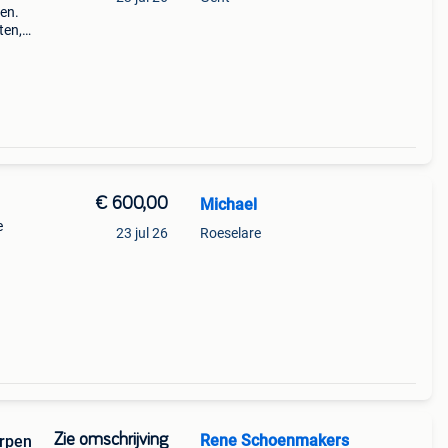
pen.
ten,
€ 600,00
Michael
e
23 jul 26
Roeselare
Zie omschrijving
Rene Schoenmakers
erpen