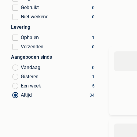
Gebruikt
0
Niet werkend
0
Levering
Ophalen
1
Verzenden
0
Aangeboden sinds
Vandaag
0
Gisteren
1
Een week
5
Altijd
34