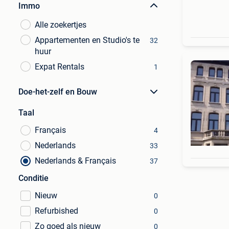
Immo
Alle zoekertjes
Appartementen en Studio's te
32
huur
Expat Rentals
1
Doe-het-zelf en Bouw
Taal
Français
4
Nederlands
33
Nederlands & Français
37
Conditie
Nieuw
0
Refurbished
0
Zo goed als nieuw
0