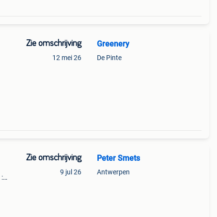
Zie omschrijving
Greenery
12 mei 26
De Pinte
Zie omschrijving
Peter Smets
9 jul 26
Antwerpen
:
e l