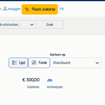
n
Inloggen
FR
Plaats zoekertje
lle afstanden…
Zoek
Sorteer op
Lijst
Foto’s
€ 300,00
Jm
Gisteren
Antwerpen