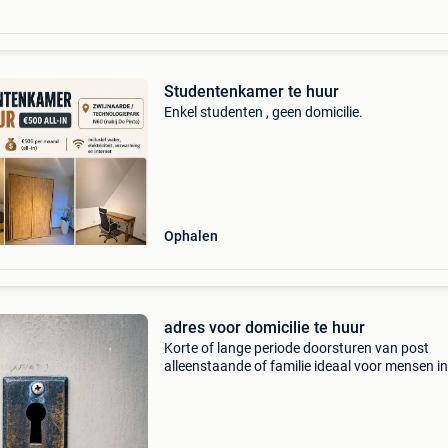
Studentenkamer te huur
Enkel studenten , geen domicilie.
Ophalen
adres voor domicilie te huur
Korte of lange periode doorsturen van post
alleenstaande of familie ideaal voor mensen in 
vechtscheiding, faillissement,... Meer info e n k 
per email: registreer.domicilie@gmail.com