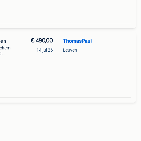
€ 490,00
ThomasPaul
pen
rchem
14 jul 26
Leuven
0
gas,
kos