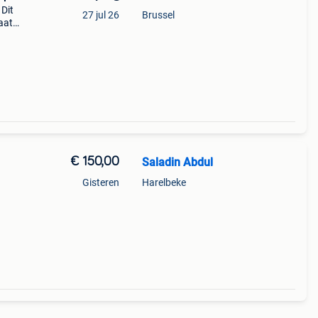
 Dit
27 jul 26
Brussel
aat
€ 150,00
Saladin Abdul
Gisteren
Harelbeke