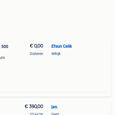
€ 0,00
Efsun Celik
t 500
Gisteren
Wilrijk
uro
€ 390,00
jan.
23 jul 26
Gent