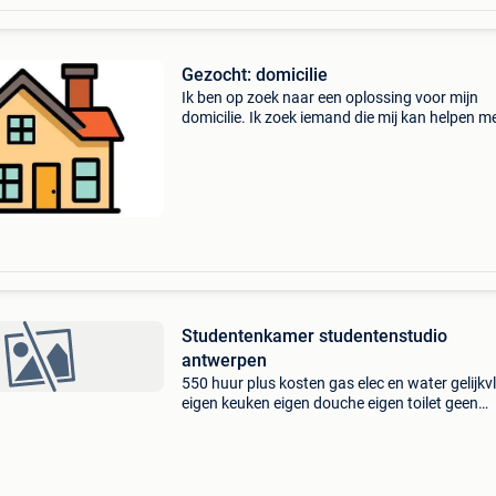
Gezocht: domicilie
Ik ben op zoek naar een oplossing voor mijn
domicilie. Ik zoek iemand die mij kan helpen m
officieel adres. Ik hoef er niet te verblijven en h
enkel een adres nodig voor mijn administratiev
Studentenkamer studentenstudio
antwerpen
550 huur plus kosten gas elec en water gelijkv
eigen keuken eigen douche eigen toilet geen
domicilie antwerpen 2060 bij stuivenbergziek