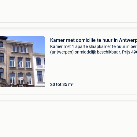
Kamer met domicilie te huur in Antwer
Kamer met 1 aparte slaapkamer te huur in be
(antwerpen) onmiddelijk beschikbaar. Prijs 49
euro met alle kosten inbegrepen (elektriciteit, 
verwarming, internet, ...). Er zijn geen aparte 
20 tot 35 m²