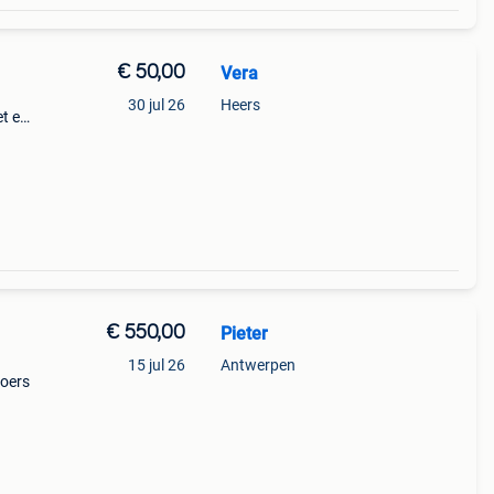
€ 50,00
Vera
30 jul 26
Heers
et een
eb
e i
€ 550,00
Pieter
15 jul 26
Antwerpen
loers
enhuis