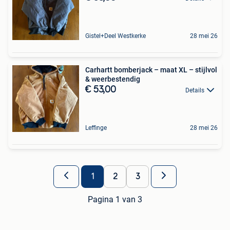
Gistel+Deel Westkerke
28 mei 26
Carhartt bomberjack – maat XL – stijlvol
& weerbestendig
€ 53,00
Details
Leffinge
28 mei 26
1
2
3
Pagina 1 van 3