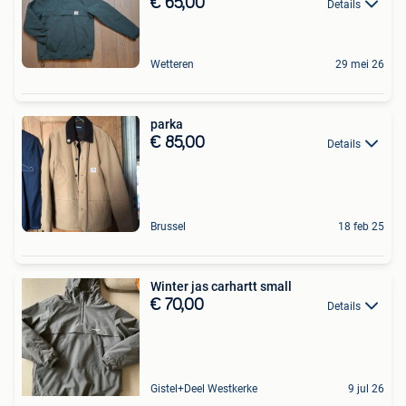
€ 65,00
Details
Wetteren
29 mei 26
parka
€ 85,00
Details
Brussel
18 feb 25
Winter jas carhartt small
€ 70,00
Details
Gistel+Deel Westkerke
9 jul 26