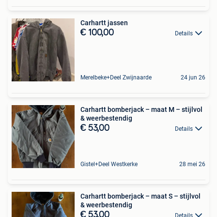
Carhartt jassen
€ 100,00
Details
Merelbeke+Deel Zwijnaarde
24 jun 26
Carhartt bomberjack – maat M – stijlvol
& weerbestendig
€ 53,00
Details
Gistel+Deel Westkerke
28 mei 26
Carhartt bomberjack – maat S – stijlvol
& weerbestendig
€ 53,00
Details