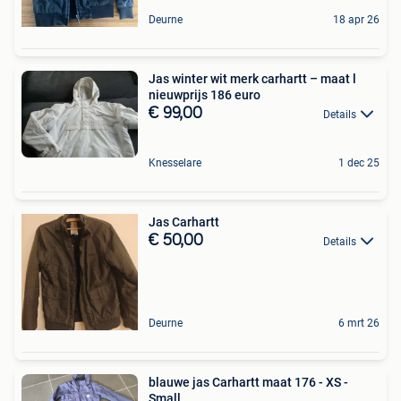
Deurne
18 apr 26
Jas winter wit merk carhartt – maat l
nieuwprijs 186 euro
€ 99,00
Details
Knesselare
1 dec 25
Jas Carhartt
€ 50,00
Details
Deurne
6 mrt 26
blauwe jas Carhartt maat 176 - XS -
Small