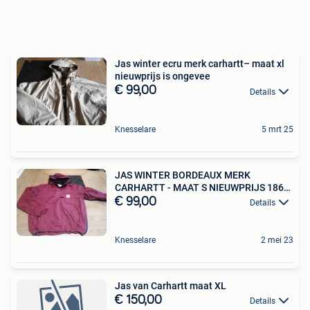
Jas winter ecru merk carhartt– maat xl
nieuwprijs is ongevee
€ 99,00
Details
Knesselare
5 mrt 25
JAS WINTER BORDEAUX MERK
CARHARTT - MAAT S NIEUWPRIJS 186
EU
€ 99,00
Details
Knesselare
2 mei 23
Jas van Carhartt maat XL
€ 150,00
Details