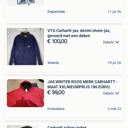
Diepenbeek
11 jul 26
VTG Carhartt-jas, denim chore-jas,
gevoerd met een deken
€ 100,00
Details
Weerde
19 jul 26
JAS WINTER ROOD MERK CARHARTT -
MAAT XXLNIEUWPRIJS 186 EURO(
€ 99,00
Details
Knesselare
2 mei 23
Carhartt active jacket