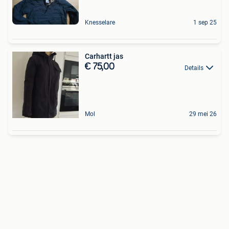
Knesselare
1 sep 25
Carhartt jas
€ 75,00
Details
Mol
29 mei 26