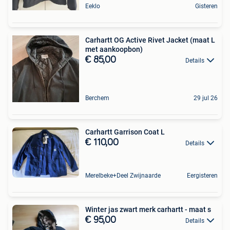
Eeklo
Gisteren
Carhartt OG Active Rivet Jacket (maat L
met aankoopbon)
€ 85,00
Details
Berchem
29 jul 26
Carhartt Garrison Coat L
€ 110,00
Details
Merelbeke+Deel Zwijnaarde
Eergisteren
Winter jas zwart merk carhartt - maat s
€ 95,00
Details