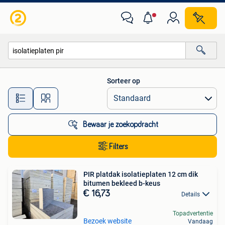
Alle categorieën…
Sorteer op
Alle afstanden…
Bewaar je zoekopdracht
Filters
PIR platdak isolatieplaten 12 cm dik
bitumen bekleed b-keus
€ 16,73
Details
Topadvertentie
Bezoek website
Vandaag