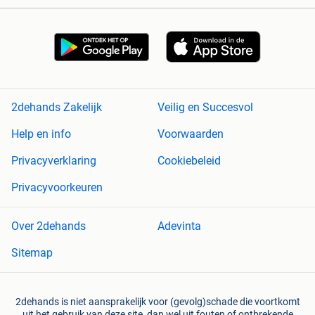
2dehands Zakelijk
Veilig en Succesvol
Help en info
Voorwaarden
Privacyverklaring
Cookiebeleid
Privacyvoorkeuren
Over 2dehands
Adevinta
Sitemap
2dehands is niet aansprakelijk voor (gevolg)schade die voortkomt
uit het gebruik van deze site, dan wel uit fouten of ontbrekende