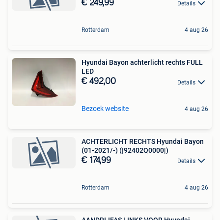
€ 249,99
Details
Rotterdam
4 aug 26
Hyundai Bayon achterlicht rechts FULL
LED
€ 492,00
Details
Bezoek website
4 aug 26
ACHTERLICHT RECHTS Hyundai Bayon
(01-2021/-) (|92402Q0000|)
€ 174,99
Details
Rotterdam
4 aug 26
AANDRIJFAS LINKS VOOR Hyundai