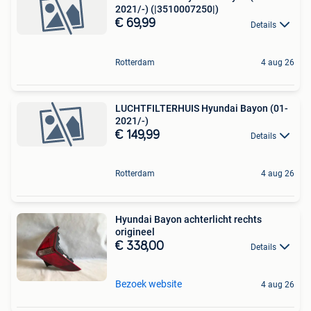
2021/-) (|3510007250|)
€ 69,99
Details
Rotterdam
4 aug 26
LUCHTFILTERHUIS Hyundai Bayon (01-
2021/-)
€ 149,99
Details
Rotterdam
4 aug 26
Hyundai Bayon achterlicht rechts
origineel
€ 338,00
Details
Bezoek website
4 aug 26