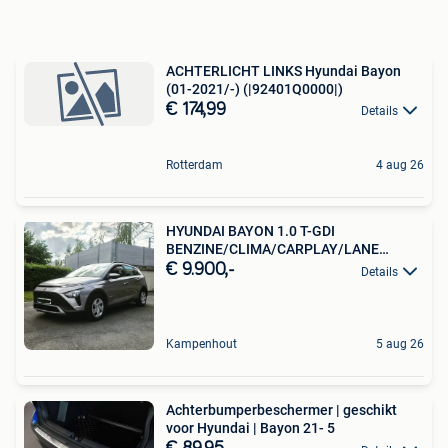
ACHTERLICHT LINKS Hyundai Bayon
(01-2021/-) (|92401Q0000|)
€ 174,99
Details
Rotterdam
4 aug 26
HYUNDAI BAYON 1.0 T-GDI
BENZINE/CLIMA/CARPLAY/LANE
ASISTEN
€ 9.900,-
Details
Kampenhout
5 aug 26
Achterbumperbeschermer | geschikt
voor Hyundai | Bayon 21- 5