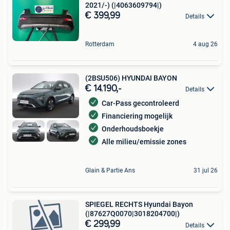
2021/-) (|4063609794|)
€ 399,99
Details
Rotterdam
4 aug 26
(2BSU506) HYUNDAI BAYON
€ 14.190,-
Details
Car-Pass gecontroleerd
Financiering mogelijk
Onderhoudsboekje
Alle milieu/emissie zones
Glain & Partie Ans
31 jul 26
SPIEGEL RECHTS Hyundai Bayon
(|87627Q0070|3018204700|)
€ 299,99
Details