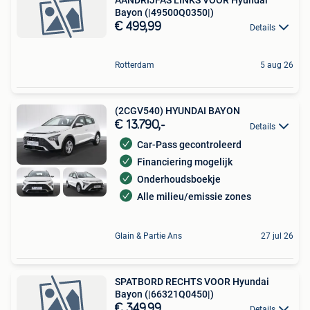
Bayon (|49500Q0350|)
€ 499,99
Details
Rotterdam
5 aug 26
(2CGV540) HYUNDAI BAYON
€ 13.790,-
Details
Car-Pass gecontroleerd
Financiering mogelijk
Onderhoudsboekje
Alle milieu/emissie zones
Glain & Partie Ans
27 jul 26
SPATBORD RECHTS VOOR Hyundai
Bayon (|66321Q0450|)
€ 349,99
Details