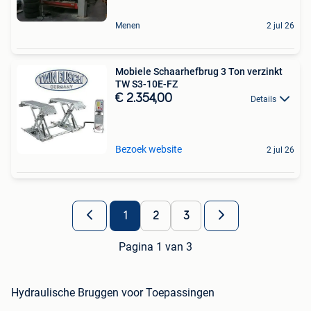
Menen
2 jul 26
Mobiele Schaarhefbrug 3 Ton verzinkt
TW S3-10E-FZ
€ 2.354,00
Details
Bezoek website
2 jul 26
1
2
3
Pagina 1 van 3
Hydraulische Bruggen voor Toepassingen