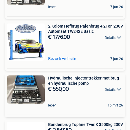
Ieper
7 jun 26
2 Kolom Hefbrug Palenbrug 4,2Ton 230V
Automaat TW242E Basic
€ 1.776,00
Details
Bezoek website
7 jun 26
Hydraulische injector trekker met brug
en hydraulische pomp
€ 550,00
Details
Ieper
16 mrt 26
Bandenbrug Topline TwinX 3500kg 230V