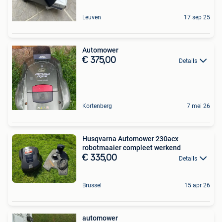
Leuven
17 sep 25
Automower
€ 375,00
Details
Kortenberg
7 mei 26
Husqvarna Automower 230acx
robotmaaier compleet werkend
€ 335,00
Details
Brussel
15 apr 26
automower