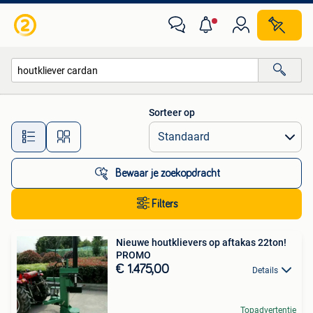
Alle categorieën…
Sorteer op
Alle afstanden…
Bewaar je zoekopdracht
Filters
Nieuwe houtklievers op aftakas 22ton!
PROMO
€ 1.475,00
Details
Topadvertentie