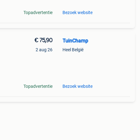
Topadvertentie
Bezoek website
€ 75,90
TuinChamp
2 aug 26
Heel België
Topadvertentie
Bezoek website