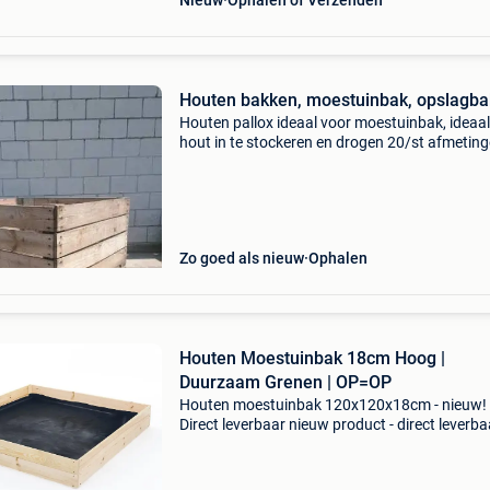
Nieuw
Ophalen of Verzenden
Houten bakken, moestuinbak, opslagba
Houten pallox ideaal voor moestuinbak, ideaal
hout in te stockeren en drogen 20/st afmetin
120x100x80 kan geleverd (prijs overeen te k
regio herselt
Zo goed als nieuw
Ophalen
Houten Moestuinbak 18cm Hoog |
Duurzaam Grenen | OP=OP
Houten moestuinbak 120x120x18cm - nieuw!
Direct leverbaar nieuw product - direct leverba
voorraad. - Afmetingen: 120 x 120 x 18 cm -
materiaal: duurzaam grenen hout (plankdikte
mm) - inclusie