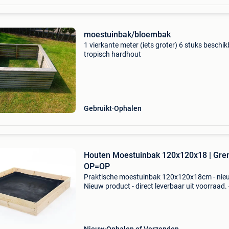
moestuinbak/bloembak
1 vierkante meter (iets groter) 6 stuks beschi
tropisch hardhout
Gebruikt
Ophalen
Houten Moestuinbak 120x120x18 | Gren
OP=OP
Praktische moestuinbak 120x120x18cm - nie
Nieuw product - direct leverbaar uit voorraad. 
Afmetingen: 120x120x18 cm (lxbxh) - materiaa
gladgeschuurd grenenhout (20mm dik) - inclus
gratis agro