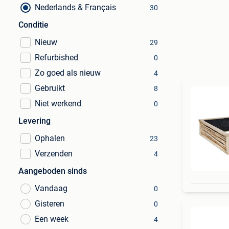
Nederlands & Français
30
Conditie
Nieuw
29
Refurbished
0
Zo goed als nieuw
4
Gebruikt
8
Niet werkend
0
Levering
Ophalen
23
Verzenden
4
Aangeboden sinds
Vandaag
0
Gisteren
0
Een week
4