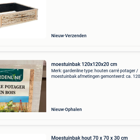
Nieuw
Verzenden
moestuinbak 120x120x20 cm
Merk: gardenline type: houten carré potager /
moestuinbak afmetingen gemonteerd: ca. 120
120 × 20 Cm materiaal: hout fsc-gecertificeer
zelf te monteren nieuw in de verpakking
Nieuw
Ophalen
Moestuinbak hout 70 x 70 x 30 cm