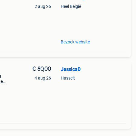
2 aug 26
Heel België
Bezoek website
€ 80,00
JessicaD
g
4 aug 26
Hasselt
te
koop