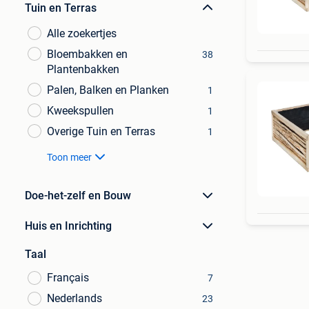
Tuin en Terras
Alle zoekertjes
Bloembakken en
38
Plantenbakken
Palen, Balken en Planken
1
Kweekspullen
1
Overige Tuin en Terras
1
Toon meer
Doe-het-zelf en Bouw
Huis en Inrichting
Taal
Français
7
Nederlands
23