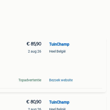
€ 85,90
TuinChamp
2 aug 26
Heel België
Topadvertentie
Bezoek website
€ 80,90
TuinChamp
2 aug 26
Heel België