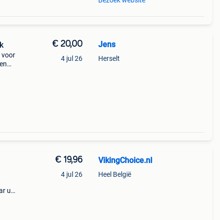
Bezoek website
€ 20,00
Jens
k
 voor
4 jul 26
Herselt
gen
omen)
€ 19,96
VikingChoice.nl
4 jul 26
Heel België
ar uit
 20