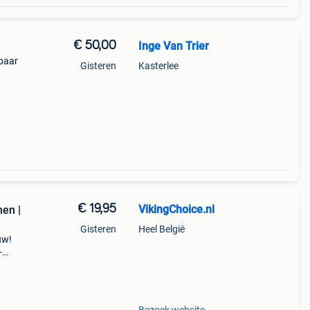
€ 50,00
Inge Van Trier
kbaar
Gisteren
Kasterlee
€ 19,95
VikingChoice.nl
en |
Gisteren
Heel België
uw!
-
l:
ief