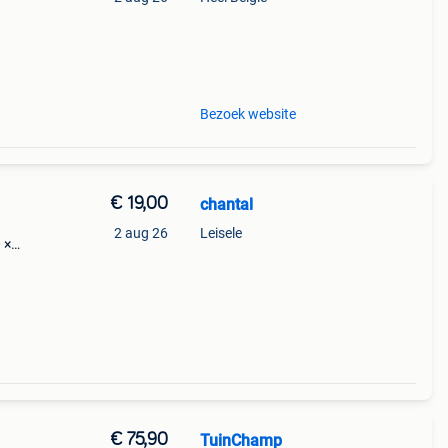
Bezoek website
€ 19,00
chantal
2 aug 26
Leisele
 ×
d hout
€ 75,90
TuinChamp