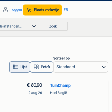
n
Inloggen
FR
Plaats zoekertje
lle afstanden…
Zoek
Sorteer op
Lijst
Foto’s
€ 80,90
TuinChamp
2 aug 26
Heel België