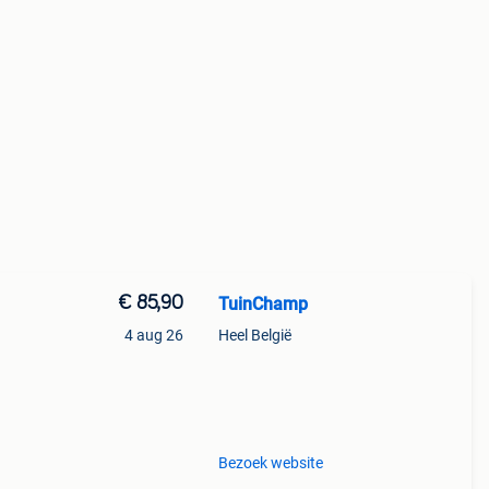
€ 85,90
TuinChamp
4 aug 26
Heel België
Bezoek website