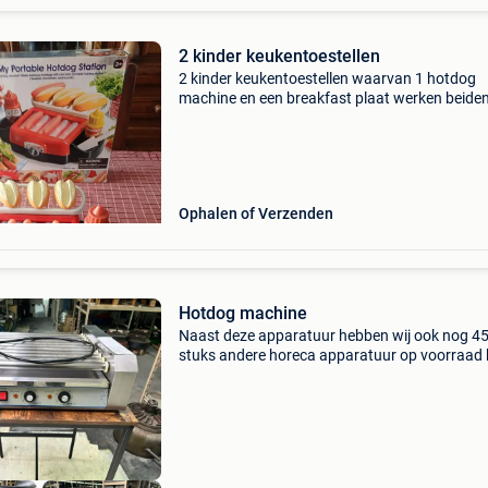
2 kinder keukentoestellen
2 kinder keukentoestellen waarvan 1 hotdog
machine en een breakfast plaat werken beide
batterijen nog in perfecte staat
Ophalen of Verzenden
Hotdog machine
Naast deze apparatuur hebben wij ook nog 4
stuks andere horeca apparatuur op voorraad k
ook op onze website horecaprofessionalcente
punt nl, om direct te kunnen bestellen. Wij bie
aan: hotdog