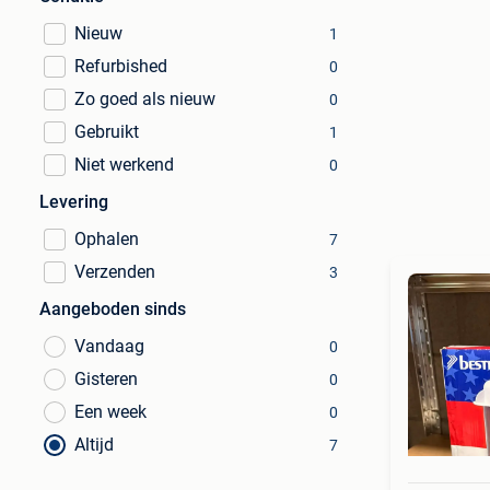
Nieuw
1
Refurbished
0
Zo goed als nieuw
0
Gebruikt
1
Niet werkend
0
Levering
Ophalen
7
Verzenden
3
Aangeboden sinds
Vandaag
0
Gisteren
0
Een week
0
Altijd
7