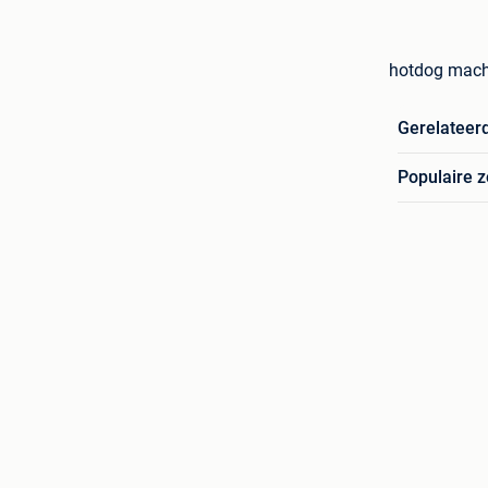
hotdog mach
Gerelateer
Populaire 