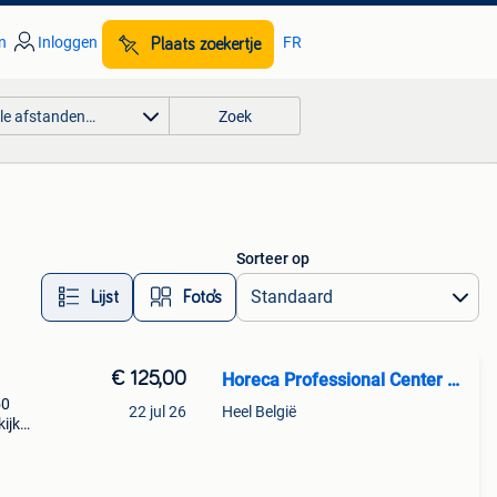
n
Inloggen
FR
Plaats zoekertje
lle afstanden…
Zoek
Sorteer op
Lijst
Foto’s
€ 125,00
Horeca Professional Center BV
50
22 jul 26
Heel België
ijk
r
den