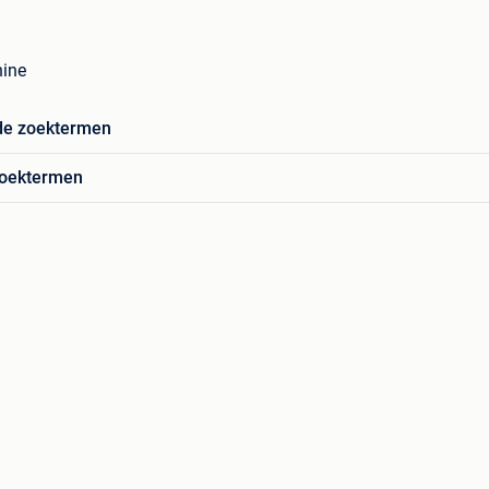
ine
de zoektermen
zoektermen