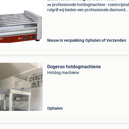
🌭 professionele hotdogmachine - roestvrijsta
rolgrill wij bieden een professionele diamond
hotdogmachine, ideaal voor snacks, frietwinke
broodjeszaken, foodtrucks, foodtrucks, bars 
evenement
Nieuw in verpakking
Ophalen of Verzenden
Dogeroo hotdogmachiene
Hotdog machiene
Ophalen