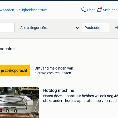
waarden
Veiligheidscentrum
Chat
Meldinge
Alle categorieën…
A
machine'
Ontvang meldingen van
 je zoekopdracht
nieuwe zoekresultaten
Hotdog machine
Naast deze apparatuur hebben wij ook nog 4
stuks andere horeca apparatuur op voorraad k
ook op onze website horecaprofessionalcente
punt nl, om direct te kunnen bestellen. Wij bie
aan: hotdog