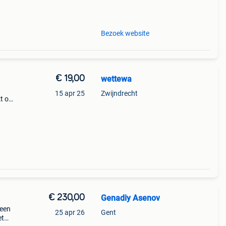
Bezoek website
€ 19,00
wettewa
15 apr 25
Zwijndrecht
t op
€ 230,00
Genadiy Asenov
 een
25 apr 26
Gent
et