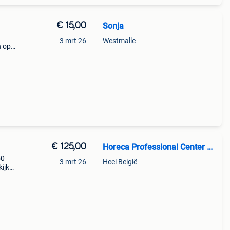
€ 15,00
Sonja
3 mrt 26
Westmalle
n op
€ 125,00
Horeca Professional Center BV
50
3 mrt 26
Heel België
ijk
r
den