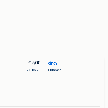
€ 5,00
cindy
21 jun 26
Lummen