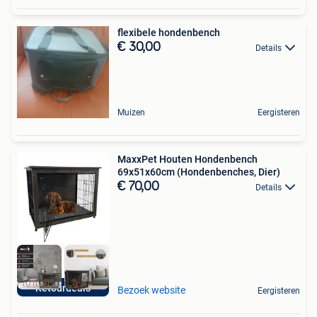
flexibele hondenbench
€ 30,00
Details
Muizen
Eergisteren
MaxxPet Houten Hondenbench
69x51x60cm (Hondenbenches, Dier)
€ 70,00
Details
Retourdeals
Bezoek website
Eergisteren