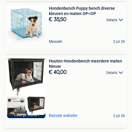
Hondenbench Puppy bench diverse
kleuren en maten OP=OP
€ 35,50
Details
Maaseik
2 jul 26
Houten Hondenbench meerdere maten
Nieuw
€ 40,00
Details
Voor je hond !
Bezoek website
2 jul 26