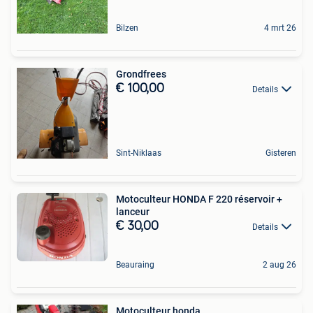
Bilzen
4 mrt 26
Grondfrees
€ 100,00
Details
Sint-Niklaas
Gisteren
Motoculteur HONDA F 220 réservoir +
lanceur
€ 30,00
Details
Beauraing
2 aug 26
Motoculteur honda