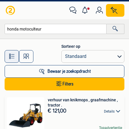
Alle categorieën…
Sorteer op
Alle afstanden…
Bewaar je zoekopdracht
Filters
verhuur van knikmops , graafmachine ,
tractor .
€ 121,00
Details
Topadvertentie