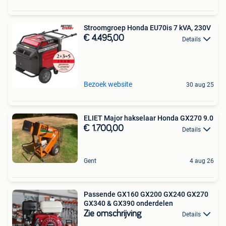
Stroomgroep Honda EU70is 7 kVA, 230V
€ 4.495,00
Details
Bezoek website
30 aug 25
ELIET Major hakselaar Honda GX270 9.0
€ 1.700,00
Details
Gent
4 aug 26
Passende GX160 GX200 GX240 GX270
GX340 & GX390 onderdelen
Zie omschrijving
Details