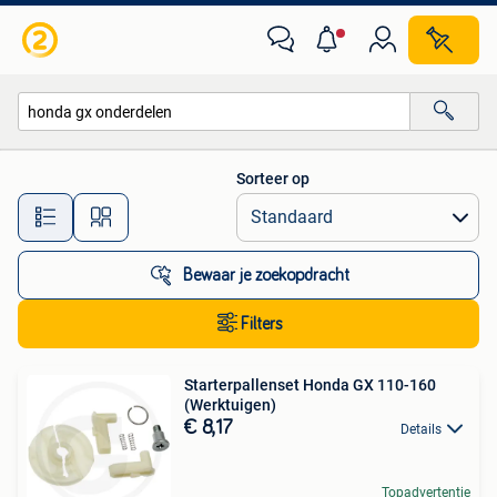
Alle categorieën…
Sorteer op
Alle afstanden…
Bewaar je zoekopdracht
Filters
Starterpallenset Honda GX 110-160
(Werktuigen)
€ 8,17
Details
Topadvertentie