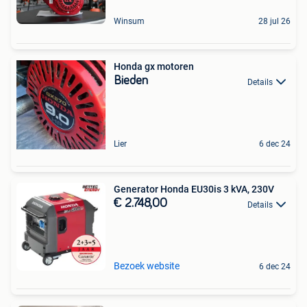
Winsum
28 jul 26
Honda gx motoren
Bieden
Details
Lier
6 dec 24
Generator Honda EU30is 3 kVA, 230V
€ 2.748,00
Details
Bezoek website
6 dec 24