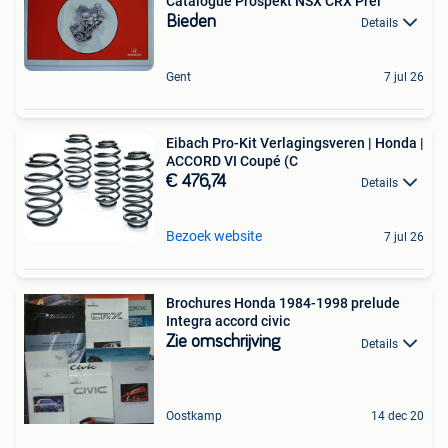
Catalogue Prospekt NSX CRX Prel
Bieden
Details
Gent
7 jul 26
Eibach Pro-Kit Verlagingsveren | Honda |
ACCORD VI Coupé (C
€ 476,74
Details
Bezoek website
7 jul 26
Brochures Honda 1984-1998 prelude
Integra accord civic
Zie omschrijving
Details
Oostkamp
14 dec 20