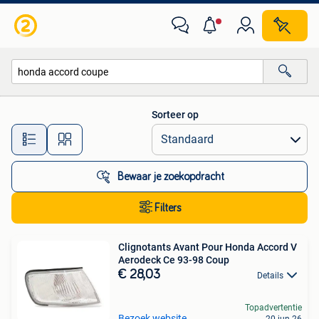
Alle categorieën…
Sorteer op
Alle afstanden…
Bewaar je zoekopdracht
Filters
Clignotants Avant Pour Honda Accord V
Aerodeck Ce 93-98 Coup
€ 28,03
Details
Topadvertentie
Bezoek website
20 jun 26