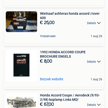
Wielnaaf achteras honda accord /rover
600
€ 25,00
Details
Vriezenveen
1 aug 26
1992 HONDA ACCORD COUPE
BROCHURE ENGELS
€ 8,00
Details
Bezoek website
1 aug 26
Honda Accord Coupe / Aerodeck (9/93-
2/98) koplamp Links MQ!
€ 67,00
Details