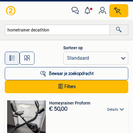
Alle categorieën…
Sorteer op
Alle afstanden…
Bewaar je zoekopdracht
Filters
Homeyrainer Proform
€ 50,00
Details