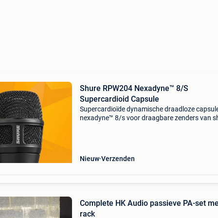
Shure RPW204 Nexadyne™ 8/S
Supercardioid Capsule
Supercardioïde dynamische draadloze capsul
nexadyne™ 8/s voor draagbare zenders van s
(zwart) type dynamic (moving coil) polar patt
supercardioid frequency response 50 to 20,00
sensitivity
Nieuw
Verzenden
Complete HK Audio passieve PA-set me
rack