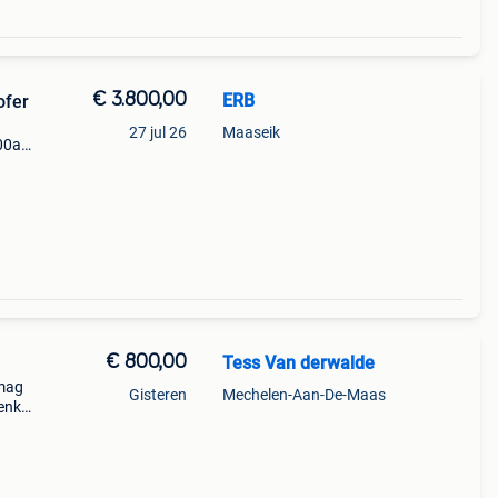
€ 3.800,00
ERB
ofer
27 jul 26
Maaseik
800a
taat
js inc
€ 800,00
Tess Van derwalde
 mag
Gisteren
Mechelen-Aan-De-Maas
enkel