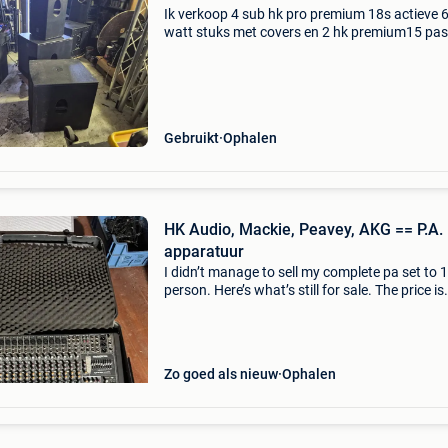
Ik verkoop 4 sub hk pro premium 18s actieve 
watt stuks met covers en 2 hk premium15 pas
koppen met covers prijs voor het lot van 2000
euro... Zie mijn andere advertenties... Zie mijn
andere a
Gebruikt
Ophalen
HK Audio, Mackie, Peavey, AKG == P.A.
apparatuur
I didn’t manage to sell my complete pa set to 1
person. Here’s what’s still for sale. The price is
unbeatably fair ;) 1. Sold hk audio premium pr
18active bass subwoofer 450€ 2. Sold mackie
Zo goed als nieuw
Ophalen