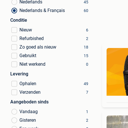
Nederlands
45
Nederlands & Français
60
Conditie
Nieuw
6
Refurbished
2
Zo goed als nieuw
18
Gebruikt
15
Niet werkend
0
Levering
Ophalen
49
Verzenden
7
Aangeboden sinds
Vandaag
1
Gisteren
2