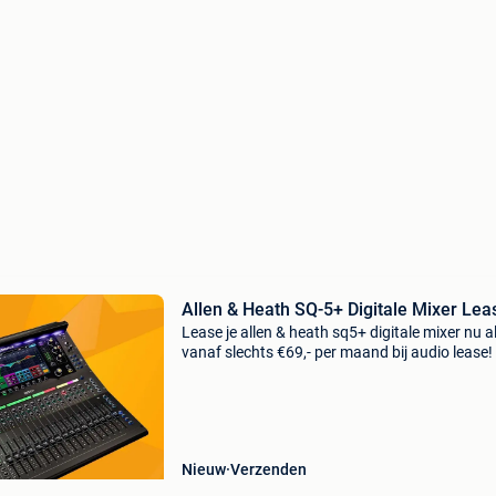
Allen & Heath SQ-5+ Digitale Mixer Lea
Lease je allen & heath sq5+ digitale mixer nu a
vanaf slechts €69,- per maand bij audio lease!
zoek naar professionele audioapparatuur zon
grote investering vooraf? Bij audio lease lea
Nieuw
Verzenden