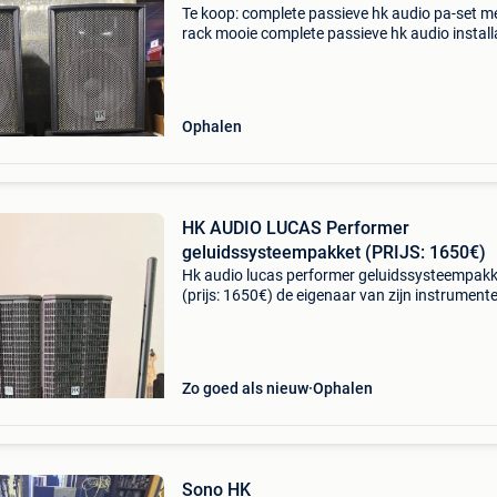
Te koop: complete passieve hk audio pa-set m
rack mooie complete passieve hk audio install
te koop, ideaal voor dj’s, kleine bands, events o
vaste opstelling. Set bestaat uit: 2 x hk audio p
Ophalen
HK AUDIO LUCAS Performer
geluidssysteempakket (PRIJS: 1650€)
Hk audio lucas performer geluidssysteempakk
(prijs: 1650€) de eigenaar van zijn instrument
"maniac” verkoopt een hk audio lucas perform
audiosysteem in strikt onberispelijke staat (bij
Zo goed als nieuw
Ophalen
Sono HK