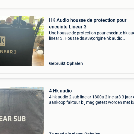
HK Audio housse de protection pour
enceinte Linear 3
Une housse de protection pour enceinte hk au
linear 3. Housse d&#39;origine hk audio
rembourrée, en bon état. Idéale pour le transpo
la protection d&#39;une enceinte linear 3 115 
Gebruikt
Ophalen
4 Hk audio
4 hk audio 2 sub line ar 1800a 2line ar3 3 jaar
aankoop faktuur bij mag getest worden met k
en bescherm cover