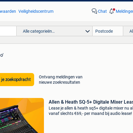
waarden
Veiligheidscentrum
Chat
Meldinge
Alle categorieën…
A
o'
Ontvang meldingen van
 je zoekopdracht
nieuwe zoekresultaten
Allen & Heath SQ-5+ Digitale Mixer Lea
Lease je allen & heath sq5+ digitale mixer nu a
vanaf slechts €69,- per maand bij audio lease!
zoek naar professionele audioapparatuur zon
grote investering vooraf? Bij audio lease lea