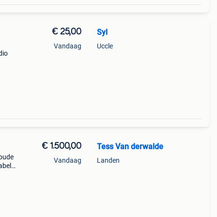
€ 25,00
Syl
Vandaag
Uccle
dio
rt et
fa.
€ 1.500,00
Tess Van derwalde
 oude
Vandaag
Landen
abel