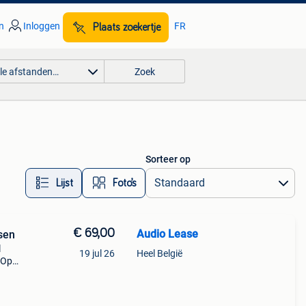
n
Inloggen
FR
Plaats zoekertje
lle afstanden…
Zoek
Sorteer op
Lijst
Foto’s
€ 69,00
Audio Lease
sen
l
19 jul 26
Heel België
 Op
der