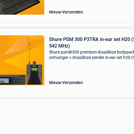
Nieuw
Verzenden
Shure PSM 300 P3TRA in-ear set H20 (
542 MHz)
Shure psm®300 premium draadloze bodypac
ontvanger + draadloze zender in-ear set h20 (
542 mhz) de p3t is een draadloze zender voor
gebruik met de psm®300 monitor system. Me
betrouwbare draadloze
Nieuw
Verzenden