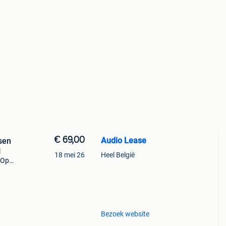
€ 69,00
Audio Lease
sen
l
18 mei 26
Heel België
 Op
der
Bezoek website