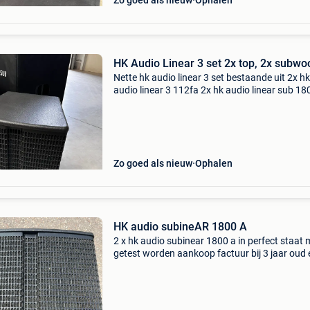
Zo goed als nieuw
Ophalen
HK Audio Linear 3 set 2x top, 2x subwo
Nette hk audio linear 3 set bestaande uit 2x hk
audio linear 3 112fa 2x hk audio linear sub 1
4x euronet kabel 4x originele hoezen in nette s
set kan afgehaald worden na een mooi bod pri
Zo goed als nieuw
Ophalen
HK audio subineAR 1800 A
2 x hk audio subinear 1800 a in perfect staat
getest worden aankoop factuur bij 3 jaar oud 
gebruikt in evemntenmt