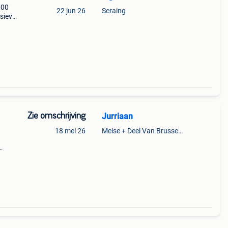
600
22 jun 26
Seraing
sieve
Zie omschrijving
Jurriaan
18 mei 26
Meise + Deel Van Brussegem
o
 cfx2