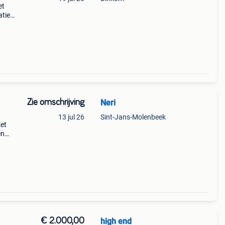
et
atie
f
r:o
Zie omschrijving
Neri
13 jul 26
Sint-Jans-Molenbeek
et
en
er-
€ 2.000,00
high end