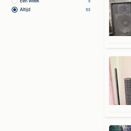
Een week
5
Altijd
53