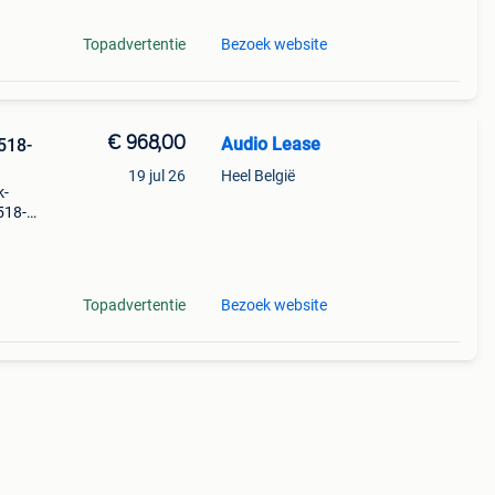
Topadvertentie
Bezoek website
€ 968,00
Audio Lease
518-
19 jul 26
Heel België
k-
518-
t
Topadvertentie
Bezoek website