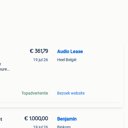
€ 361,79
Audio Lease
19 jul 26
Heel België
e
hure
ern
0 hz
Topadvertentie
Bezoek website
€ 1.000,00
Benjamin
t
19 jul 26
Binkom