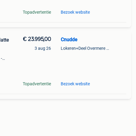
Topadvertentie
Bezoek website
€ 23.995,00
Cnudde
atte
3 aug 26
Lokeren+Deel Overmere En Zele
 -
 van
Topadvertentie
Bezoek website