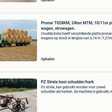
Ophalen
Pronar T028KM, 24ton MTM, 10/11m pl
wagen, strowagen.
Cnudde bvba heeft verschillende platte pronar
wagens op stock in lengtes van 6,74 m -7,27m
10m en 11 meter lang. Door de sterkere bouw
ons wagens worden zij veel verkocht aan
loonwerkers, voor h
Ophalen
PZ Strela hooi schudder/hark
Pz strela, kan gebruikt worden voor zowel
schudder als harken. De machine is gebruikt,
functioneert nog goed. Dit jaar nog mee gesc
Voorzien van twee nieuwe banden. Inclusief
aftakas en twee