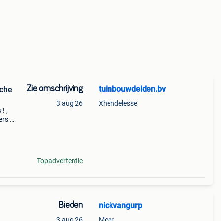
Zie omschrijving
tuinbouwdelden.bv
sche
3 aug 26
Xhendelesse
! ,
ers /
e,
Topadvertentie
Bieden
nickvangurp
3 aug 26
Meer