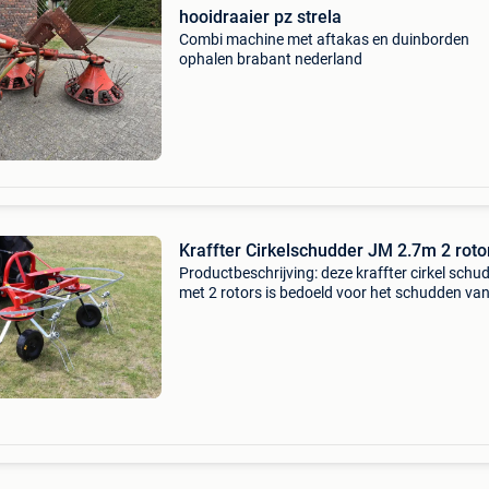
hooidraaier pz strela
Combi machine met aftakas en duinborden
ophalen brabant nederland
Kraffter Cirkelschudder JM 2.7m 2 roto
Productbeschrijving: deze kraffter cirkel schu
met 2 rotors is bedoeld voor het schudden va
gemaaid groen en gedroogd hooi om het drog
bespoedigen. Het systeem is uitgevoerd met 
rot