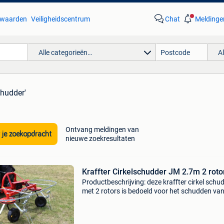
waarden
Veiligheidscentrum
Chat
Meldinge
Alle categorieën…
A
chudder'
Ontvang meldingen van
 je zoekopdracht
nieuwe zoekresultaten
Kraffter Cirkelschudder JM 2.7m 2 roto
Productbeschrijving: deze kraffter cirkel schu
met 2 rotors is bedoeld voor het schudden va
gemaaid groen en gedroogd hooi om het drog
bespoedigen. Het systeem is uitgevoerd met 
rot