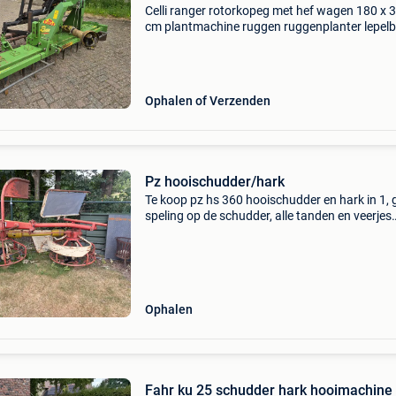
Celli ranger rotorkopeg met hef wagen 180 x 
cm plantmachine ruggen ruggenplanter lepel
euro aansluiting imans 47sp300drh spitmach
riekje vork kan kiepen strela pz schudder hark
schepba
Ophalen of Verzenden
Pz hooischudder/hark
Te koop pz hs 360 hooischudder en hark in 1, 
speling op de schudder, alle tanden en veerjes
compleet en met nieuwe busjes. Schudder staa
nl regio eindh.
Ophalen
Fahr ku 25 schudder hark hooimachine