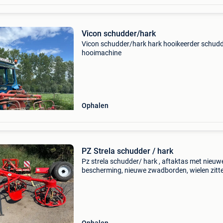
Vicon schudder/hark
Vicon schudder/hark hark hooikeerder schud
hooimachine
Ophalen
PZ Strela schudder / hark
Pz strela schudder/ hark , aftaktas met nieuw
bescherming, nieuwe zwadborden, wielen zitte
voor hoogteregeling, schudder is nagezien , n
veertjes en goede tanden gemonteerd, 2 nieu
banden