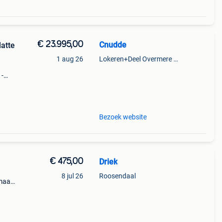
€ 23.995,00
Cnudde
atte
1 aug 26
Lokeren+Deel Overmere En Zele
 -
 van
Bezoek website
€ 475,00
Driek
8 jul 26
Roosendaal
 maar
hud.