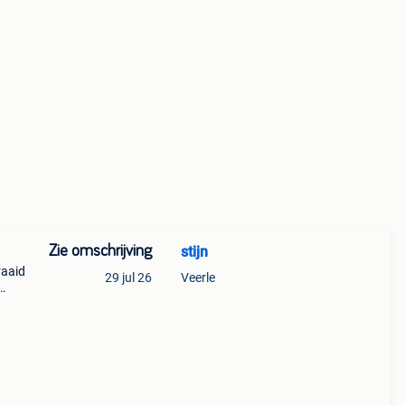
Zie omschrijving
stijn
raaid
29 jul 26
Veerle
oeten