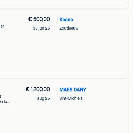
€ 500,00
Keano
der
30 jun 26
Zoutleeuw
€ 1.200,00
MAES DANY
e
1 aug 26
Sint-Michiels
n los
ieuwe
we