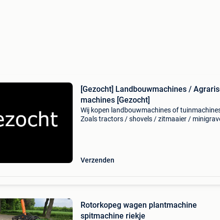
[Gezocht] Landbouwmachines / Agrari
machines [Gezocht]
Wij kopen landbouwmachines of tuinmachines 
Zoals tractors / shovels / zitmaaier / minigrav
etc.. Ongeacht de staat door heel nederland /
belgie / duitsland / biedt alles aan ! Met schad
oud
Verzenden
Rotorkopeg wagen plantmachine
spitmachine riekje