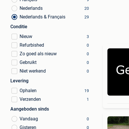
Nederlands
20
Nederlands & Français
29
Conditie
Nieuw
3
Refurbished
0
Zo goed als nieuw
0
Gebruikt
0
Niet werkend
0
Levering
Ophalen
19
Verzenden
1
Aangeboden sinds
Vandaag
0
Gisteren
0