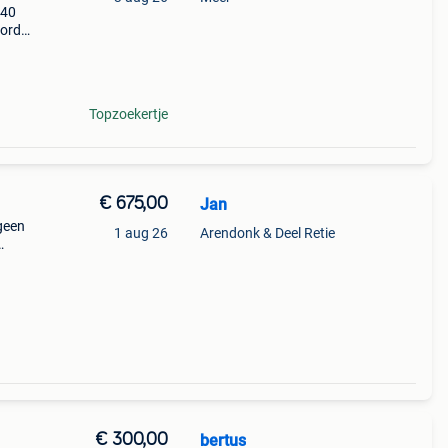
340
bord
ine
 wifo
Topzoekertje
€ 675,00
Jan
geen
1 aug 26
Arendonk & Deel Retie
t in
€ 300,00
bertus