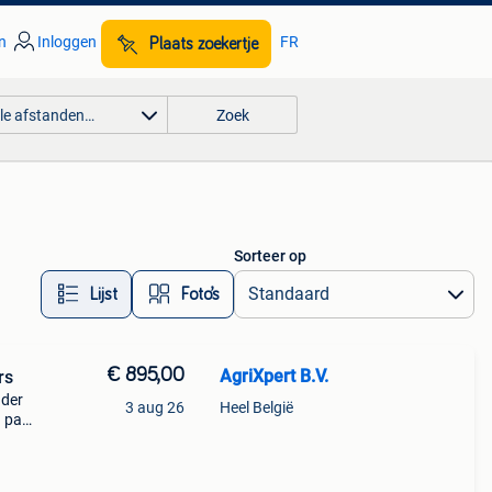
n
Inloggen
FR
Plaats zoekertje
lle afstanden…
Zoek
Sorteer op
Lijst
Foto’s
€ 895,00
AgriXpert B.V.
rs
dder
3 aug 26
Heel België
n pas
en te
twee