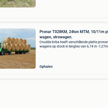
Pronar T028KM, 24ton MTM, 10/11m pl
wagen, strowagen.
Cnudde bvba heeft verschillende platte pronar
wagens op stock in lengtes van 6,74 m -7,27m
10m en 11 meter lang. Door de sterkere bouw
ons wagens worden zij veel verkocht aan
loonwerkers, voor h
Ophalen