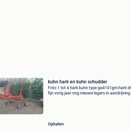
kuhn hark en kuhn schudder
Foto 1 tot 4 hark kuhn type ga4101gm hark d
fijn vorig jaar nog nieuwe lagers in aandrijving
gestoken. Maar met het monteren de moer m
vastlassen. Voor de rest nog fijne machine.
Vraagprijs
Ophalen