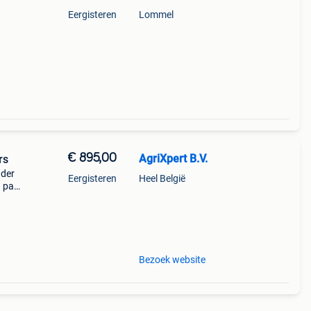
Eergisteren
Lommel
€ 895,00
AgriXpert B.V.
rs
dder
Eergisteren
Heel België
n pas
en te
twee
Bezoek website