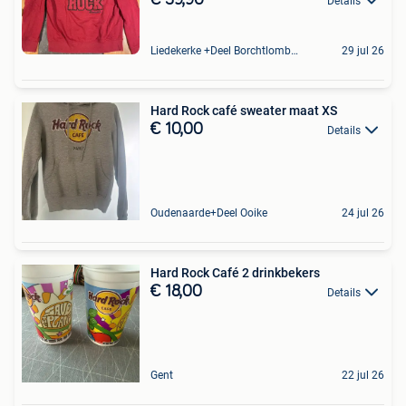
€ 39,90
Details
Liedekerke +Deel Borchtlombeek
29 jul 26
Hard Rock café sweater maat XS
€ 10,00
Details
Oudenaarde+Deel Ooike
24 jul 26
Hard Rock Café 2 drinkbekers
€ 18,00
Details
Gent
22 jul 26