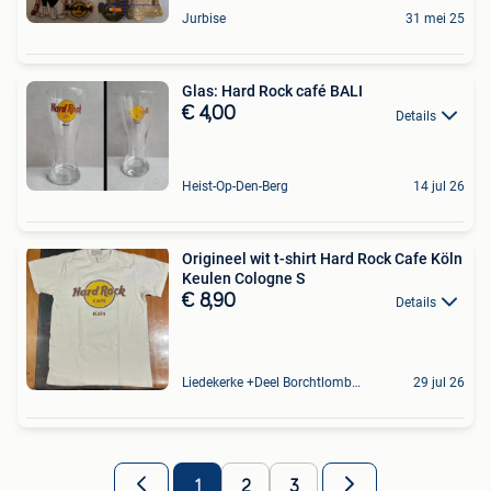
Jurbise
31 mei 25
Glas: Hard Rock café BALI
€ 4,00
Details
Heist-Op-Den-Berg
14 jul 26
Origineel wit t-shirt Hard Rock Cafe Köln
Keulen Cologne S
€ 8,90
Details
Liedekerke +Deel Borchtlombeek
29 jul 26
1
2
3