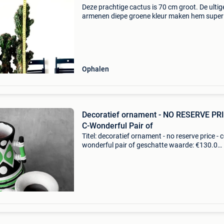
Deze prachtige cactus is 70 cm groot. De ultig
armenen diepe groene kleur maken hem super
sculpturaal. Montrose vormen zijn traag groe
en daardoor best zeldzaam op deze grootte.
Ophalen
Decoratief ornament - NO RESERVE PRI
C-Wonderful Pair of
Titel: decoratief ornament - no reserve price - c
wonderful pair of geschatte waarde: €130.0
Belangrijk: winnende biedingen zijn exclusief 
koperbescherming + €3 terracotta potten zijn