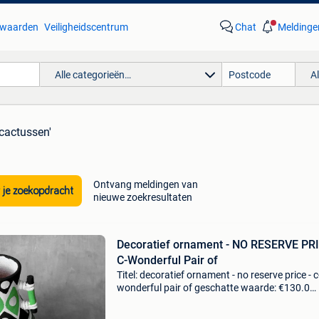
waarden
Veiligheidscentrum
Chat
Meldinge
Alle categorieën…
A
 cactussen'
Ontvang meldingen van
 je zoekopdracht
nieuwe zoekresultaten
Decoratief ornament - NO RESERVE PRI
C-Wonderful Pair of
Titel: decoratief ornament - no reserve price - c
wonderful pair of geschatte waarde: €130.0
Belangrijk: winnende biedingen zijn exclusief 
koperbescherming + €3 terracotta potten zijn