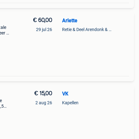
€ 60,00
Arlette
tale
29 jul 26
Retie & Deel Arendonk & Oud-Turnhout
eer 1
€ 15,00
VK
e
2 aug 26
Kapellen
,5