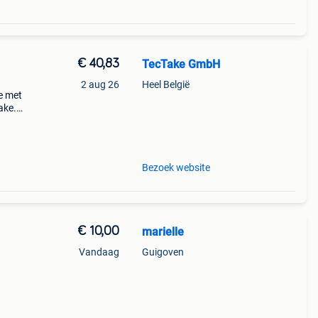
€ 40,83
TecTake GmbH
2 aug 26
Heel België
de met
ake.
ineren
Bezoek website
€ 10,00
marielle
Vandaag
Guigoven