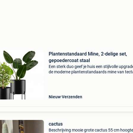
Plantenstandaard Mine, 2-delige set,
gepoedercoat staal
Een sterk duo geef je huis een stijlvolle upgra
de moderne plantenstandaards mine van tect
De praktische 2-delige set is prachtig te comb
en past met zijn rustieke industriële look naa
Nieuw
Verzenden
cactus
Beschrijving mooie grote cactus 55 cm hoogt