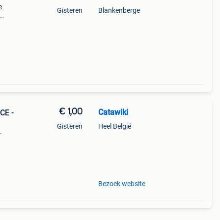
e
Gisteren
Blankenberge
iend
€ 1,00
Catawiki
CE -
Gisteren
Heel België
-
9%
 pot
Bezoek website