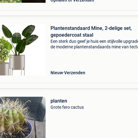
Ophalen of Verzenden
Plantenstandaard Mine, 2-delige set,
gepoedercoat staal
Een sterk duo geef je huis een stijlvolle upgra
de moderne plantenstandaards mine van tect
De praktische 2-delige set is prachtig te comb
en past met zijn rustieke industriële look naa
Nieuw
Verzenden
planten
Grote fero cactus