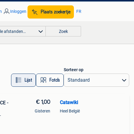
n
Inloggen
FR
Plaats zoekertje
lle afstanden…
Zoek
Sorteer op
Lijst
Foto’s
€ 1,00
Catawiki
CE -
Gisteren
Heel België
-
9%
 pot