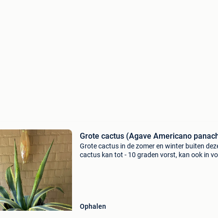
Grote cactus (Agave Americano panach
Grote cactus in de zomer en winter buiten dez
cactus kan tot - 10 graden vorst, kan ook in vo
grond worden geplant. Verkoop wegens verhu
op te halen in zonnebeke
Ophalen