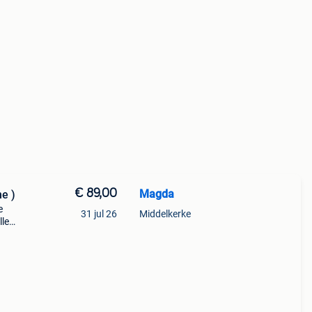
€ 89,00
Magda
e )
e
31 jul 26
Middelkerke
lle
izing