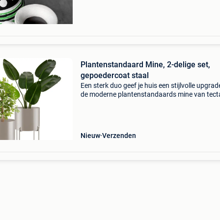
Plantenstandaard Mine, 2-delige set,
gepoedercoat staal
Een sterk duo geef je huis een stijlvolle upgra
de moderne plantenstandaards mine van tect
De praktische 2-delige set is prachtig te comb
en past met zijn rustieke industriële look naa
Nieuw
Verzenden