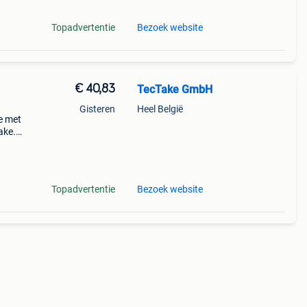
Topadvertentie
Bezoek website
€ 40,83
TecTake GmbH
Gisteren
Heel België
de met
ake.
ineren
Topadvertentie
Bezoek website