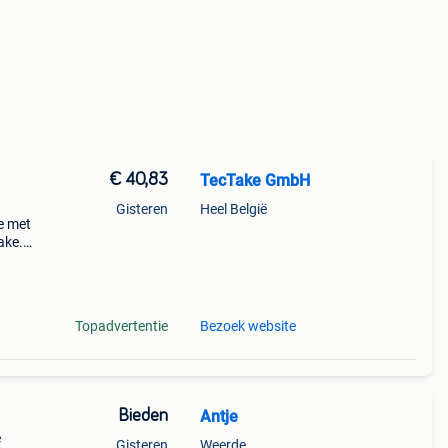
€ 40,83
TecTake GmbH
Gisteren
Heel België
de met
ake.
ineren
Topadvertentie
Bezoek website
Bieden
Antje
e
Gisteren
Weerde