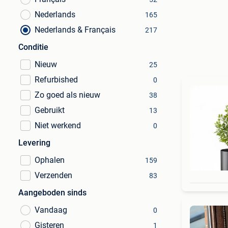
Nederlands
165
Nederlands & Français
217
Conditie
Nieuw
25
Refurbished
0
Zo goed als nieuw
38
Gebruikt
13
Niet werkend
0
Levering
Ophalen
159
Verzenden
83
Aangeboden sinds
Vandaag
0
Gisteren
1