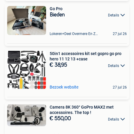
Go Pro
Bieden
Details
Lokeren+Deel Overmere En Zele
27 jul 26
50in1 accessoires kit set gopro go pro
hero 11 12 13 +case
€ 38,95
Details
Bezoek website
27 jul 26
Camera 8K 360° GoPro MAX2 met
accessoires. The top !
€ 550,00
Details