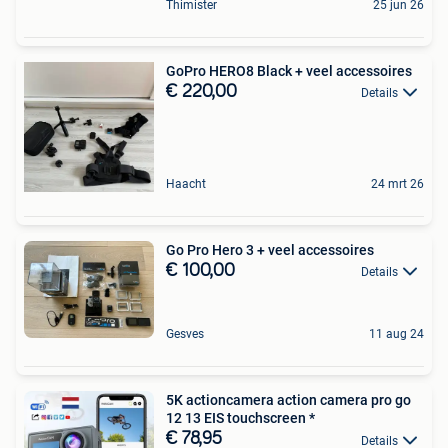
Thimister
25 jun 26
GoPro HERO8 Black + veel accessoires
€ 220,00
Details
Haacht
24 mrt 26
Go Pro Hero 3 + veel accessoires
€ 100,00
Details
Gesves
11 aug 24
5K actioncamera action camera pro go
12 13 EIS touchscreen *
€ 78,95
Details