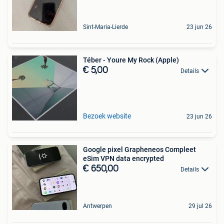
Sint-Maria-Lierde
23 jun 26
Téber - Youre My Rock (Apple)
€ 5,00
Details
Bezoek website
23 jun 26
Google pixel Grapheneos Compleet
eSim VPN data encrypted
€ 650,00
Details
Antwerpen
29 jul 26