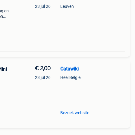
23 jul 26
Leuven
ng en
en
in met
 zi
€ 2,00
Catawiki
ini
23 jul 26
Heel België
r
:
Bezoek website