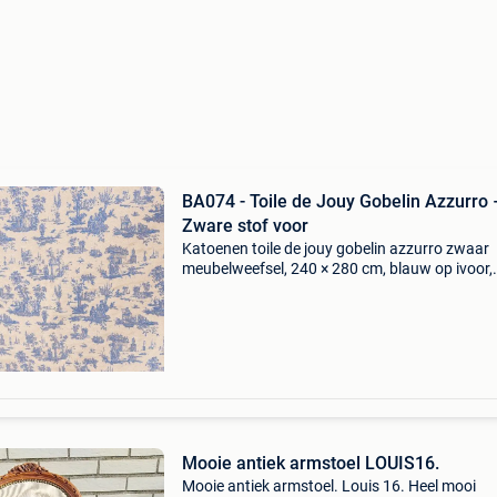
BA074 - Toile de Jouy Gobelin Azzurro 
Zware stof voor
Katoenen toile de jouy gobelin azzurro zwaar
meubelweefsel, 240 × 280 cm, blauw op ivoor,
model ba074, oorsprong italië (toscane), in
nieuwstaat, nooit gebruikt. Titel: ba074 - toile 
jouy gobelin a
Mooie antiek armstoel LOUIS16.
Mooie antiek armstoel. Louis 16. Heel mooi