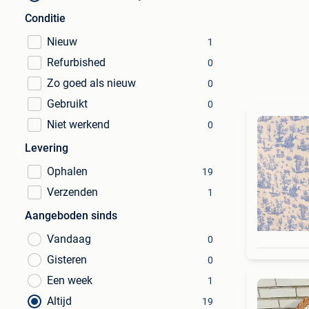
Conditie
Nieuw
1
Refurbished
0
Zo goed als nieuw
0
Gebruikt
0
Niet werkend
0
Levering
Ophalen
19
Verzenden
1
Aangeboden sinds
Vandaag
0
Gisteren
0
Een week
1
Altijd
19