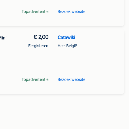
Topadvertentie
Bezoek website
€ 2,00
Catawiki
ini
Eergisteren
Heel België
r
:
Topadvertentie
Bezoek website