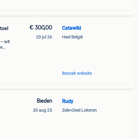
€ 300,00
Catawiki
Stoel
20 jul 26
Heel België
l – wit
de
 + €3
Bezoek website
Bieden
Rudy
30 aug 25
Zele+Deel Lokeren