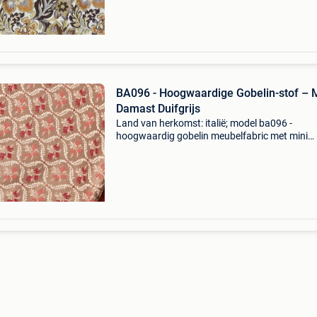
goed
BA096 - Hoogwaardige Gobelin-stof – M
Damast Duifgrijs
Land van herkomst: italië; model ba096 -
hoogwaardig gobelin meubelfabric met mini
damast taupe, 270 × 280 cm, katoen-polyeste
mengsel, multicolor, nieuw en ongebruikt. Titel
ba096 - hoogwaardige go