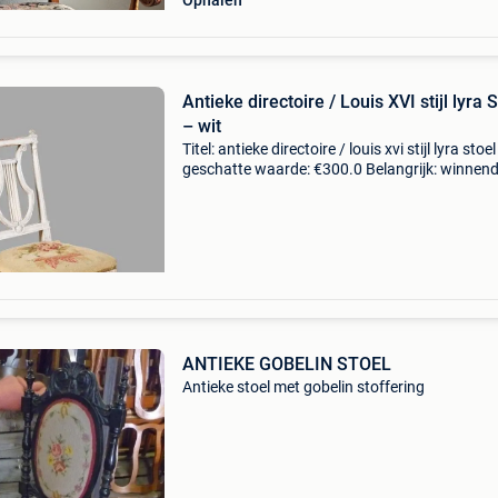
Ophalen
Antieke directoire / Louis XVI stijl lyra 
– wit
Titel: antieke directoire / louis xvi stijl lyra stoe
geschatte waarde: €300.0 Belangrijk: winnen
biedingen zijn exclusief 9% koperbescherming
antieke directoire / louis xvi st
ANTIEKE GOBELIN STOEL
Antieke stoel met gobelin stoffering