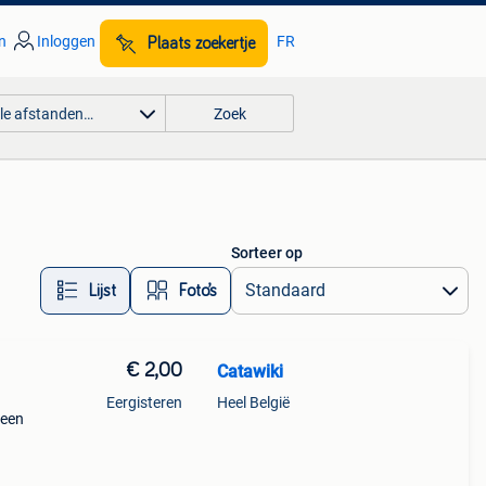
n
Inloggen
FR
Plaats zoekertje
lle afstanden…
Zoek
Sorteer op
Lijst
Foto’s
€ 2,00
Catawiki
Eergisteren
Heel België
 een
 bij
: zo