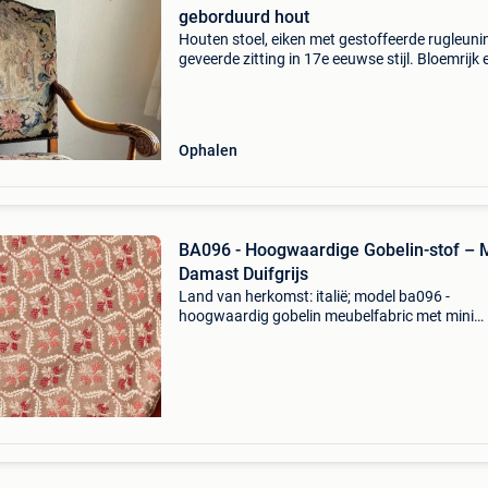
geborduurd hout
Houten stoel, eiken met gestoffeerde rugleuni
geveerde zitting in 17e eeuwse stijl. Bloemrijk 
schilderachtig geborduurd tapisserie in gobel
zwarte achtergrond . De houten armleuningen
Ophalen
BA096 - Hoogwaardige Gobelin-stof – M
Damast Duifgrijs
Land van herkomst: italië; model ba096 -
hoogwaardig gobelin meubelfabric met mini
damast taupe, 270 × 280 cm, katoen-polyeste
mengsel, multicolor, nieuw en ongebruikt. Titel
ba096 - hoogwaardige go