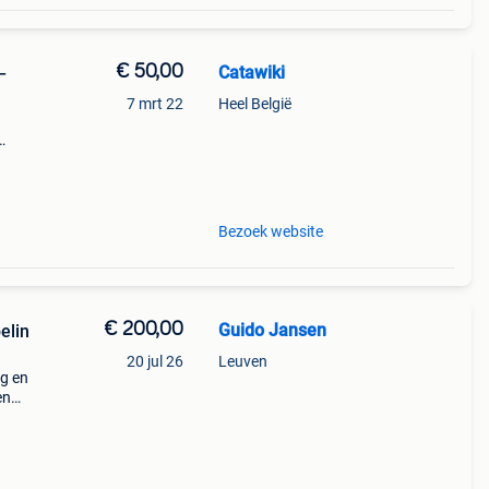
€ 50,00
Catawiki
–
7 mrt 22
Heel België
de
Bezoek website
€ 200,00
Guido Jansen
elin
20 jul 26
Leuven
ng en
en
in met
zij