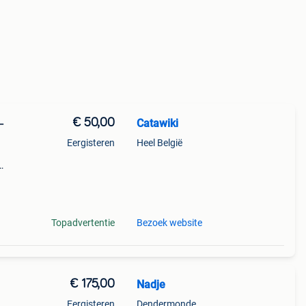
€ 50,00
Catawiki
–
Eergisteren
Heel België
de
Topadvertentie
Bezoek website
€ 175,00
Nadje
Eergisteren
Dendermonde