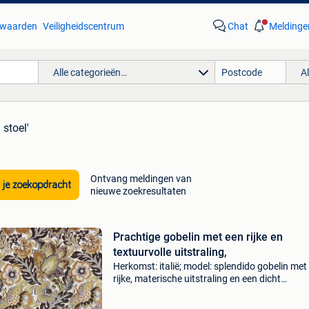
waarden
Veiligheidscentrum
Chat
Meldinge
Alle categorieën…
A
 stoel'
Ontvang meldingen van
 je zoekopdracht
nieuwe zoekresultaten
Prachtige gobelin met een rijke en
textuurvolle uitstraling,
Herkomst: italië; model: splendido gobelin met
rijke, materische uitstraling en een dicht
bloemmotief in linnen en katoen, 130 cm breed
550 cm lang, materiaal: katoen en linnen, staat