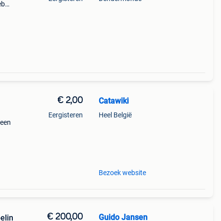
eb
 Is
€ 2,00
Catawiki
Eergisteren
Heel België
 een
 bij
: zo
Bezoek website
€ 200,00
Guido Jansen
elin