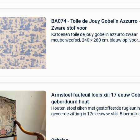
BA074 - Toile de Jouy Gobelin Azzurro 
Zware stof voor
Katoenen toile de jouy gobelin azzurro zwaar
meubelweefsel, 240 × 280 cm, blauw op ivoor,
model ba074, oorsprong italië (toscane), in
nieuwstaat, nooit gebruikt. Titel: ba074 - toile 
jouy gobelin a
Armstoel fauteuil louis xiii 17 eeuw Gob
geborduurd hout
Houten stoel eiken met gestoffeerde rugleuni
geveerde zitting in 17e eeuwse stijl. Bloemrijk 
schilderachtig geborduurd tapisserie in gobel
zwarte achtergrond . De houten armleuningen 