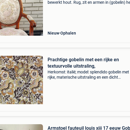
bewerkt hout. Rug, zit en armen in (gobelin) h
nog een tweede identiek dezelfde beschikbaar.
nooit gebruikt, gewoon als decoratie. In goede
staat voor m
Nieuw
Ophalen
Prachtige gobelin met een rijke en
textuurvolle uitstraling,
Herkomst: italië; model: splendido gobelin met
rijke, materische uitstraling en een dicht
bloemmotief in linnen en katoen, 130 cm breed
550 cm lang, materiaal: katoen en linnen, staat
goed
Armstoel fauteuil louis xiii 17 eeuw Gob