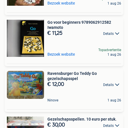
Bezoek website
1 aug 26
Go voor beginners 9789062912582
Iwamoto
€ 11,25
Details
Topadvertentie
Bezoek website
1 aug 26
Ravensburger Go Teddy Go
gezelschapsspel
€ 12,00
Details
Ninove
1 aug 26
Gezelschapsspellen. 10 euro per stuk.
€ 30,00
Details