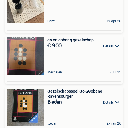
Gent
19 apr 26
go en gobang gezelschap
€ 9,00
Details
Mechelen
8 jul 25
Gezelschapsspel Go &Gobang
Ravensburger
Bieden
Details
Izegem
27 jan 26