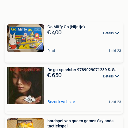
Go Miffy Go (Nijntje)
€ 4,00
Details
Diest
1 okt 23
De go-speelster 9789029071239 S. Sa
€ 6,50
Details
Bezoek website
1 okt 23
bordspel van queen games Skylands
tactiekspel