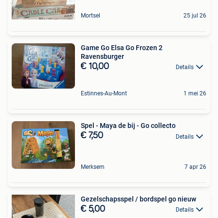
Mortsel
25 jul 26
Game Go Elsa Go Frozen 2
Ravensburger
€ 10,00
Details
Estinnes-Au-Mont
1 mei 26
Spel - Maya de bij - Go collecto
€ 7,50
Details
Merksem
7 apr 26
Gezelschapsspel / bordspel go nieuw
€ 5,00
Details