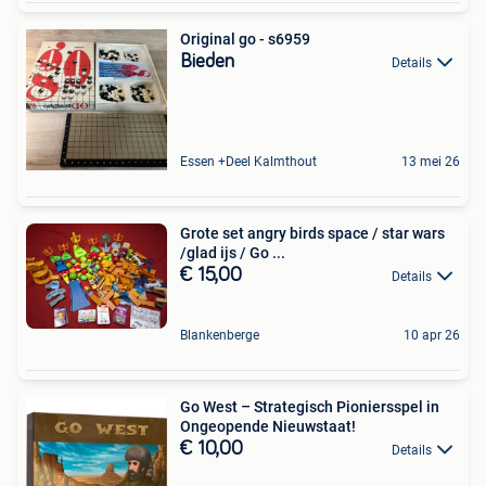
Original go - s6959
Bieden
Details
Essen +Deel Kalmthout
13 mei 26
Grote set angry birds space / star wars
/glad ijs / Go ...
€ 15,00
Details
Blankenberge
10 apr 26
Go West – Strategisch Pioniersspel in
Ongeopende Nieuwstaat!
€ 10,00
Details