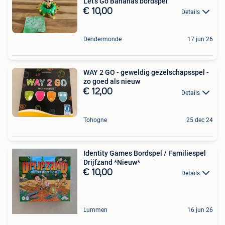
Let's Go Bananas bordspel
€ 10,00
Details
Dendermonde
17 jun 26
WAY 2 GO - geweldig gezelschapsspel -
zo goed als nieuw
€ 12,00
Details
Tohogne
25 dec 24
Identity Games Bordspel / Familiespel
Drijfzand *Nieuw*
€ 10,00
Details
Lummen
16 jun 26