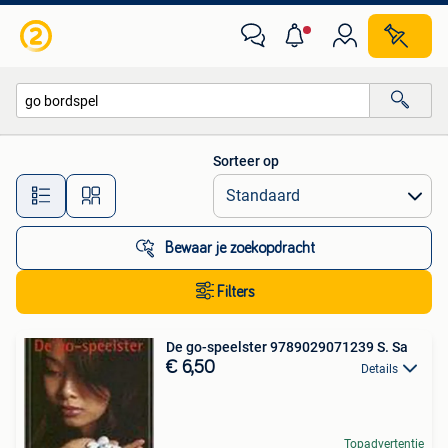
Alle categorieën…
Sorteer op
Alle afstanden…
Bewaar je zoekopdracht
Filters
De go-speelster 9789029071239 S. Sa
€ 6,50
Details
Topadvertentie