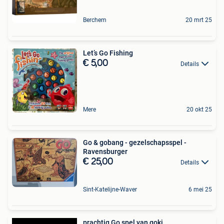
Berchem
20 mrt 25
Let’s Go Fishing
€ 5,00
Details
Mere
20 okt 25
Go & gobang - gezelschapsspel -
Ravensburger
€ 25,00
Details
Sint-Katelijne-Waver
6 mei 25
prachtig Go spel van goki