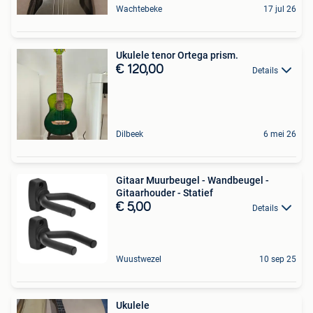
Wachtebeke
17 jul 26
Ukulele tenor Ortega prism.
€ 120,00
Details
Dilbeek
6 mei 26
Gitaar Muurbeugel - Wandbeugel -
Gitaarhouder - Statief
€ 5,00
Details
Wuustwezel
10 sep 25
Ukulele