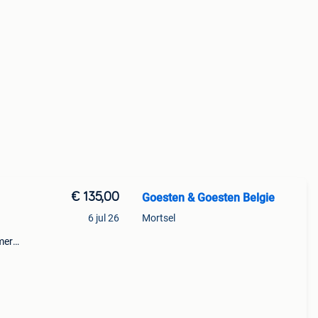
€ 135,00
Goesten & Goesten Belgie
6 jul 26
Mortsel
mer
te,
en