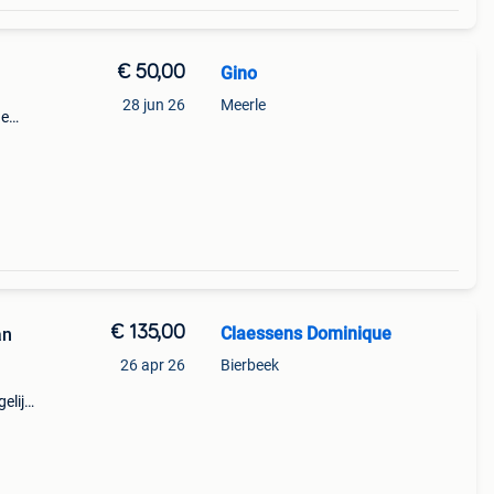
€ 50,00
Gino
28 jun 26
Meerle
he
n
€ 135,00
Claessens Dominique
an
26 apr 26
Bierbeek
elijk,
Wij