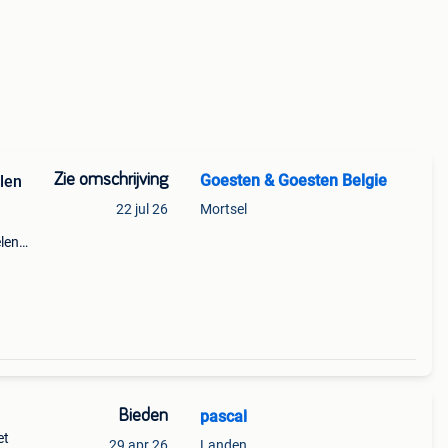
Zie omschrijving
Goesten & Goesten Belgie
len
22 jul 26
Mortsel
elen
kleur:
jpa
Bieden
pascal
et
29 apr 26
Landen