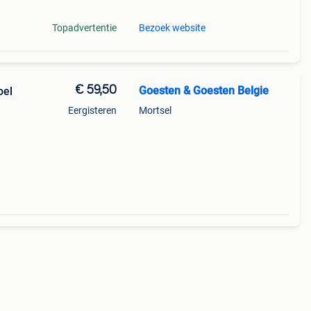
Topadvertentie
Bezoek website
€ 59,50
Goesten & Goesten Belgie
oel
Eergisteren
Mortsel
ro,
taal