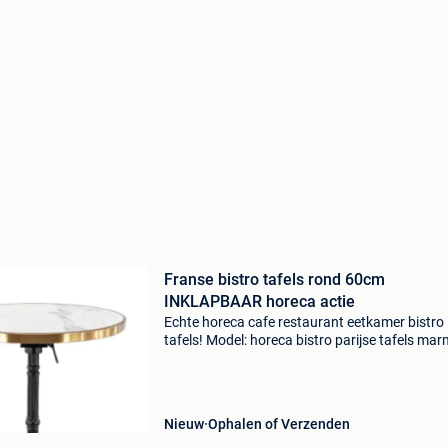
Franse bistro tafels rond 60cm
INKLAPBAAR horeca actie
Echte horeca cafe restaurant eetkamer bistro
tafels! Model: horeca bistro parijse tafels mar
look toepassing: horeca, eetkamer, wachtruim
mancave aantal: 125 stuks rond 60 cm koper
rand kleur:
Nieuw
Ophalen of Verzenden