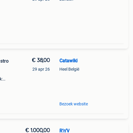
€ 38,00
Catawiki
istro
29 apr 26
Heel België
k:
–
Bezoek website
€ 1.000,00
R’n’V