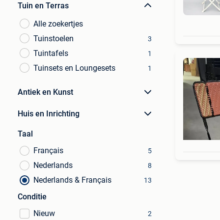
Tuin en Terras
Alle zoekertjes
Tuinstoelen
3
Tuintafels
1
Tuinsets en Loungesets
1
Antiek en Kunst
Huis en Inrichting
Taal
Français
5
Nederlands
8
Nederlands & Français
13
Conditie
Nieuw
2