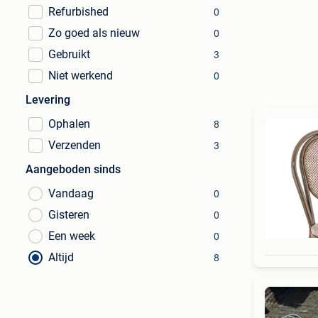
Refurbished
0
Zo goed als nieuw
0
Gebruikt
3
Niet werkend
0
Levering
Ophalen
8
Verzenden
3
Aangeboden sinds
Vandaag
0
Gisteren
0
Een week
0
Altijd
8