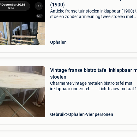
(1900)
Antieke franse tuinstoelen inklapbaar (1900) 
stoelen zonder armleuning twee stoelen met
armleuning worden online gezet als bistro stoe
naar mijn idee zijn het tuinstoelen ,m victoria
-
Ophalen
Vintage franse bistro tafel inklapbaar 
stoelen
Charmante vintage metalen bistro tafel met
inklapbaar onderstel. – – Lichtblauw metaal 
diameter hoogte 76 hoogte. De lichtblauwe kl
authentieke gebruikssporen geven de tafel ee
mooie broc
Gebruikt
Ophalen
Vier personen