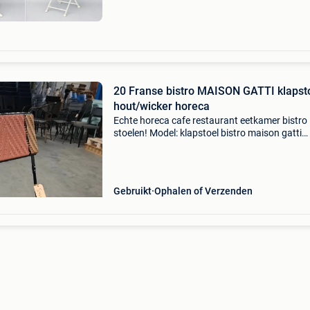
gietijzer
20 Franse bistro MAISON GATTI klapst
hout/wicker horeca
Echte horeca cafe restaurant eetkamer bistro
stoelen! Model: klapstoel bistro maison gatti
gevlochten toepassing: horeca, eetkamer, bist
pub, zaal, mancave aantal: 20 stuks kleur: me
met hout e
Gebruikt
Ophalen of Verzenden