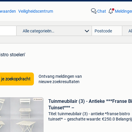
waarden
Veiligheidscentrum
Chat
Meldinge
Alle categorieën…
A
istro stoelen'
Ontvang meldingen van
 je zoekopdracht
nieuwe zoekresultaten
Tuinmeubilair (3) - Antieke ***Franse B
Tuinset*** –
Titel: tuinmeubilair (3) - antieke *franse bistro
tuinset* – geschatte waarde: €250.0 Belangrij
winnende biedingen zijn exclusief 9%
koperbescherming + €3 franse bistro tuinset 