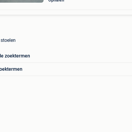
Ophalen
 stoelen
de zoektermen
zoektermen