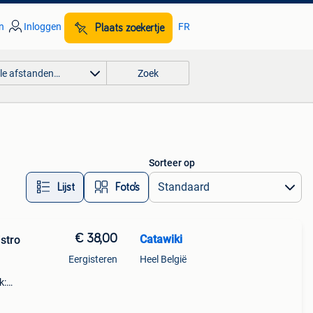
n
Inloggen
FR
Plaats zoekertje
lle afstanden…
Zoek
Sorteer op
Lijst
Foto’s
€ 38,00
Catawiki
istro
Eergisteren
Heel België
k:
–