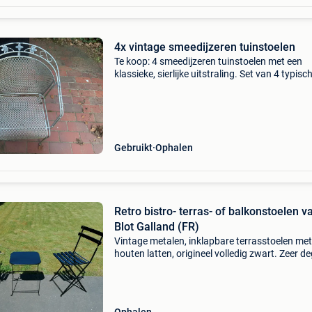
4x vintage smeedijzeren tuinstoelen
Te koop: 4 smeedijzeren tuinstoelen met een
klassieke, sierlijke uitstraling. Set van 4 typisc
franse / bistro vibe die je niet snel meer nieuw
tegenkomt. De stoelen zijn duidelijk gebruikt e
hebbe
Gebruikt
Ophalen
Retro bistro- terras- of balkonstoelen v
Blot Galland (FR)
Vintage metalen, inklapbare terrasstoelen met
houten latten, origineel volledig zwart. Zeer deg
van de franse smederij blot galland, jaren 90. 
hebben 2 stoelen en 2 bijzettafels, de bijzetta