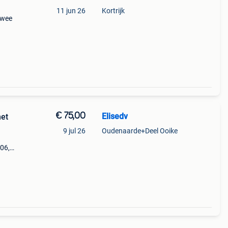
11 jun 26
Kortrijk
twee
len ,
n 1840
€ 75,00
Elisedv
met
9 jul 26
Oudenaarde+Deel Ooike
106,5
eur en
n