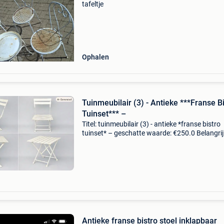
tafeltje
Ophalen
Tuinmeubilair (3) - Antieke ***Franse B
Tuinset*** –
Titel: tuinmeubilair (3) - antieke *franse bistro
tuinset* – geschatte waarde: €250.0 Belangrij
winnende biedingen zijn exclusief 9%
koperbescherming + €3 franse bistro tuinset 
gietijzer
Antieke franse bistro stoel inklapbaar