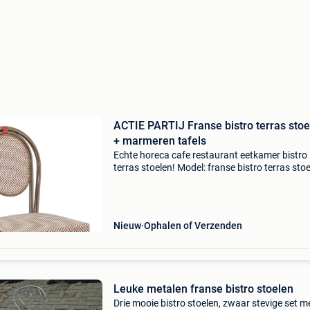
ACTIE PARTIJ Franse bistro terras stoe
+ marmeren tafels
Echte horeca cafe restaurant eetkamer bistro
terras stoelen! Model: franse bistro terras sto
stapelbaar aantal: rood, groen, zwart, naturel 
bamboo alu frame textileen of wicker extra: bi
Nieuw
Ophalen of Verzenden
Leuke metalen franse bistro stoelen
Drie mooie bistro stoelen, zwaar stevige set m