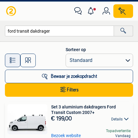
Alle categorieën…
Sorteer op
Alle afstanden…
Bewaar je zoekopdracht
Filters
Set 3 aluminium dakdragers Ford
Transit Custom 2007+
€ 199,00
Details
Topadvertentie
Bezoek website
Vandaag