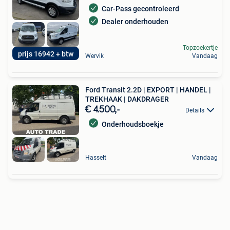
Car-Pass gecontroleerd
Dealer onderhouden
Topzoekertje
prijs 16942 + btw
Wervik
Vandaag
Ford Transit 2.2D | EXPORT | HANDEL |
TREKHAAK | DAKDRAGER
€ 4.500,-
Details
Onderhoudsboekje
Hasselt
Vandaag