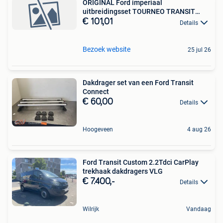
ORIGINAL Ford imperiaal
uitbreidingsset TOURNEO TRANSIT
CUST
€ 101,01
Details
Bezoek website
25 jul 26
Dakdrager set van een Ford Transit
Connect
€ 60,00
Details
Hoogeveen
4 aug 26
Ford Transit Custom 2.2Tdci CarPlay
trekhaak dakdragers VLG
€ 7.400,-
Details
Wilrijk
Vandaag