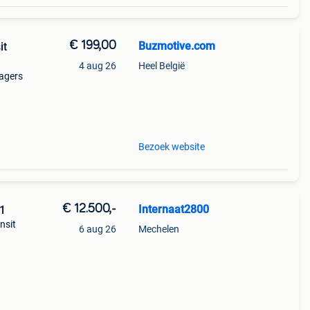
€ 199,00
Buzmotive.com
it
4 aug 26
Heel België
agers
 voor
ren
Bezoek website
€ 12.500,-
Internaat2800
H1
nsit
6 aug 26
Mechelen
or en