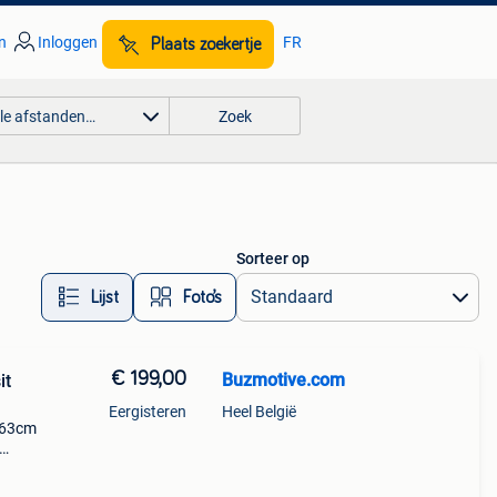
n
Inloggen
FR
Plaats zoekertje
lle afstanden…
Zoek
Sorteer op
Lijst
Foto’s
€ 199,00
Buzmotive.com
it
Eergisteren
Heel België
163cm
ren