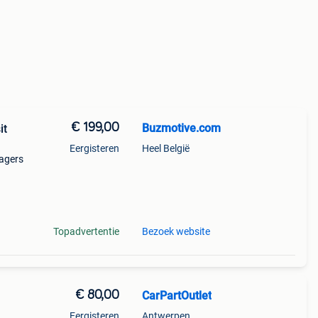
€ 199,00
Buzmotive.com
it
Eergisteren
Heel België
agers
 voor
ren
Topadvertentie
Bezoek website
€ 80,00
CarPartOutlet
Eergisteren
Antwerpen