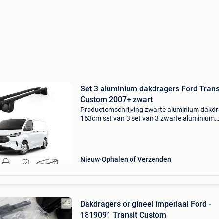
Set 3 aluminium dakdragers Ford Trans
Custom 2007+ zwart
Productomschrijving zwarte aluminium dakdr
163cm set van 3 set van 3 zwarte aluminium
dakdragers van 163cm breed. Ideaal als basis
het monteren van een dakkoffer of het vervoe
van lengteg
Nieuw
Ophalen of Verzenden
Dakdragers origineel imperiaal Ford -
1819091 Transit Custom