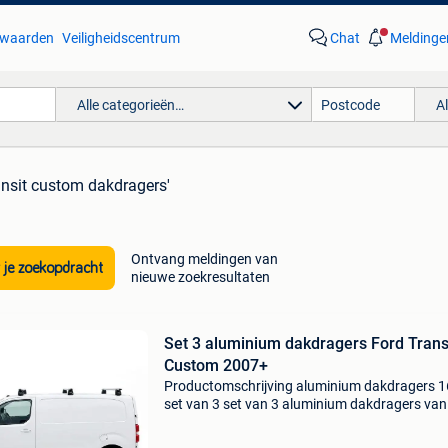
waarden
Veiligheidscentrum
Chat
Meldinge
Alle categorieën…
A
ransit custom dakdragers'
Ontvang meldingen van
 je zoekopdracht
nieuwe zoekresultaten
Set 3 aluminium dakdragers Ford Trans
Custom 2007+
Productomschrijving aluminium dakdragers 
set van 3 set van 3 aluminium dakdragers van
163cm breed. Ideaal als basis voor het monte
van een dakkoffer of het vervoeren van