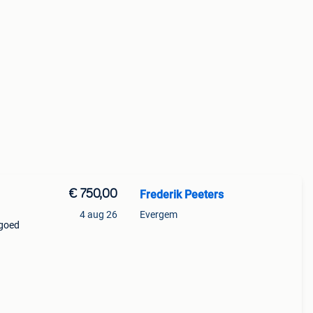
€ 750,00
Frederik Peeters
4 aug 26
Evergem
 goed
ikt