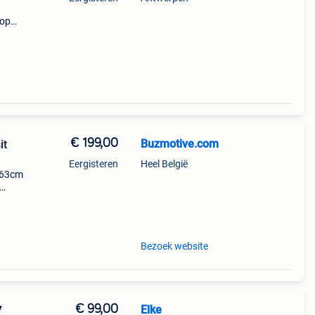
 op
ing
€ 199,00
Buzmotive.com
it
Eergisteren
Heel België
163cm
ren
Bezoek website
€ 99,00
Elke
7