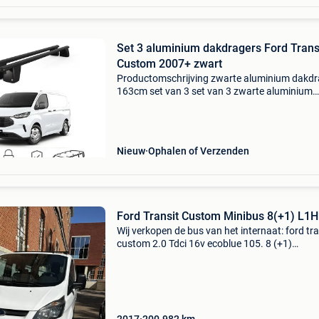
Set 3 aluminium dakdragers Ford Trans
Custom 2007+ zwart
Productomschrijving zwarte aluminium dakdr
163cm set van 3 set van 3 zwarte aluminium
dakdragers van 163cm breed. Ideaal als basis
het monteren van een dakkoffer of het vervoe
van lengteg
Nieuw
Ophalen of Verzenden
Ford Transit Custom Minibus 8(+1) L1
Wij verkopen de bus van het internaat: ford tra
custom 2.0 Tdci 16v ecoblue 105. 8 (+1)
Zitplaatsen. Trekhaak. Dakdragers.airco. Mot
carrosserie in prima staat - binnen wat
gebruikssporen. On