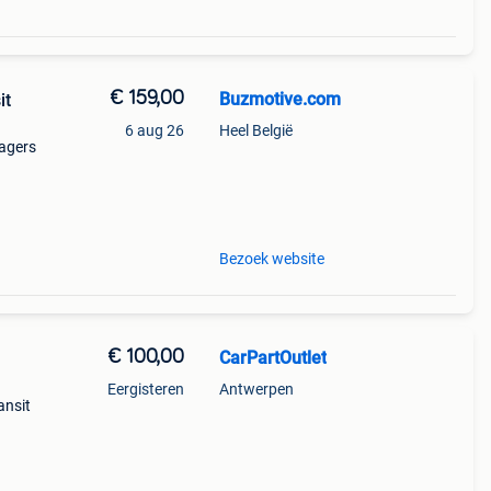
€ 159,00
Buzmotive.com
it
6 aug 26
Heel België
agers
 voor
ren
Bezoek website
€ 100,00
CarPartOutlet
Eergisteren
Antwerpen
ansit
gen: