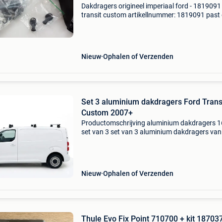
Dakdragers origineel imperiaal ford - 1819091
transit custom artikellnummer: 1819091 past
modellen: transit custom 08/2012 - .. Extra
opmerkingen: kan wat schade aan de verpakk
zitten onderdeel
Nieuw
Ophalen of Verzenden
Set 3 aluminium dakdragers Ford Trans
Custom 2007+
Productomschrijving aluminium dakdragers 
set van 3 set van 3 aluminium dakdragers van
163cm breed. Ideaal als basis voor het monte
van een dakkoffer of het vervoeren van
lengtegoederen zoals
Nieuw
Ophalen of Verzenden
Thule Evo Fix Point 710700 + kit 18703