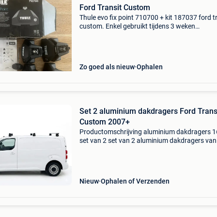
Ford Transit Custom
Thule evo fix point 710700 + kit 187037 ford t
custom. Enkel gebruikt tijdens 3 weken
zomervakantie afgelopen zomer 2025, weg w
aankoop andere wagen. We verkopen enkel he
gehele pakket, ni
Zo goed als nieuw
Ophalen
Set 2 aluminium dakdragers Ford Trans
Custom 2007+
Productomschrijving aluminium dakdragers 
set van 2 set van 2 aluminium dakdragers van
163cm breed. Ideaal als basis voor het monte
van een dakkoffer of het vervoeren van
lengtegoederen zoals
Nieuw
Ophalen of Verzenden