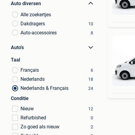
Auto diversen
Alle zoekertjes
Dakdragers
10
Auto-accessoires
8
Auto's
Taal
Français
6
Nederlands
18
Nederlands & Français
24
Conditie
Nieuw
12
Refurbished
0
Zo goed als nieuw
2