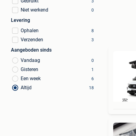
Gebruikt
3
Niet werkend
0
Levering
Ophalen
8
Verzenden
3
Aangeboden sinds
Vandaag
0
Gisteren
1
Een week
6
Altijd
18