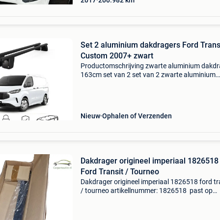
2017
200.982
km
Set 2 aluminium dakdragers Ford Trans
Custom 2007+ zwart
Productomschrijving zwarte aluminium dakdr
163cm set van 2 set van 2 zwarte aluminium
dakdragers van 163cm breed. Ideaal als basis
het monteren van een dakkoffer of het vervoe
van lengteg
Nieuw
Ophalen of Verzenden
Dakdrager origineel imperiaal 1826518
Ford Transit / Tourneo
Dakdrager origineel imperiaal 1826518 ford tr
/ tourneo artikellnummer: 1826518 past op
modellen: 03.09.2012, Tot 10.08.2015,
Transit/tourneo custom 2012 extra opmerkin
kan wat schade aan de