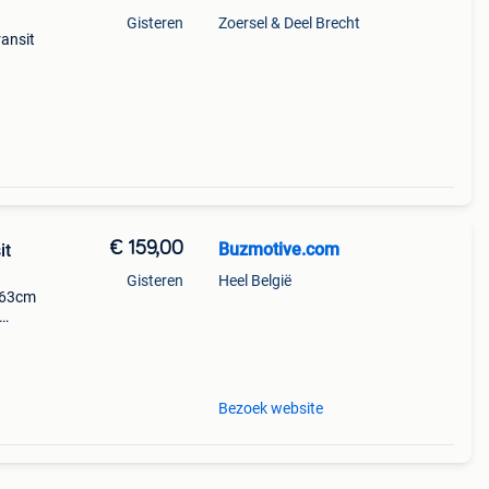
Gisteren
Zoersel & Deel Brecht
ransit
egens
t
€ 159,00
Buzmotive.com
it
Gisteren
Heel België
163cm
ren
Bezoek website