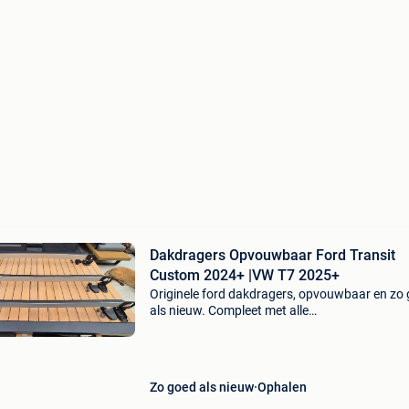
Dakdragers Opvouwbaar Ford Transit
Custom 2024+ |VW T7 2025+
Originele ford dakdragers, opvouwbaar en zo
als nieuw. Compleet met alle
bevestigingsmateriaal. Slechts éénmaal gebru
op ford transit custom v710 l2h1. Mag weg
wegens incompatibiliteit met gep
Zo goed als nieuw
Ophalen