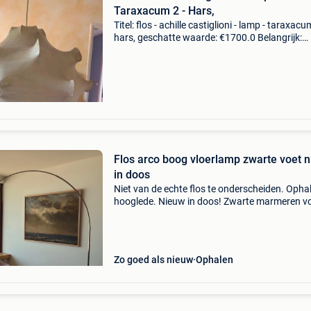
Taraxacum 2 - Hars,
Titel: flos - achille castiglioni - lamp - taraxacu
hars, geschatte waarde: €1700.0 Belangrijk:
winnende biedingen zijn exclusief 9%
koperbescherming + €3 uitzonderlijke hangla
taraxa
Flos arco boog vloerlamp zwarte voet 
in doos
Niet van de echte flos te onderscheiden. Ophal
hooglede. Nieuw in doos! Zwarte marmeren vo
Marmeren voet weegt heel zwaar ( ongeveer 7
Zo goed als nieuw
Ophalen