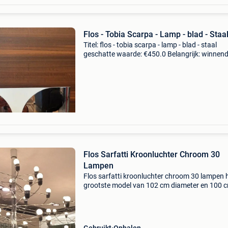
Flos - Tobia Scarpa - Lamp - blad - Staa
Titel: flos - tobia scarpa - lamp - blad - staal
geschatte waarde: €450.0 Belangrijk: winnen
biedingen zijn exclusief 9% koperbescherming
de originele wandlamp flos foglio, in de eleg
Flos Sarfatti Kroonluchter Chroom 30
Lampen
Flos sarfatti kroonluchter chroom 30 lampen 
grootste model van 102 cm diameter en 100 
hoogte!! Met 30 lichtpunten in chromé afwerki
zeer goede staat sarfatti kroonluchter van flos
een i