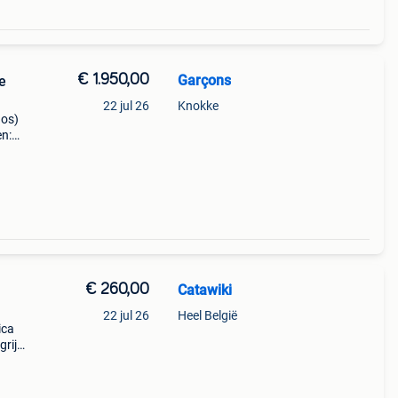
€ 1.950,00
Garçons
e
22 jul 26
Knokke
los)
en:
€ 260,00
Catawiki
22 jul 26
Heel België
ica
rijk: