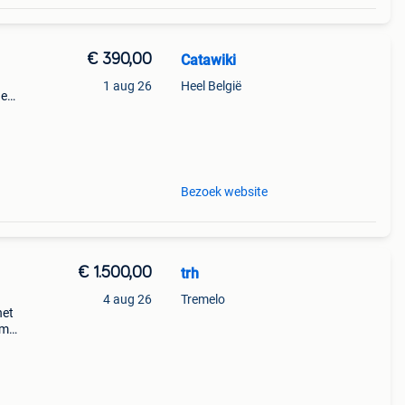
€ 390,00
Catawiki
l
1 aug 26
Heel België
de
 + €3
Bezoek website
€ 1.500,00
trh
4 aug 26
Tremelo
het
cm
ng in
 is