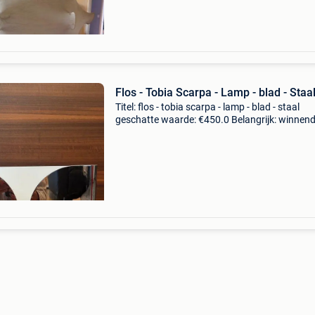
taraxa
Flos - Tobia Scarpa - Lamp - blad - Staa
Titel: flos - tobia scarpa - lamp - blad - staal
geschatte waarde: €450.0 Belangrijk: winnen
biedingen zijn exclusief 9% koperbescherming
de originele wandlamp flos foglio, in de eleg