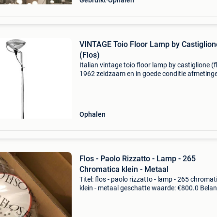
Gebruikt
Ophalen
VINTAGE Toio Floor Lamp by Castiglion
(Flos)
Italian vintage toio floor lamp by castiglione (f
1962 zeldzaam en in goede conditie afmeting
hoogte 160cm breedte 19cm lengte 21cm
Ophalen
Flos - Paolo Rizzatto - Lamp - 265
Chromatica klein - Metaal
Titel: flos - paolo rizzatto - lamp - 265 chromat
klein - metaal geschatte waarde: €800.0 Belang
winnende biedingen zijn exclusief 9%
koperbescherming + €3 265 chromatica
wandlamp265