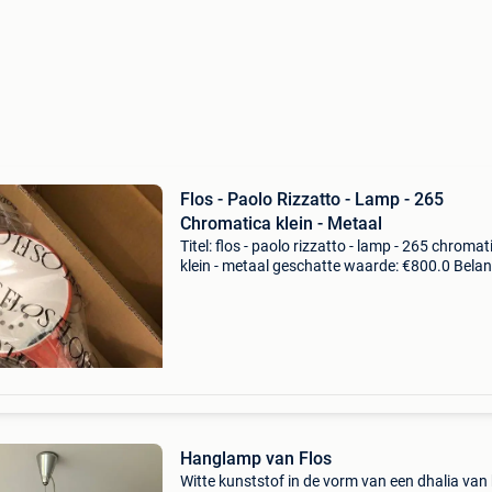
Flos - Paolo Rizzatto - Lamp - 265
Chromatica klein - Metaal
Titel: flos - paolo rizzatto - lamp - 265 chromat
klein - metaal geschatte waarde: €800.0 Belang
winnende biedingen zijn exclusief 9%
koperbescherming + €3 265 chromatica
wandlamp265
Hanglamp van Flos
Witte kunststof in de vorm van een dhalia van