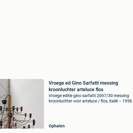
Vroege ed Gino Sarfatti messing
kroonluchter arteluce flos
Vroege editie gino sarfatti 2097/30 messing
kroonluchter voor arteluce / flos, italië – 1958
(geen sticker gevonden, maar zie details!!) Con
goed, gebruikssporen, verkleuring, roest, gruwe
pa
Ophalen