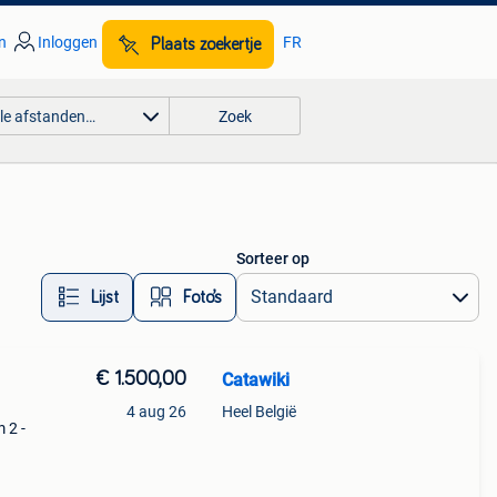
n
Inloggen
FR
Plaats zoekertje
lle afstanden…
Zoek
Sorteer op
Lijst
Foto’s
€ 1.500,00
Catawiki
4 aug 26
Heel België
m 2 -
mp