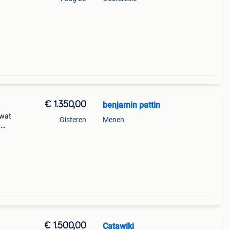
€ 1.350,00
benjamin pattin
 wat
Gisteren
Menen
t
€ 1.500,00
Catawiki