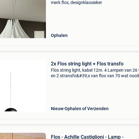
merk flos, designklassieker
Ophalen
2x Flos string light + Flos transfo
Flos string light, kabel 12m. 4 Lampen van 26
en 2 stransfo&#39;s van flos van 70 wat nooi
gebruikt. Opspliten mogelijk in 2 lampen en 1
transfo. Prijs lamp 525€. Prijs transfo 300€
Nieuw
Ophalen of Verzenden
Flos - Achille Castiglioni - Lamp -