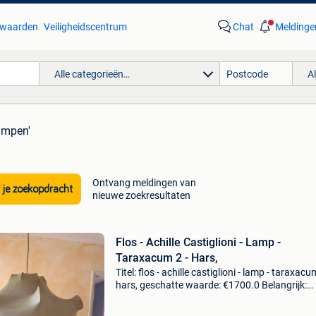
waarden
Veiligheidscentrum
Chat
Meldinge
Alle categorieën…
A
lampen'
Ontvang meldingen van
 je zoekopdracht
nieuwe zoekresultaten
Flos - Achille Castiglioni - Lamp -
Taraxacum 2 - Hars,
Titel: flos - achille castiglioni - lamp - taraxacu
hars, geschatte waarde: €1700.0 Belangrijk:
winnende biedingen zijn exclusief 9%
koperbescherming + €3 uitzonderlijke hangla