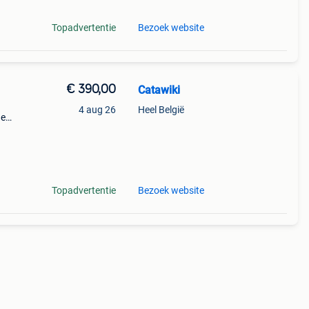
Topadvertentie
Bezoek website
€ 390,00
Catawiki
l
4 aug 26
Heel België
de
 + €3
Topadvertentie
Bezoek website