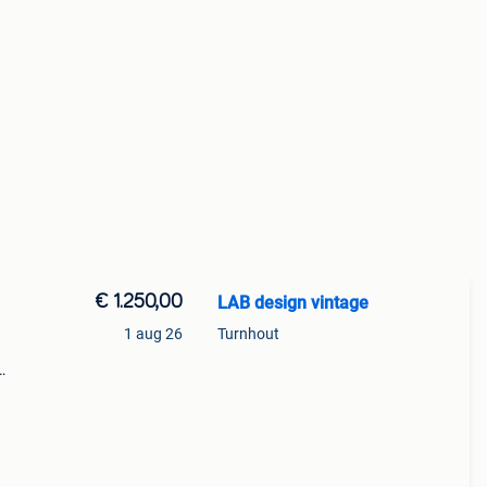
€ 1.250,00
LAB design vintage
1 aug 26
Turnhout
ditie
lijk