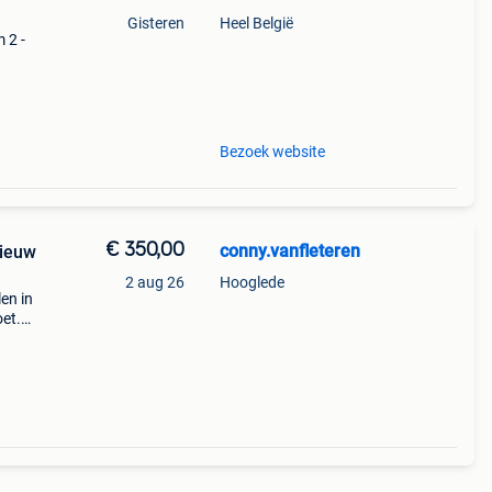
Gisteren
Heel België
m 2 -
mp
Bezoek website
€ 350,00
conny.vanfleteren
nieuw
2 aug 26
Hooglede
en in
et.
0 kg)