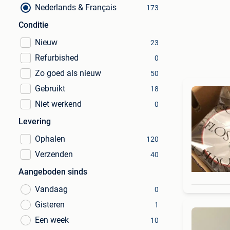
Nederlands & Français
173
Conditie
Nieuw
23
Refurbished
0
Zo goed als nieuw
50
Gebruikt
18
Niet werkend
0
Levering
Ophalen
120
Verzenden
40
Aangeboden sinds
Vandaag
0
Gisteren
1
Een week
10