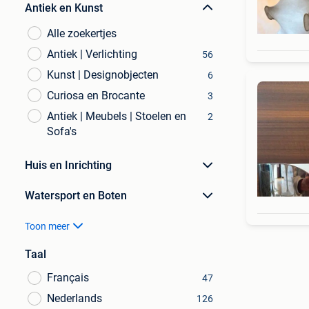
Antiek en Kunst
Alle zoekertjes
Antiek | Verlichting
56
Kunst | Designobjecten
6
Curiosa en Brocante
3
Antiek | Meubels | Stoelen en
2
Sofa's
Huis en Inrichting
Watersport en Boten
Toon meer
Taal
Français
47
Nederlands
126