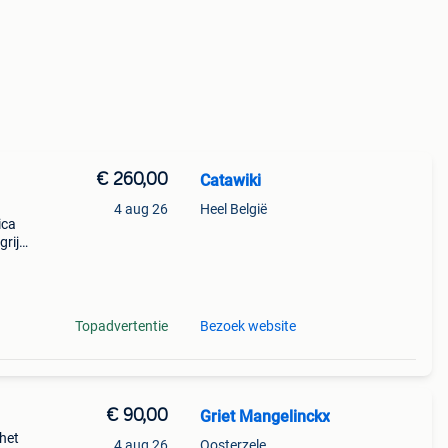
€ 260,00
Catawiki
4 aug 26
Heel België
ica
rijk:
Topadvertentie
Bezoek website
€ 90,00
Griet Mangelinckx
 het
4 aug 26
Oosterzele