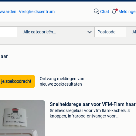
waarden
Veiligheidscentrum
Chat
Meldinge
Alle categorieën…
A
laar'
Ontvang meldingen van
 je zoekopdracht
nieuwe zoekresultaten
Snelheidsregelaar voor VFM-Flam haa
Snelheidsregelaar voor vfm flam-kachels, 4
knoppen, infrarood-ontvanger voor
afstandsbediening, met muurplaat,
bevestigingsklauwen, nieuw in originele verpa
(meerdere regelaars beschikbaar) muurd