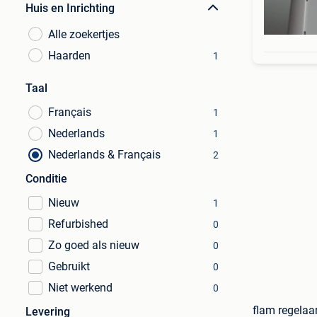
Huis en Inrichting
Alle zoekertjes
Haarden
1
Taal
Français
1
Nederlands
1
Nederlands & Français
2
Conditie
Nieuw
1
Refurbished
0
Zo goed als nieuw
0
Gebruikt
0
Niet werkend
0
flam regelaa
Levering