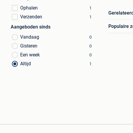
Ophalen
1
Gerelateer
Verzenden
1
Populaire 
Aangeboden sinds
Vandaag
0
Gisteren
0
Een week
0
Altijd
1