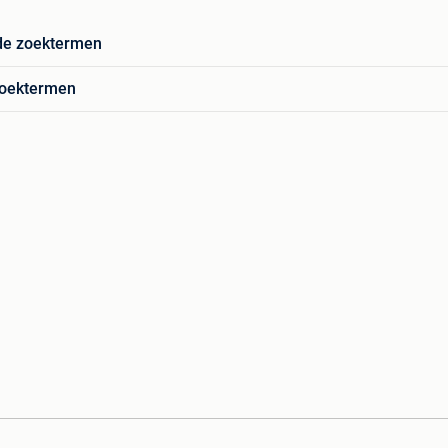
de zoektermen
zoektermen