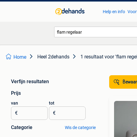
Help en info
Voor
Heel 2dehands
1 resultaat
voor 'flam rege
Home
Verfijn resultaten
Bewaar
Prijs
van
tot
€
€
Categorie
Wis de categorie