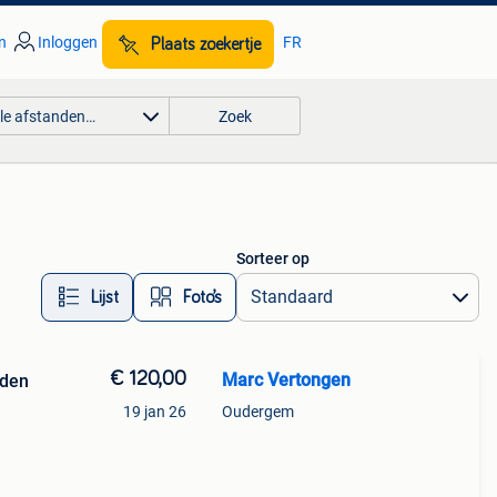
n
Inloggen
FR
Plaats zoekertje
lle afstanden…
Zoek
Sorteer op
Lijst
Foto’s
€ 120,00
Marc Vertongen
rden
19 jan 26
Oudergem
kking