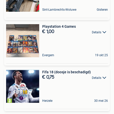
Sint-Lambrechts-Woluwe
Gisteren
Playstation 4 Games
€ 1,00
Details
Evergem
19 okt 25
Fifa 18 (doosje is beschadigd)
€ 0,75
Details
Herzele
30 mei 26