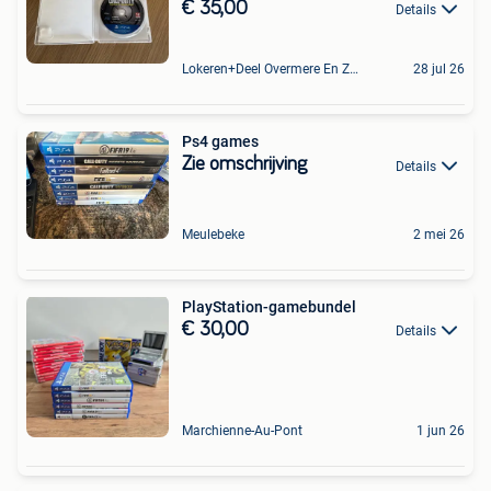
€ 35,00
Details
Lokeren+Deel Overmere En Zele
28 jul 26
Ps4 games
Zie omschrijving
Details
Meulebeke
2 mei 26
PlayStation-gamebundel
€ 30,00
Details
Marchienne-Au-Pont
1 jun 26