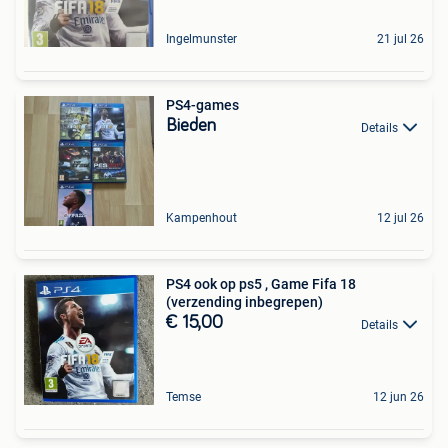
Ingelmunster
21 jul 26
PS4-games
Bieden
Details
Kampenhout
12 jul 26
PS4 ook op ps5 , Game Fifa 18
(verzending inbegrepen)
€ 15,00
Details
Temse
12 jun 26